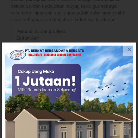
demokrasi dan kedaulatan rakyat, sekaligus sebagai
bahan pertimbangan bagi partai politik dalam mengambil
sikap terhadap arah demokrasi Indonesia ke depan.
Penulis
: Sulbarupdate.id
Editor
: Am*