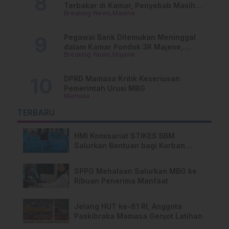
Terbakar di Kamar, Penyebab Masih
Breaking News
Majene
Misterius
Pegawai Bank Ditemukan Meninggal
dalam Kamar Pondok 3R Majene,
Breaking News
Majene
Polisi Lakukan Penyelidikan
DPRD Mamasa Kritik Keseriusan
Pemerintah Urusi MBG
Mamasa
TERBARU
HMI Komisariat STIKES BBM
Salurkan Bantuan bagi Korban
Kebakaran di Limboro
SPPG Mehalaan Salurkan MBG ke
Ribuan Penerima Manfaat
Jelang HUT ke-81 RI, Anggota
Paskibraka Mamasa Genjot Latihan