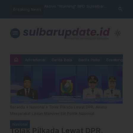
im Polres Majene
Aktivis “Warning” BPD Sulselbar
Idul Adha: J
search
Breaking News
 Unit Reaksi Cepat
Mamasa: “KUR; Modus Pinjam
Ketundukan 
Nama, Aturan Main Yang
Dipermainkan”
menu
light_mode
home
Advertorial
Berita Bola
Berita Polisi
Breaking New
Beranda
»
Nasional
»
Tolak Pilkada Lewat DPR, Aliansi
Masyarakat Lawan Manuver Elit Politik Nasional
Nasional
Tolak Pilkada Lewat DPR,