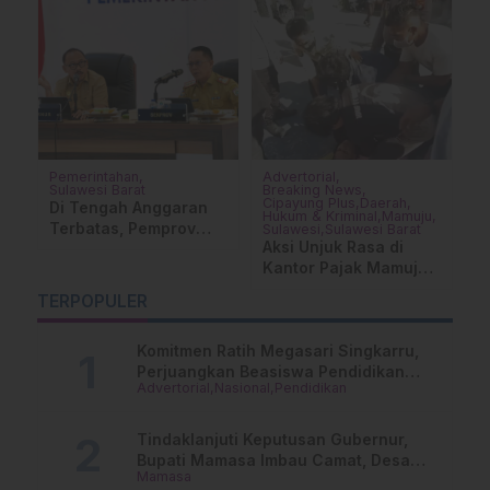
Pemerintahan
Advertorial
M
Sulawesi Barat
Breaking News
k
K
Cipayung Plus
Daerah
Di Tengah Anggaran
M
Hukum & Kriminal
Mamuju
Terbatas, Pemprov
Sulawesi
Sulawesi Barat
K
Aksi Unjuk Rasa di
Sulbar Perkuat
I
Kantor Pajak Mamuju
Kolaborasi Lewat
Sempat Ricuh
Rakerda
TERPOPULER
Komitmen Ratih Megasari Singkarru,
Perjuangkan Beasiswa Pendidikan
Advertorial
Nasional
Pendidikan
Dari PAUD Hingga Perguruan Tinggi
Tindaklanjuti Keputusan Gubernur,
Bupati Mamasa Imbau Camat, Desa
Mamasa
dan Lurah