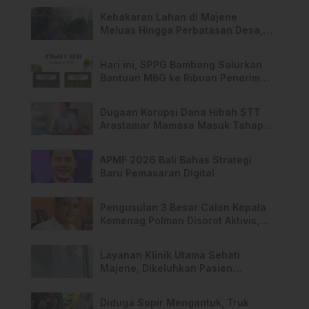
Kebakaran Lahan di Majene
Meluas Hingga Perbatasan Desa,
Warga Soroti Dugaan Kelalaian
Pemilik Lahan
Hari ini, SPPG Bambang Salurkan
Bantuan MBG ke Ribuan Penerima
Manfaat
Dugaan Korupsi Dana Hibah STT
Arastamar Mamasa Masuk Tahap
Pralidik, 19 Saksi Terperiksa
APMF 2026 Bali Bahas Strategi
Baru Pemasaran Digital
Pengusulan 3 Besar Calon Kepala
Kemenag Polman Disorot Aktivis,
Riskul:”Ada Dugaan Nepotisme “
Layanan Klinik Utama Sehati
Majene, Dikeluhkan Pasien
Pengguna BPJS Gratis
Diduga Sopir Mengantuk, Truk