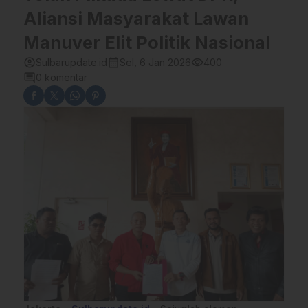
Aliansi Masyarakat Lawan
Manuver Elit Politik Nasional
account_circle
calendar_month
visibility
Sulbarupdate.id
Sel, 6 Jan 2026
400
comment
0 komentar