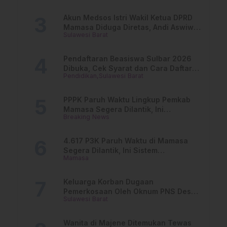
Akun Medsos Istri Wakil Ketua DPRD
Mamasa Diduga Diretas, Andi Aswiwin
Sulawesi Barat
Buka Suara
Pendaftaran Beasiswa Sulbar 2026
Dibuka, Cek Syarat dan Cara Daftar
Pendidikan
Sulawesi Barat
Online
PPPK Paruh Waktu Lingkup Pemkab
Mamasa Segera Dilantik, Ini
Breaking News
Jadwalnya!
4.617 P3K Paruh Waktu di Mamasa
Segera Dilantik, Ini Sistem
Mamasa
Penggajiannya!
Keluarga Korban Dugaan
Pemerkosaan Oleh Oknum PNS Desak
Sulawesi Barat
Transparansi Kejari Mamasa
Wanita di Majene Ditemukan Tewas