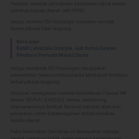
Pertama,
menolak pencabutan kedaulatan rakyat melalui
pemilihan kepala daerah oleh DPRD.
Kedua,
meminta PDI Perjuangan konsisten menolak
skema pilkada tidak langsung.
Baca juga:
Bahlil Lahadalia Ditunjuk Jadi Ketua Dewan
Pembina Pemuda Masjid Dunia
Ketiga,
mendesak PDI Perjuangan mengajukan
permohonan fatwa konstitusional ke Mahkamah Konstitusi
terkait pilkada langsung.
Keempat,
menegaskan kembali keberlakuan Putusan MK
Nomor 135/PUU-XXII/2024. Kelima, mendorong
dilaksanakannya Rembuk Nasional sebelum dilakukan
perubahan sistem ketatanegaraan terkait pemilihan
kepala daerah.
Petisi Selamatkan Demokrasi ini disampaikan sebagai
bentuk partisipasi publik dalam menjaga keberlanjutan