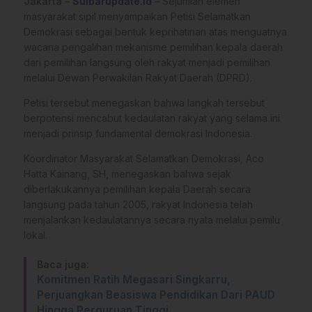
Jakarta
–
Sulbarupdate.id
– Sejumlah elemen
masyarakat sipil menyampaikan Petisi Selamatkan
Demokrasi sebagai bentuk keprihatinan atas menguatnya
wacana pengalihan mekanisme pemilihan kepala daerah
dari pemilihan langsung oleh rakyat menjadi pemilihan
melalui Dewan Perwakilan Rakyat Daerah (DPRD).
Petisi tersebut menegaskan bahwa langkah tersebut
berpotensi mencabut kedaulatan rakyat yang selama ini
menjadi prinsip fundamental demokrasi Indonesia.
Koordinator Masyarakat Selamatkan Demokrasi, Aco
Hatta Kainang, SH, menegaskan bahwa sejak
diberlakukannya pemilihan kepala Daerah secara
langsung pada tahun 2005, rakyat Indonesia telah
menjalankan kedaulatannya secara nyata melalui pemilu
lokal.
Baca juga:
Komitmen Ratih Megasari Singkarru,
Perjuangkan Beasiswa Pendidikan Dari PAUD
Hingga Perguruan Tinggi