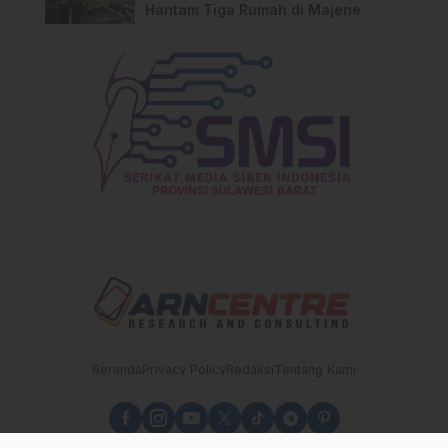
Hantam Tiga Rumah di Majene
Beranda
Privacy Policy
Redaksi
Tentang Kami