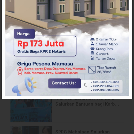
ARTIKEL TERKAIT
Pemda Mamasa dan
Masyarakat Capai
Kesepahaman, Pengaktifan
TPA Salurano
Api Terus Meluas di Gunung
Rewata Majene
HMI Komisariat STIKES BBM
Salurkan Bantuan bagi Korban
Kebakaran di Limboro
SPPG Mehalaan Salurkan