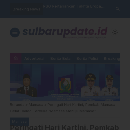
ne Perkuat Sinergi
PSG Pertahankan Takhta Eropa,
Diduga Peny
search
Breaking News
baga, Kadis Muflih
Taklukkan Arsenal Dalam Final
Nasabah, Wa
tijab Ketua Pengadilan
Liga Champions 2026
Namanya Ter
PNM
menu
light_mode
home
Advertorial
Berita Bola
Berita Polisi
Breaking New
Beranda
»
Mamasa
»
Peringati Hari Kartini, Pemkab Mamasa
Gelar Dialog Terbuka “Mamasa Menuju Mamase”
Mamasa
Peringati Hari Kartini, Pemkab