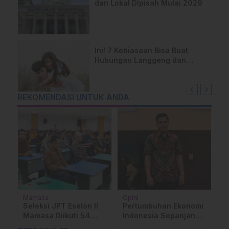
dan Lokal Dipisah Mulai 2029
Ini! 7 Kebiasaan Bisa Buat
Hubungan Langgeng dan
Tetap Rukun
REKOMENDASI UNTUK ANDA
Mamasa
Opini
Be
Seleksi JPT Eselon II
Pertumbuhan Ekonomi
P
Mamasa Diikuti 54
Indonesia Sepanjang
G
Peserta, Welem:
2025, Stabil tetapi
P