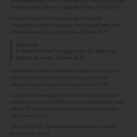
resmi menetapkan Adies Kadir sebagai Hakim Mahkamah
Konstitusi (MK) dari unsur legislatif, Selasa (27/1/2026).
Politikus Partai Golkar tersebut diproyeksikan
menggantikan Hakim Konstitusi Arief Hidayat yang akan
memasuki masa purna tugas pada Februari 2026.
Baca juga:
Prabowo Restui Tunjangan Rp.30 Juta bagi
Dokter Spesialis di Daerah 3T
Penetapan ini memicu perhatian publik lantaran proses
seleksi yang dinilai kilat serta adanya perubahan
mendadak pada nama calon yang diusulkan DPR.
Langkah Adies menuju kursi hakim konstitusi terbilang
sangat mulus. Komisi III DPR RI hanya membutuhkan waktu
sekitar 25 menit untuk merampungkan proses seleksi
pada Senin (26/1).
Pukul 14.30 WIB: Uji kelayakan dan kepatutan (fit and
proper test) dimulai.