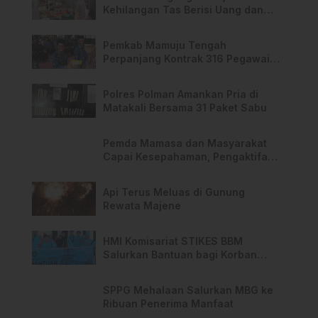
Kehilangan Tas Berisi Uang dan
Barang Penting
Pemkab Mamuju Tengah
Perpanjang Kontrak 316 Pegawai
PPPK Hingga 2028
Polres Polman Amankan Pria di
Matakali Bersama 31 Paket Sabu
Pemda Mamasa dan Masyarakat
Capai Kesepahaman, Pengaktifan
TPA Salurano
Api Terus Meluas di Gunung
Rewata Majene
HMI Komisariat STIKES BBM
Salurkan Bantuan bagi Korban
Kebakaran di Limboro
SPPG Mehalaan Salurkan MBG ke
Ribuan Penerima Manfaat