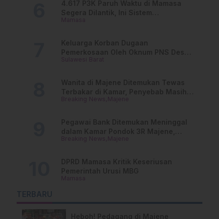
4.617 P3K Paruh Waktu di Mamasa
Segera Dilantik, Ini Sistem
Mamasa
Penggajiannya!
Keluarga Korban Dugaan
Pemerkosaan Oleh Oknum PNS Desak
Sulawesi Barat
Transparansi Kejari Mamasa
Wanita di Majene Ditemukan Tewas
Terbakar di Kamar, Penyebab Masih
Breaking News
Majene
Misterius
Pegawai Bank Ditemukan Meninggal
dalam Kamar Pondok 3R Majene,
Breaking News
Majene
Polisi Lakukan Penyelidikan
DPRD Mamasa Kritik Keseriusan
Pemerintah Urusi MBG
Mamasa
TERBARU
Heboh! Pedagang di Majene