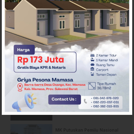
ARTIKEL TERKAIT
APMF 2026 Bali Bahas
Strategi Baru Pemasaran
Digital
Tantang Platform Digital dan
AI, Dewan Pers Matangkan
Usulan RUU Hak Cipta
MK Putuskan Pemilu Nasional