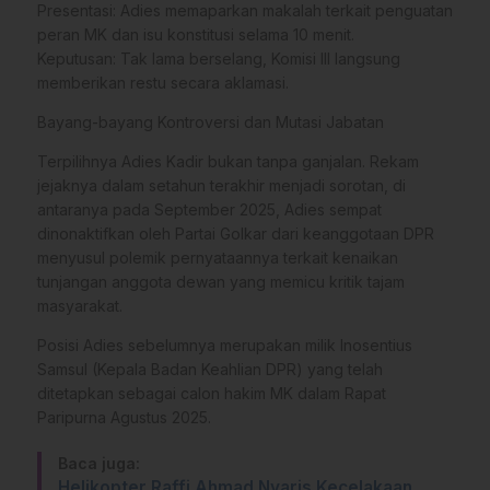
Presentasi: Adies memaparkan makalah terkait penguatan
peran MK dan isu konstitusi selama 10 menit.
Keputusan: Tak lama berselang, Komisi III langsung
memberikan restu secara aklamasi.
Bayang-bayang Kontroversi dan Mutasi Jabatan
Terpilihnya Adies Kadir bukan tanpa ganjalan. Rekam
jejaknya dalam setahun terakhir menjadi sorotan, di
antaranya pada September 2025, Adies sempat
dinonaktifkan oleh Partai Golkar dari keanggotaan DPR
menyusul polemik pernyataannya terkait kenaikan
tunjangan anggota dewan yang memicu kritik tajam
masyarakat.
Posisi Adies sebelumnya merupakan milik Inosentius
Samsul (Kepala Badan Keahlian DPR) yang telah
ditetapkan sebagai calon hakim MK dalam Rapat
Paripurna Agustus 2025.
Baca juga:
Helikopter Raffi Ahmad Nyaris Kecelakaan