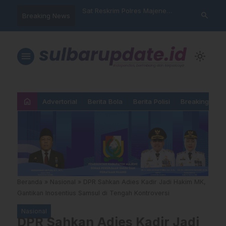
nyalahgunaan Data
Sat Reskrim Polres Majene
Aktivis “War
search
Breaking News
…
 Warga Mamasa Kaget
Launching Unit Reaksi Cepat
Mamasa: “KU
ercatat Menunggak di
Nama, Atura
Dipermainka
menu
light_mode
home
Advertorial
Berita Bola
Berita Polisi
Breaking New
Beranda
»
Nasional
»
DPR Sahkan Adies Kadir Jadi Hakim MK,
Gantikan Inosentius Samsul di Tengah Kontroversi
Nasional
DPR Sahkan Adies Kadir Jadi