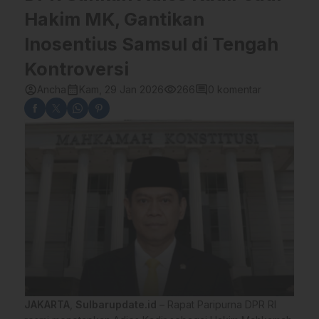
Hakim MK, Gantikan
Inosentius Samsul di Tengah
Kontroversi
account_circle
calendar_month
visibility
comment
Ancha
Kam, 29 Jan 2026
266
0 komentar
JAKARTA
,
Sulbarupdate.id
– Rapat Paripurna DPR RI