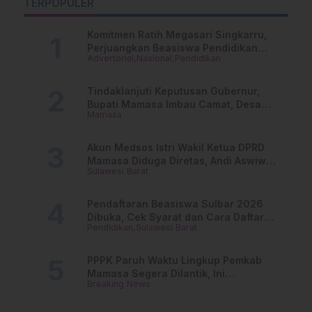
TERPOPULER
“Jangan ada Gerakan
Belum Lepas dari
M
Tambahan”
Tantangan
Komitmen Ratih Megasari Singkarru,
Perjuangkan Beasiswa Pendidikan
Advertorial
Nasional
Pendidikan
Dari PAUD Hingga Perguruan Tinggi
Tindaklanjuti Keputusan Gubernur,
Bupati Mamasa Imbau Camat, Desa
Mamasa
dan Lurah
Akun Medsos Istri Wakil Ketua DPRD
Mamasa Diduga Diretas, Andi Aswiwin
Sulawesi Barat
Buka Suara
Pendaftaran Beasiswa Sulbar 2026
Dibuka, Cek Syarat dan Cara Daftar
Pendidikan
Sulawesi Barat
Online
PPPK Paruh Waktu Lingkup Pemkab
Mamasa Segera Dilantik, Ini
Breaking News
Jadwalnya!