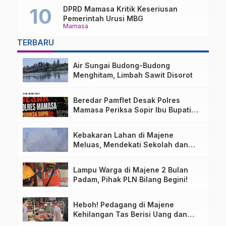
DPRD Mamasa Kritik Keseriusan
Pemerintah Urusi MBG
Mamasa
TERBARU
Air Sungai Budong-Budong
Menghitam, Limbah Sawit Disorot
Beredar Pamflet Desak Polres
Mamasa Periksa Sopir Ibu Bupati
Terkait Dugaan Nota Fiktif
Kebakaran Lahan di Majene
Meluas, Mendekati Sekolah dan
Permukiman Warga
Lampu Warga di Majene 2 Bulan
Padam, Pihak PLN Bilang Begini!
Heboh! Pedagang di Majene
Kehilangan Tas Berisi Uang dan
Barang Penting