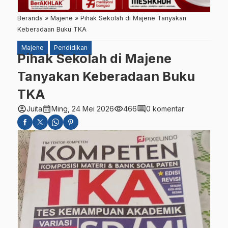
Beranda
»
Majene
»
Pihak Sekolah di Majene Tanyakan
Keberadaan Buku TKA
Majene
Pendidikan
Pihak Sekolah di Majene
Tanyakan Keberadaan Buku
TKA
account_circle
calendar_month
visibility
comment
Juita
Ming, 24 Mei 2026
466
0 komentar