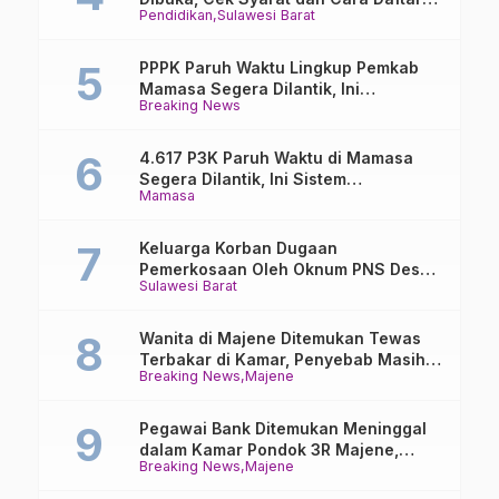
Pendidikan
Sulawesi Barat
Online
PPPK Paruh Waktu Lingkup Pemkab
Mamasa Segera Dilantik, Ini
Breaking News
Jadwalnya!
4.617 P3K Paruh Waktu di Mamasa
Segera Dilantik, Ini Sistem
Mamasa
Penggajiannya!
Keluarga Korban Dugaan
Pemerkosaan Oleh Oknum PNS Desak
Sulawesi Barat
Transparansi Kejari Mamasa
Wanita di Majene Ditemukan Tewas
Terbakar di Kamar, Penyebab Masih
Breaking News
Majene
Misterius
Pegawai Bank Ditemukan Meninggal
dalam Kamar Pondok 3R Majene,
Breaking News
Majene
Polisi Lakukan Penyelidikan