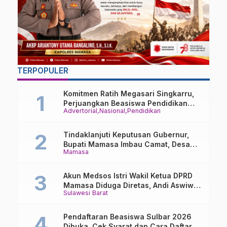
TERPOPULER
Komitmen Ratih Megasari Singkarru,
Perjuangkan Beasiswa Pendidikan
Advertorial
Nasional
Pendidikan
Dari PAUD Hingga Perguruan Tinggi
Tindaklanjuti Keputusan Gubernur,
Bupati Mamasa Imbau Camat, Desa
Mamasa
dan Lurah
Akun Medsos Istri Wakil Ketua DPRD
Mamasa Diduga Diretas, Andi Aswiwin
Sulawesi Barat
Buka Suara
Pendaftaran Beasiswa Sulbar 2026
Dibuka, Cek Syarat dan Cara Daftar