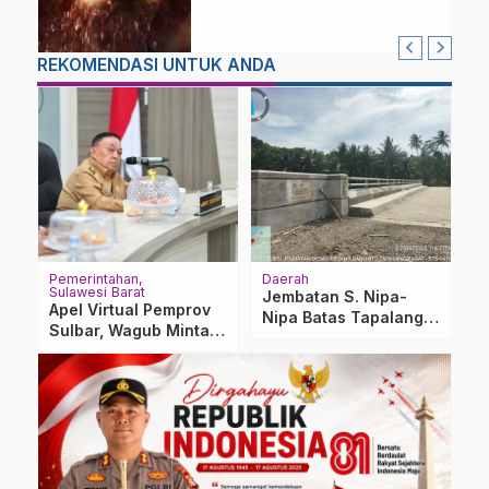
REKOMENDASI UNTUK ANDA
Pemerintahan
Daerah
H
Sulawesi Barat
U
Jembatan S. Nipa-
Apel Virtual Pemprov
T
Nipa Batas Tapalang –
Sulbar, Wagub Minta
S
Tapalang Barat Capai
OPD Perketat Absensi
‘
100%
dan Kinerja ASN
M