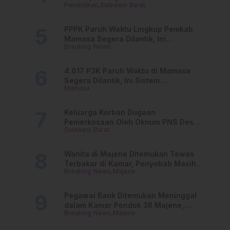
Pendidikan
Sulawesi Barat
Online
PPPK Paruh Waktu Lingkup Pemkab
Mamasa Segera Dilantik, Ini
Breaking News
Jadwalnya!
4.617 P3K Paruh Waktu di Mamasa
Segera Dilantik, Ini Sistem
Mamasa
Penggajiannya!
Keluarga Korban Dugaan
Pemerkosaan Oleh Oknum PNS Desak
Sulawesi Barat
Transparansi Kejari Mamasa
Wanita di Majene Ditemukan Tewas
Terbakar di Kamar, Penyebab Masih
Breaking News
Majene
Misterius
Pegawai Bank Ditemukan Meninggal
dalam Kamar Pondok 3R Majene,
Breaking News
Majene
Polisi Lakukan Penyelidikan