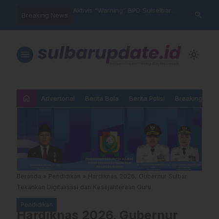
im Polres Majene
Aktivis “Warning” BPD Sulselbar
Idul Adha: J
search
Breaking News
 Unit Reaksi Cepat
Mamasa: “KUR; Modus Pinjam
Ketundukan 
Nama, Aturan Main Yang
Dipermainkan”
menu
light_mode
home
Advertorial
Berita Bola
Berita Polisi
Breaking New
Beranda
»
Pendidikan
»
Hardiknas 2026, Gubernur Sulbar
Tekankan Digitalisasi dan Kesejahteraan Guru
Pendidikan
Hardiknas 2026, Gubernur