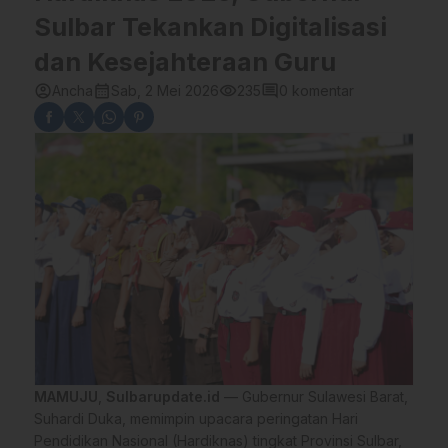
Sulbar Tekankan Digitalisasi
dan Kesejahteraan Guru
account_circle
calendar_month
visibility
comment
Ancha
Sab, 2 Mei 2026
235
0 komentar
MAMUJU
,
Sulbarupdate.id
— Gubernur Sulawesi Barat,
Suhardi Duka, memimpin upacara peringatan Hari
Pendidikan Nasional (Hardiknas) tingkat Provinsi Sulbar,