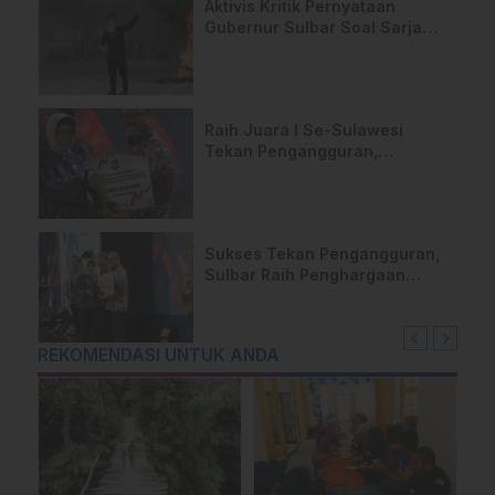
Aktivis Kritik Pernyataan
Gubernur Sulbar Soal Sarjana
Cari Kerja ke Luar Negeri
Raih Juara I Se-Sulawesi
Tekan Pengangguran,
Gubernur Sulbar: Ini Anugerah
untuk Rakyat
Sukses Tekan Pengangguran,
Sulbar Raih Penghargaan
Provinsi Terbaik dari
Kemendagri
REKOMENDASI UNTUK ANDA