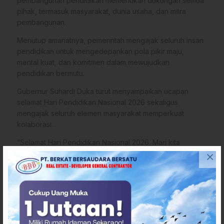
pembangunan pendidikan memerlukan dukungan semua
pihak, termasuk masyarakat, dunia usaha, dan mitra
pembangunan.
Menutup amanatnya, pemerintah mengajak seluruh insan
pendidikan untuk mengedepankan pola pikir maju,
mental kuat, dan komitmen dalam mewujudkan
pendidikan bermutu.
Gubernur Suhardi Duka turut menyampaikan ucapan
selamat Hari Pendidikan Nasional 2026 sekaligus
mengajak seluruh elemen masyarakat memperkuat
kolaborasi.
“Selamat Hari Pendidikan Nasional 2026. Mari kita
perkuat kerja sama untuk mewujudkan pendidikan
bermutu menuju Indonesia yang cerdas, maju, dan
bermartabat,” pungkasnya. (*)
Penulis
: Ancha
Editor
: Tim Redaksi
Sumber
:
Humas Pemprov Sulbar