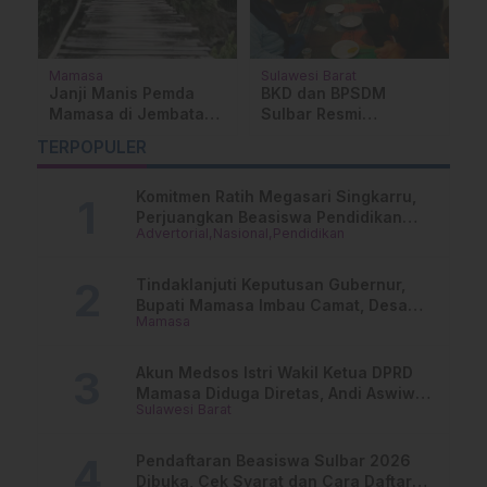
Mamasa
Sulawesi Barat
M
Janji Manis Pemda
BKD dan BPSDM
P
Mamasa di Jembatan
Sulbar Resmi
M
‘Maut’ Kalukku Tak
Bertransformasi
u
TERPOPULER
Kunjung Tunai
Menjadi BKPSDM
P
L
Komitmen Ratih Megasari Singkarru,
Perjuangkan Beasiswa Pendidikan
Advertorial
Nasional
Pendidikan
Dari PAUD Hingga Perguruan Tinggi
Tindaklanjuti Keputusan Gubernur,
Bupati Mamasa Imbau Camat, Desa
Mamasa
dan Lurah
Akun Medsos Istri Wakil Ketua DPRD
Mamasa Diduga Diretas, Andi Aswiwin
Sulawesi Barat
Buka Suara
Pendaftaran Beasiswa Sulbar 2026
Dibuka, Cek Syarat dan Cara Daftar