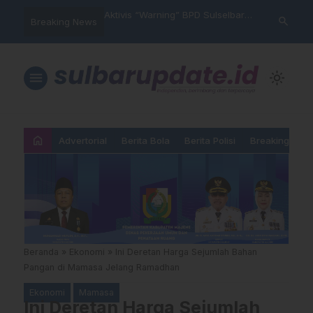
im Polres Majene
Aktivis “Warning” BPD Sulselbar
Idul Adha: J
search
Breaking News
 Unit Reaksi Cepat
Mamasa: “KUR; Modus Pinjam
Ketundukan 
Nama, Aturan Main Yang
Dipermainkan”
menu
light_mode
home
Advertorial
Berita Bola
Berita Polisi
Breaking New
Beranda
»
Ekonomi
»
Ini Deretan Harga Sejumlah Bahan
Pangan di Mamasa Jelang Ramadhan
Ekonomi
Mamasa
Ini Deretan Harga Sejumlah