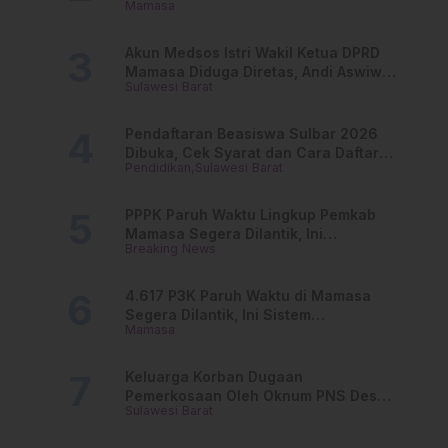
Mamasa
dan Lurah
Akun Medsos Istri Wakil Ketua DPRD
Mamasa Diduga Diretas, Andi Aswiwin
Sulawesi Barat
Buka Suara
Pendaftaran Beasiswa Sulbar 2026
Dibuka, Cek Syarat dan Cara Daftar
Pendidikan
Sulawesi Barat
Online
PPPK Paruh Waktu Lingkup Pemkab
Mamasa Segera Dilantik, Ini
Breaking News
Jadwalnya!
4.617 P3K Paruh Waktu di Mamasa
Segera Dilantik, Ini Sistem
Mamasa
Penggajiannya!
Keluarga Korban Dugaan
Pemerkosaan Oleh Oknum PNS Desak
Sulawesi Barat
Transparansi Kejari Mamasa