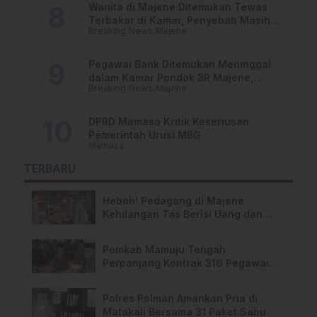
Wanita di Majene Ditemukan Tewas
Terbakar di Kamar, Penyebab Masih
Breaking News
Majene
Misterius
Pegawai Bank Ditemukan Meninggal
dalam Kamar Pondok 3R Majene,
Breaking News
Majene
Polisi Lakukan Penyelidikan
DPRD Mamasa Kritik Keseriusan
Pemerintah Urusi MBG
Mamasa
TERBARU
Heboh! Pedagang di Majene
Kehilangan Tas Berisi Uang dan
Barang Penting
Pemkab Mamuju Tengah
Perpanjang Kontrak 316 Pegawai
PPPK Hingga 2028
Polres Polman Amankan Pria di
Matakali Bersama 31 Paket Sabu