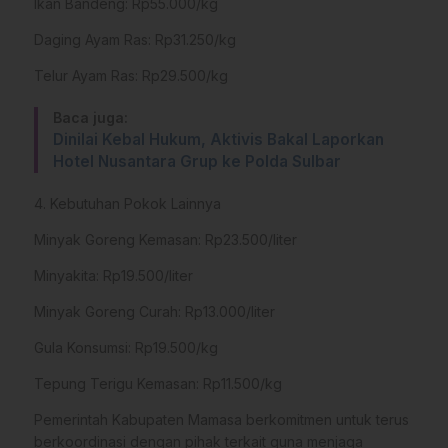
​Ikan Bandeng: Rp55.000/kg
​Daging Ayam Ras: Rp31.250/kg
​Telur Ayam Ras: Rp29.500/kg
Baca juga:
Dinilai Kebal Hukum, Aktivis Bakal Laporkan
Hotel Nusantara Grup ke Polda Sulbar
​4. Kebutuhan Pokok Lainnya
​Minyak Goreng Kemasan: Rp23.500/liter
​Minyakita: Rp19.500/liter
​Minyak Goreng Curah: Rp13.000/liter
​Gula Konsumsi: Rp19.500/kg
​Tepung Terigu Kemasan: Rp11.500/kg
​Pemerintah Kabupaten Mamasa berkomitmen untuk terus
berkoordinasi dengan pihak terkait guna menjaga