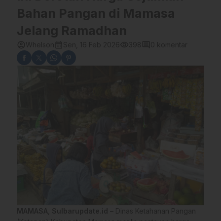
Bahan Pangan di Mamasa
Jelang Ramadhan
account_circle
calendar_month
visibility
comment
Whelson
Sen, 16 Feb 2026
398
0 komentar
MAMASA
,
Sulbarupdate.id
– Dinas Ketahanan Pangan