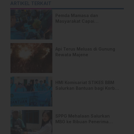
ARTIKEL TERKAIT
Pemda Mamasa dan
Masyarakat Capai
Kesepahaman, Pengaktifan
TPA Salurano
Api Terus Meluas di Gunung
Rewata Majene
HMI Komisariat STIKES BBM
Salurkan Bantuan bagi Korban
Kebakaran di Limboro
SPPG Mehalaan Salurkan
MBG ke Ribuan Penerima
Manfaat