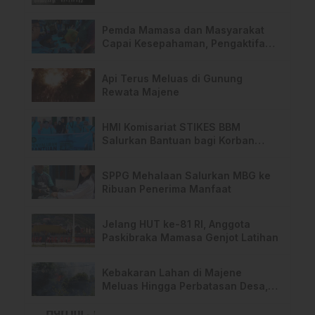
Pemda Mamasa dan Masyarakat
Capai Kesepahaman, Pengaktifan
TPA Salurano
Api Terus Meluas di Gunung
Rewata Majene
HMI Komisariat STIKES BBM
Salurkan Bantuan bagi Korban
Kebakaran di Limboro
SPPG Mehalaan Salurkan MBG ke
Ribuan Penerima Manfaat
Jelang HUT ke-81 RI, Anggota
Paskibraka Mamasa Genjot Latihan
Kebakaran Lahan di Majene
Meluas Hingga Perbatasan Desa,
Warga Soroti Dugaan Kelalaian
Pemilik Lahan