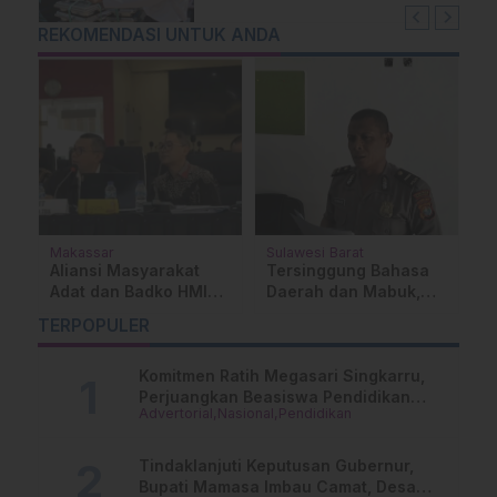
REKOMENDASI UNTUK ANDA
Makassar
Sulawesi Barat
S
Aliansi Masyarakat
Tersinggung Bahasa
D
Adat dan Badko HMI
Daerah dan Mabuk,
P
Kecam PT GMTD
Motif Pria di Mamuju
M
TERPOPULER
dalam RDP di DPRD
Tengah Tikam 2
M
Sulsel
Pengunjung Kafe
D
Komitmen Ratih Megasari Singkarru,
Perjuangkan Beasiswa Pendidikan
Advertorial
Nasional
Pendidikan
Dari PAUD Hingga Perguruan Tinggi
Tindaklanjuti Keputusan Gubernur,
Bupati Mamasa Imbau Camat, Desa