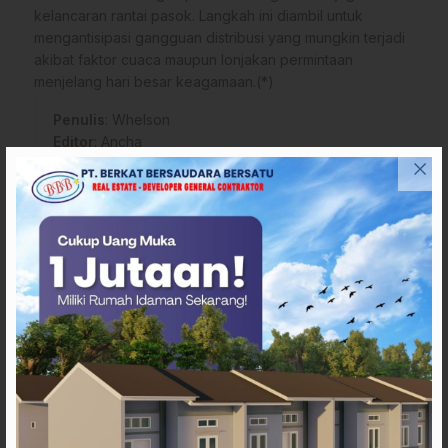
kelancaran rantai pasok. Langkah ini diambil untuk
mengantisipasi gangguan distribusi yang mungkin terjadi
akibat faktor cuaca maupun lonjakan permintaan
menjelang hari besar keagamaan.(*)
Penulis
: Whelson
Editor
: Ancha
Tags
Bahan pokok
Berita mamasa
Harga pangan di Mamasa
Mamasa