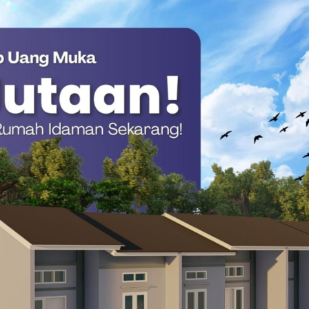
akukan secara objektif dan transparan.
i, karena penentuannya berdasarkan data langsung dari Badan
 merupakan salah satu strategi pemerintah pusat untuk
 daerah.
ivasi kepala-kepala daerah agar terus berinovasi. Acara ini
a daerah kita yang berkinerja sangat baik,” imbuhnya.
 Strategis dan Ajang Introspeksi Pemerintah
t kategori penilaian utama, yaitu Penanganan Pengangguran,
tunting (Tengkes) dan Creative Finance (Keuangan Kreatif).
ra penghargaan ini baru merupakan gelombang pertama.
ian apresiasi ini secara berkelanjutan hingga belasan kali ke