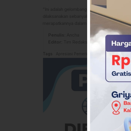
“Ini adalah gelombang pertama dan nanti a
dilaksanakan sebanyak 18 kali. Untuk katego
merapatkannya dalam waktu dekat,” pungka
Penulis
: Ancha
Editor
: Tim Redaksi
Tags
Apresiasi Pemerintah Pusat
Berita Bup