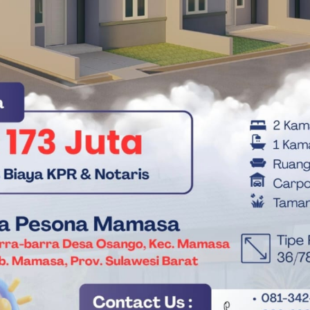
kan ada gelombang kedua. Totalnya direncanakan akan
ri penilaian di gelombang berikutnya, pihak kami baru akan
s Mendagri. (**)
ati Mamasa
Mendagri
Welem Sambolangi