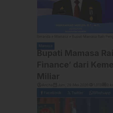
Beranda
»
Mamasa
»
Bupati Mamasa Raih Pengh
Mamasa
Bupati Mamasa Rai
Finance’ dari Keme
Miliar
account_circle
calendar_month
visibility
comment
Ancha
Jum, 29 Mei 2026
1.013
0 k
Facebook
Twitter
Whatsapp