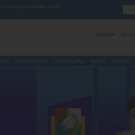
selbar Mamasa: “KUR; Modus Pinjam Nama, Aturan Main
Idul Adha:
BERANDA
PRIVAC
olisi
Breaking News
Cipayung Plus
Daerah
Ekonomi