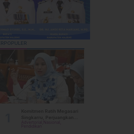
ERPOPULER
Komitmen Ratih Megasari
Singkarru, Perjuangkan
Advertorial
Nasional
Beasiswa Pendidikan Dari
Pendidikan
PAUD Hingga Perguruan