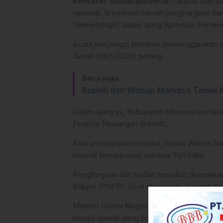
KENDARI
,
Sulbarupdate.id
– Bupati Mamas
nasional. Ia berhasil meraih penghargaan da
(Kemendagri) dalam ajang Apresiasi Pemeri
Acara bergengsi tersebut diselenggarakan di
Jumat (29/5/2026) petang.
Baca juga:
Bupati dan Wabup Mamasa Temui A
Dalam ajang ini, Kabupaten Mamasa berhasil 
Finance (Keuangan Kreatif).
Atas pencapaian tersebut, Bupati Welem S
insentif berupa uang sebesar Rp1 miliar.
Penghargaan dan hadiah tersebut diserahk
Rakyat (PUPR), Dodi Hanggodo, kepada Bup
Menteri Dalam Negeri, Tito Karnavian, da
kepala daerah yang berhasil meraih pengha