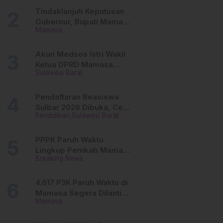
Tinggi
Tindaklanjuti Keputusan
Gubernur, Bupati Mamasa
Mamasa
Imbau Camat, Desa dan
Lurah
Akun Medsos Istri Wakil
Ketua DPRD Mamasa
Sulawesi Barat
Diduga Diretas, Andi
Aswiwin Buka Suara
Pendaftaran Beasiswa
Sulbar 2026 Dibuka, Cek
Pendidikan
Sulawesi Barat
Syarat dan Cara Daftar
Online
PPPK Paruh Waktu
Lingkup Pemkab Mamasa
Breaking News
Segera Dilantik, Ini
Jadwalnya!
4.617 P3K Paruh Waktu di
Mamasa Segera Dilantik,
Mamasa
Ini Sistem Penggajiannya!