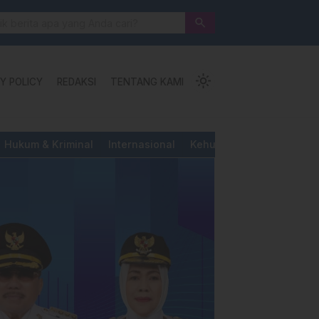
 Jalan Pengorbanan, Ketundukan dan Kemanusiaan
search
light_mode
Y POLICY
REDAKSI
TENTANG KAMI
Hukum & Kriminal
Internasional
Kehutanan & Perkebunan