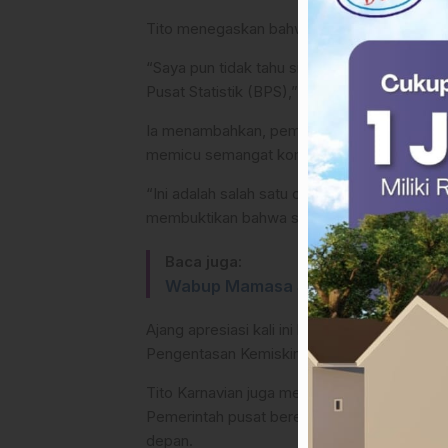
Tito menegaskan bahwa proses penilaian dil
“Saya pun tidak tahu siapa yang menang tad
Pusat Statistik (BPS),” ujar Tito.
Ia menambahkan, pemberian penghargaan ini
memicu semangat kompetisi yang positif di
“Ini adalah salah satu cara kita untuk memot
membuktikan bahwa sebenarnya banyak kepal
Baca juga:
Wabup Mamasa Sebut Jurnalis Mitra
Ajang apresiasi kali ini berfokus pada empa
Pengentasan Kemiskinan, Penurunan Angka S
Tito Karnavian juga menjelaskan bahwa aca
Pemerintah pusat berencana menggelar rangka
depan.