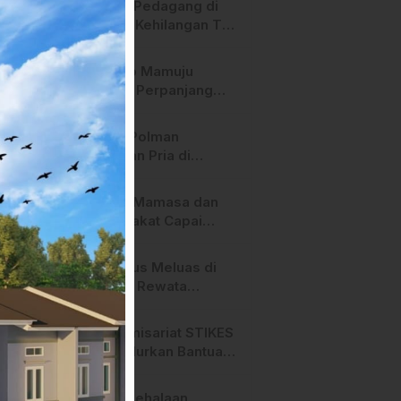
Heboh! Pedagang di
Majene Kehilangan Tas
Berisi Uang dan Barang
Penting
Pemkab Mamuju
Tengah Perpanjang
Kontrak 316 Pegawai
PPPK Hingga 2028
Polres Polman
Amankan Pria di
Matakali Bersama 31
Paket Sabu
Pemda Mamasa dan
Masyarakat Capai
Kesepahaman,
Pengaktifan TPA
Api Terus Meluas di
Salurano
Gunung Rewata
Majene
HMI Komisariat STIKES
BBM Salurkan Bantuan
bagi Korban Kebakaran
di Limboro
SPPG Mehalaan