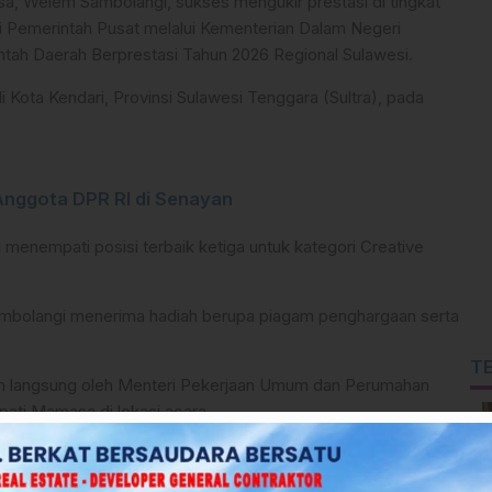
a, Welem Sambolangi, sukses mengukir prestasi di tingkat
ri Pemerintah Pusat melalui Kementerian Dalam Negeri
ntah Daerah Berprestasi Tahun 2026 Regional Sulawesi.
 Kota Kendari, Provinsi Sulawesi Tenggara (Sultra), pada
nggota DPR RI di Senayan
menempati posisi terbaik ketiga untuk kategori Creative
ambolangi menerima hadiah berupa piagam penghargaan serta
T
an langsung oleh Menteri Pekerjaan Umum dan Perumahan
ati Mamasa di lokasi acara.
lam sambutannya menyampaikan ucapan selamat kepada seluruh
rgaan.