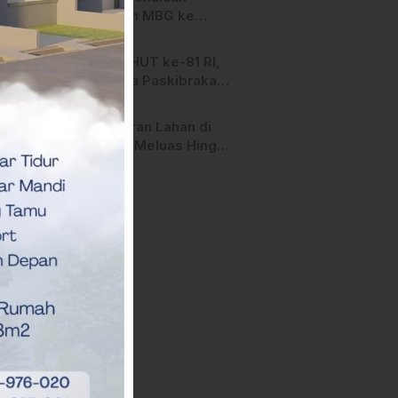
Salurkan MBG ke
Ribuan Penerima
Manfaat
Jelang HUT ke-81 RI,
Anggota Paskibraka
Mamasa Genjot
Latihan
Kebakaran Lahan di
Majene Meluas Hingga
Perbatasan Desa,
Warga Soroti Dugaan
Kelalaian Pemilik Lahan