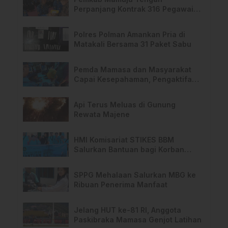
Perpanjang Kontrak 316 Pegawai
PPPK Hingga 2028
Polres Polman Amankan Pria di
Matakali Bersama 31 Paket Sabu
Pemda Mamasa dan Masyarakat
Capai Kesepahaman, Pengaktifan
TPA Salurano
Api Terus Meluas di Gunung
Rewata Majene
HMI Komisariat STIKES BBM
Salurkan Bantuan bagi Korban
Kebakaran di Limboro
SPPG Mehalaan Salurkan MBG ke
Ribuan Penerima Manfaat
Jelang HUT ke-81 RI, Anggota
Paskibraka Mamasa Genjot Latihan