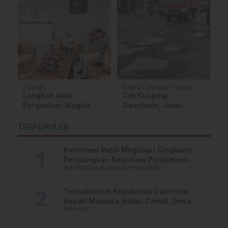
Daerah
Daerah
Mamuju Tengah
M
Langkah Awal
​Tak Kunjung
S
Pergantian Wagub
Diperbaiki, Jalan
T
Sulbar, DPRD
Trans Sulawesi di
B
u
Agendakan Paripurna
Topoyo Dikeluhkan
P
TERPOPULER
Penting
Warga
Komitmen Ratih Megasari Singkarru,
Perjuangkan Beasiswa Pendidikan
Advertorial
Nasional
Pendidikan
Dari PAUD Hingga Perguruan Tinggi
Tindaklanjuti Keputusan Gubernur,
Bupati Mamasa Imbau Camat, Desa
Mamasa
dan Lurah