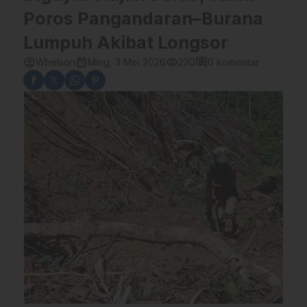
Poros Pangandaran–Burana
Lumpuh Akibat Longsor
account_circle
calendar_month
visibility
comment
Whelson
Ming, 3 Mei 2026
220
0 komentar