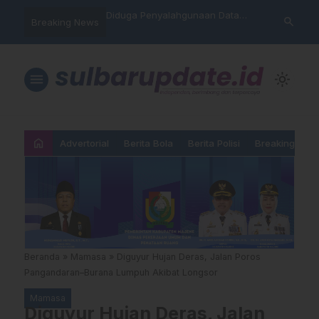
nyalahgunaan Data
Sat Reskrim Polres Majene
Aktivis “War
search
Breaking News
…
 Warga Mamasa Kaget
Launching Unit Reaksi Cepat
Mamasa: “KU
ercatat Menunggak di
Nama, Atura
Dipermainka
menu
light_mode
home
Advertorial
Berita Bola
Berita Polisi
Breaking New
Beranda
»
Mamasa
»
Diguyur Hujan Deras, Jalan Poros
Pangandaran–Burana Lumpuh Akibat Longsor
Mamasa
Diguyur Hujan Deras, Jalan