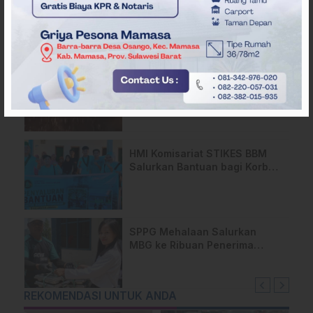
Masyarakat Capai
Kesepahaman, Pengaktifan
TPA Salurano
Api Terus Meluas di Gunung
Rewata Majene
HMI Komisariat STIKES BBM
Salurkan Bantuan bagi Korban
Kebakaran di Limboro
SPPG Mehalaan Salurkan
MBG ke Ribuan Penerima
Manfaat
REKOMENDASI UNTUK ANDA