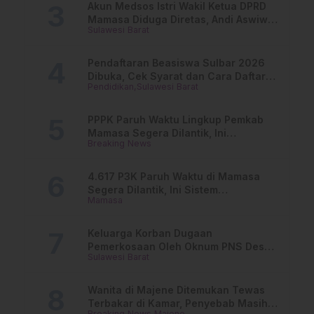
Akun Medsos Istri Wakil Ketua DPRD
Mamasa Diduga Diretas, Andi Aswiwin
Sulawesi Barat
Buka Suara
Pendaftaran Beasiswa Sulbar 2026
Dibuka, Cek Syarat dan Cara Daftar
Pendidikan
Sulawesi Barat
Online
PPPK Paruh Waktu Lingkup Pemkab
Mamasa Segera Dilantik, Ini
Breaking News
Jadwalnya!
4.617 P3K Paruh Waktu di Mamasa
Segera Dilantik, Ini Sistem
Mamasa
Penggajiannya!
Keluarga Korban Dugaan
Pemerkosaan Oleh Oknum PNS Desak
Sulawesi Barat
Transparansi Kejari Mamasa
Wanita di Majene Ditemukan Tewas
Terbakar di Kamar, Penyebab Masih
Breaking News
Majene