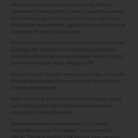
Salah seorang warga Desa Pangandaran, Almerta,
menceritakan betapa sulitnya akses transportasi saat ini.
Ia bersama warga lainnya terpaksa bergotong-royong
mengangkat sepeda motor agar bisa melewati tumpukan
material tanah yang licin dan curam.
“Kami baru saja berhasil lolos setelah berjuang melewati
beberapa titik longsor. Kami harus mempertaruhkan
nyawa karena hendak menuju Makassar untuk berobat,”
ujar Almerta kepada media, Minggu (3/5).
Kondisi ini bukan sekedar hambatan mobilitas, melainkan
ancaman keselamatan bagi warga yang sedang dalam
keadaan darurat medis.
Selain mendesak pembersihan material longsor, warga
juga menyuarakan kekecewaan mendalam terkait
infrastruktur di wilayah mereka.
Almerta menyebutkan bahwa jalan poros Burana–
Pangandaran seolah “terlupakan” oleh pemerintah
daerah. Terdapat minimal 5 titik longsor yang menutup