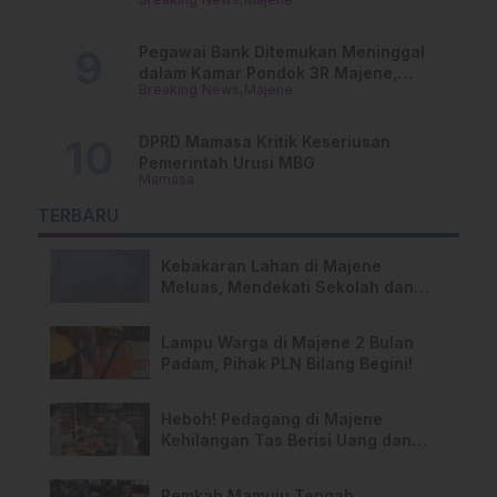
Misterius
Pegawai Bank Ditemukan Meninggal
dalam Kamar Pondok 3R Majene,
Breaking News
Majene
Polisi Lakukan Penyelidikan
DPRD Mamasa Kritik Keseriusan
Pemerintah Urusi MBG
Mamasa
TERBARU
Kebakaran Lahan di Majene
Meluas, Mendekati Sekolah dan
Permukiman Warga
Lampu Warga di Majene 2 Bulan
Padam, Pihak PLN Bilang Begini!
Heboh! Pedagang di Majene
Kehilangan Tas Berisi Uang dan
Barang Penting
Pemkab Mamuju Tengah