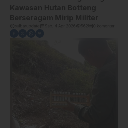
Kawasan Hutan Botteng
Berseragam Mirip Militer
account_circle
calendar_month
visibility
comment
sulbarupdate
Sab, 4 Apr 2026
562
0 komentar