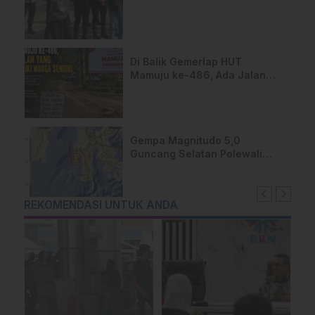
Sulbar Usut Proyek Jalan
Uhailanu–Ralleanak Rp6,3
Miliar
Di Balik Gemerlap HUT
Mamuju ke-486, Ada Jalan
yang Dipeluk Warga Sendiri
Gempa Magnitudo 5,0
Guncang Selatan Polewali
Mandar, Warga Majene
Berhamburan Keluar Rumah
REKOMENDASI UNTUK ANDA