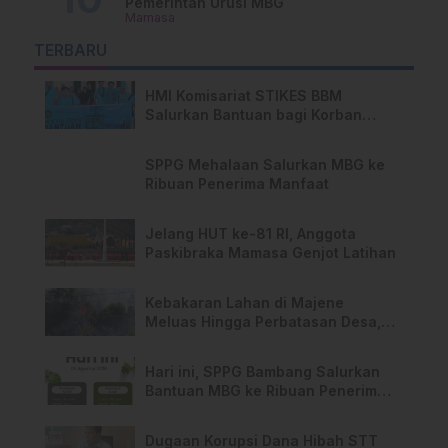
Pemerintah Urusi MBG
Mamasa
TERBARU
HMI Komisariat STIKES BBM
Salurkan Bantuan bagi Korban
Kebakaran di Limboro
SPPG Mehalaan Salurkan MBG ke
Ribuan Penerima Manfaat
Jelang HUT ke-81 RI, Anggota
Paskibraka Mamasa Genjot Latihan
Kebakaran Lahan di Majene
Meluas Hingga Perbatasan Desa,
Warga Soroti Dugaan Kelalaian
Pemilik Lahan
Hari ini, SPPG Bambang Salurkan
Bantuan MBG ke Ribuan Penerima
Manfaat
Dugaan Korupsi Dana Hibah STT