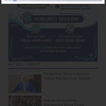
ARTIKEL TERKAIT
Pergantian Wakil Gubernur
Sulbar Mengerucut, Demokrat
Kantongi SK DPP untuk
Samsul Samad
Diduga Bermasalah,
Mahasiswa Minta Polda