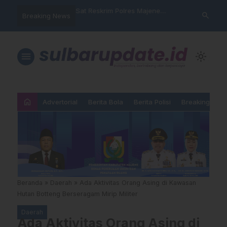
nyalahgunaan Data
Sat Reskrim Polres Majene
Aktivis “War
search
Breaking News
 Warga Mamasa Kaget
Launching Unit Reaksi Cepat
Mamasa: “KU
ercatat Menunggak di
Nama, Atura
Dipermainka
menu
light_mode
home
Advertorial
Berita Bola
Berita Polisi
Breaking New
Beranda
»
Daerah
»
Ada Aktivitas Orang Asing di Kawasan
Hutan Botteng Berseragam Mirip Militer
Daerah
Ada Aktivitas Orang Asing di