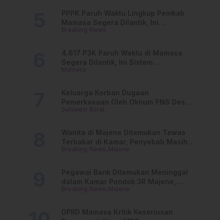
PPPK Paruh Waktu Lingkup Pemkab
Mamasa Segera Dilantik, Ini
Breaking News
Jadwalnya!
4.617 P3K Paruh Waktu di Mamasa
Segera Dilantik, Ini Sistem
Mamasa
Penggajiannya!
Keluarga Korban Dugaan
Pemerkosaan Oleh Oknum PNS Desak
Sulawesi Barat
Transparansi Kejari Mamasa
Wanita di Majene Ditemukan Tewas
Terbakar di Kamar, Penyebab Masih
Breaking News
Majene
Misterius
Pegawai Bank Ditemukan Meninggal
dalam Kamar Pondok 3R Majene,
Breaking News
Majene
Polisi Lakukan Penyelidikan
DPRD Mamasa Kritik Keseriusan