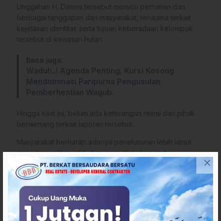
Unggahan H. Damris tersebut memicu perhatian dan
berbagai tanggapan dari masyarakat, terutama terkait
kejelasan identitas serta tujuan keberadaan kelompok
tersebut di kawasan hutan.
Baca juga:
Waduh..! Agenda Penting, Kursi Kosong
Mendominasi Paripurna Pengusulan
Pemberhentian Wagub.
Hingga saat ini, belum ada keterangan resmi dari pihak
berwenang terkait laporan tersebut.
Masyarakat berharap adanya penelusuran lebih lanjut
guna memastikan aktivitas yang dilakukan serta
memberikan kejelasan informasi di tengah publik.
Warga juga berharap situasi ini dapat segera mendapat
perhatian agar tidak menimbulkan kesalahpahaman dan
tetap menjaga rasa aman di lingkungan sekitar.