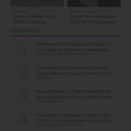
Majene
Daerah
ker
Mahasiswa Desak
Koalisi Mahasiswa
nya!
Kejari Majene Usut
Unsulbar Desak
Dugaan Korupsi di
Kejelasan Aturan
TERPOPULER
Unsulbar Senilai Rp1,5
Ormawa dan Polemik
Miliar
Hasil MUBES BEM
Komitmen Ratih Megasari Singkarru,
Perjuangkan Beasiswa Pendidikan
Advertorial
Nasional
Pendidikan
Dari PAUD Hingga Perguruan Tinggi
Tindaklanjuti Keputusan Gubernur,
Bupati Mamasa Imbau Camat, Desa
Mamasa
dan Lurah
Akun Medsos Istri Wakil Ketua DPRD
Mamasa Diduga Diretas, Andi Aswiwin
Sulawesi Barat
Buka Suara
Pendaftaran Beasiswa Sulbar 2026
Dibuka, Cek Syarat dan Cara Daftar
Pendidikan
Sulawesi Barat
Online