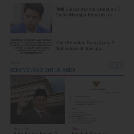
PMII Sulbar Kecam Kematian 5
Calon Manajer Koperasi di
Pelatihan Kemenhan
Demi Keadilan Sang Ayah, 2
Mahasiswi di Mamuju
Layangkan Surat Terbuka
untuk Presiden
REKOMENDASI UNTUK ANDA
Nasional
Mamasa
M
Satu Suara, Komisi XI
Pemkab Mamasa
A