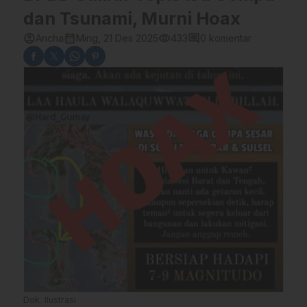
dan Tsunami, Murni Hoax
account_circle
calendar_month
visibility
comment
Ancha
Ming, 21 Des 2025
433
0 komentar
Dok. Ilustrasi