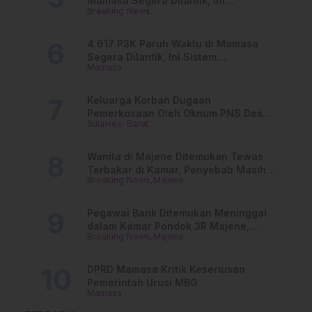
Mamasa Segera Dilantik, Ini
Breaking News
Jadwalnya!
4.617 P3K Paruh Waktu di Mamasa
Segera Dilantik, Ini Sistem
Mamasa
Penggajiannya!
Keluarga Korban Dugaan
Pemerkosaan Oleh Oknum PNS Desak
Sulawesi Barat
Transparansi Kejari Mamasa
Wanita di Majene Ditemukan Tewas
Terbakar di Kamar, Penyebab Masih
Breaking News
Majene
Misterius
Pegawai Bank Ditemukan Meninggal
dalam Kamar Pondok 3R Majene,
Breaking News
Majene
Polisi Lakukan Penyelidikan
DPRD Mamasa Kritik Keseriusan
Pemerintah Urusi MBG
Mamasa