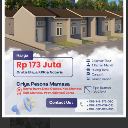
ARTIKEL TERKAIT
Pergantian Wakil Gubernur
Sulbar Mengerucut, Demokrat
Kantongi SK DPP untuk
Samsul Samad
Desak Pemerataan MBG,
Ribuan Massa Unjuk Rasa di
DPRD Sulbar