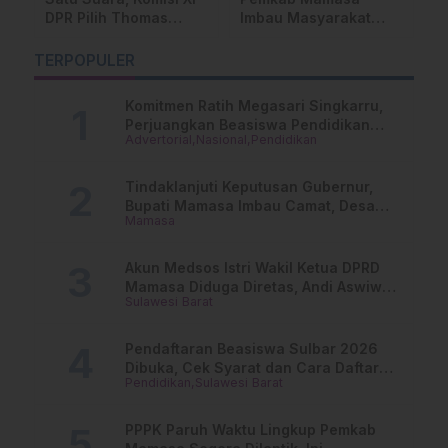
DPR Pilih Thomas
Imbau Masyarakat
P
e
Djiwandono Jadi
Semarakkan
L
Deputi Gubernur BI
Peringatan HUT ke-81
P
TERPOPULER
RI
M
Komitmen Ratih Megasari Singkarru,
Perjuangkan Beasiswa Pendidikan
Advertorial
Nasional
Pendidikan
Dari PAUD Hingga Perguruan Tinggi
Tindaklanjuti Keputusan Gubernur,
Bupati Mamasa Imbau Camat, Desa
Mamasa
dan Lurah
Akun Medsos Istri Wakil Ketua DPRD
Mamasa Diduga Diretas, Andi Aswiwin
Sulawesi Barat
Buka Suara
Pendaftaran Beasiswa Sulbar 2026
Dibuka, Cek Syarat dan Cara Daftar
Pendidikan
Sulawesi Barat
Online
PPPK Paruh Waktu Lingkup Pemkab