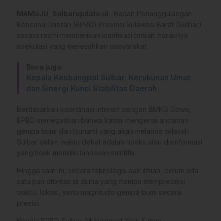
MAMUJU
,
Sulbarupdate.id
– Badan Penanggulangan
Bencana Daerah (BPBD) Provinsi Sulawesi Barat (Sulbar)
secara resmi memberikan klarifikasi terkait maraknya
spekulasi yang meresahkan masyarakat.
Baca juga:
Kepala Kesbangpol Sulbar: Kerukunan Umat
dan Sinergi Kunci Stabilitas Daerah
Berdasarkan koordinasi intensif dengan BMKG Gowa,
BPBD menegaskan bahwa kabar mengenai ancaman
gempa bumi dan tsunami yang akan melanda wilayah
Sulbar dalam waktu dekat adalah hoaks atau disinformasi
yang tidak memiliki landasan saintifik.
Hingga saat ini, secara teknologis dan ilmiah, belum ada
satu pun otoritas di dunia yang mampu memprediksi
waktu, lokasi, serta magnitudo gempa bumi secara
presisi.
Kepala BPBD Sulbar, Muhammad Yasir Fattah,