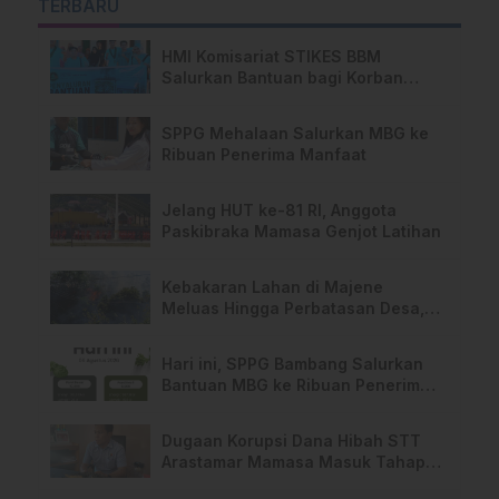
TERBARU
HMI Komisariat STIKES BBM
Salurkan Bantuan bagi Korban
Kebakaran di Limboro
SPPG Mehalaan Salurkan MBG ke
Ribuan Penerima Manfaat
Jelang HUT ke-81 RI, Anggota
Paskibraka Mamasa Genjot Latihan
Kebakaran Lahan di Majene
Meluas Hingga Perbatasan Desa,
Warga Soroti Dugaan Kelalaian
Pemilik Lahan
Hari ini, SPPG Bambang Salurkan
Bantuan MBG ke Ribuan Penerima
Manfaat
Dugaan Korupsi Dana Hibah STT
Arastamar Mamasa Masuk Tahap
Pralidik, 19 Saksi Terperiksa