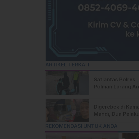
ARTIKEL TERKAIT
Satlantas Polres
Polman Larang An
Bawah Umur Paka
Sepeda Listrik ke
Digerebek di Kam
Sekolah
Mandi, Dua Pelak
Narkoba di Polma
REKOMENDASI UNTUK ANDA
Ditangkap Polisi