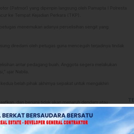
rmotor (Patmor) yang dipimpin langsung oleh Pamapta I Polresta
ncur ke Tempat Kejadian Perkara (TKP).
i, petugas menemukan adanya perselisihan sengit yang
sung diredam oleh petugas guna mencegah terjadinya tindak
selisihan antar pedagang buah. Anggota segera melakukan
,” ujar Nabila.
, kedua belah pihak akhirnya sepakat untuk mengakhiri
T
aafkan, dan berjanji tidak akan menaruh dendam atau
i Tommo Ditemukan Tewas Gantung Diri