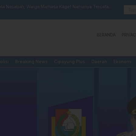
 Launching Unit Reaksi Cepat
Aktivis “W
Yang Diper
BERANDA
PRIVAC
olisi
Breaking News
Cipayung Plus
Daerah
Ekonomi