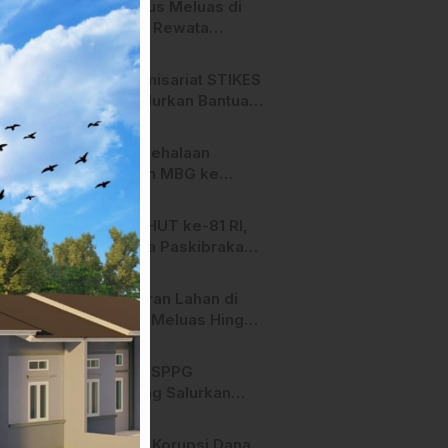
Api Terus Meluas di
Salurano
Gunung Rewata
Majene
HMI Komisariat STIKES
BBM Salurkan Bantuan
bagi Korban Kebakaran
di Limboro
SPPG Mehalaan
Salurkan MBG ke
Ribuan Penerima
Manfaat
Jelang HUT ke-81 RI,
Anggota Paskibraka
Mamasa Genjot
Latihan
Kebakaran Lahan di
Majene Meluas Hingga
Perbatasan Desa,
Warga Soroti Dugaan
Hari ini, SPPG
Kelalaian Pemilik Lahan
Bambang Salurkan
Bantuan MBG ke
Ribuan Penerima
Dugaan Korupsi Dana