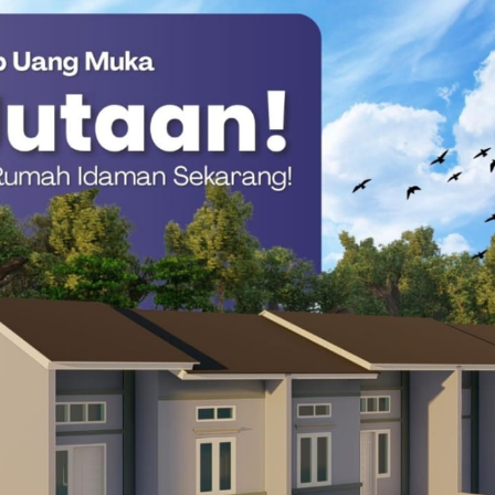
ukan penyisiran di sekitar lokasi untuk memastikan tidak ada
yang terlibat dalam keributan.
r melanjutkan patroli mobile di wilayah rawan kriminalitas
dagang di Mamuju
Polresta Mamuju