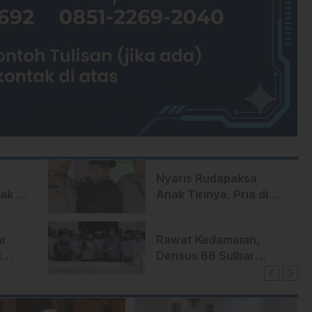
Nyaris Rudapaksa
ak di
Anak Tirinya, Pria di
i
Mamuju Ditangkap
Polisi
ar
Rawat Kedamaian,
u
Densus 88 Sulbar
n
Hadirkan Aksi Sosial di
Pepana Mambi