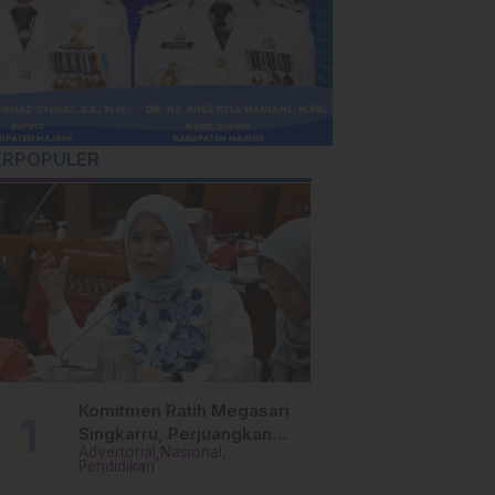
ERPOPULER
Komitmen Ratih Megasari
Singkarru, Perjuangkan
Advertorial
Nasional
Beasiswa Pendidikan Dari
Pendidikan
PAUD Hingga Perguruan