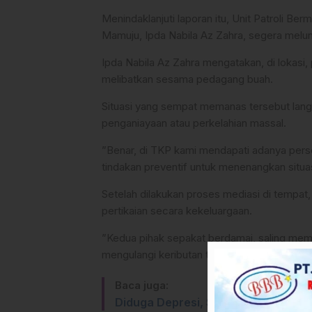
Menindaklanjuti laporan itu, Unit Patroli Be
Mamuju, Ipda Nabila Az Zahra, segera melu
​Ipda Nabila Az Zahra mengatakan, di lokas
melibatkan sesama pedagang buah.
Situasi yang sempat memanas tersebut lang
penganiayaan atau perkelahian massal.
​”Benar, di TKP kami mendapati adanya per
tindakan preventif untuk menenangkan situasi
​Setelah dilakukan proses mediasi di tempat
pertikaian secara kekeluargaan.
​”Kedua pihak sepakat berdamai, saling mem
mengulangi keributan tersebut,” tambahnya.
Baca juga:
Diduga Depresi, Seorang Wanita d