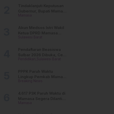
Tinggi
Tindaklanjuti Keputusan
Gubernur, Bupati Mamasa
Mamasa
Imbau Camat, Desa dan
Lurah
Akun Medsos Istri Wakil
Ketua DPRD Mamasa
Sulawesi Barat
Diduga Diretas, Andi
Aswiwin Buka Suara
Pendaftaran Beasiswa
Sulbar 2026 Dibuka, Cek
Pendidikan
Sulawesi Barat
Syarat dan Cara Daftar
Online
PPPK Paruh Waktu
Lingkup Pemkab Mamasa
Breaking News
Segera Dilantik, Ini
Jadwalnya!
4.617 P3K Paruh Waktu di
Mamasa Segera Dilantik,
Mamasa
Ini Sistem Penggajiannya!