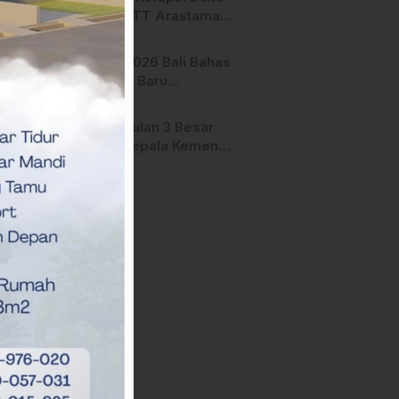
Manfaat
Hibah STT Arastamar
Mamasa Masuk Tahap
Pralidik, 19 Saksi
APMF 2026 Bali Bahas
Terperiksa
Strategi Baru
Pemasaran Digital
Pengusulan 3 Besar
Calon Kepala Kemenag
Polman Disorot
Aktivis, Riskul:”Ada
Dugaan Nepotisme “