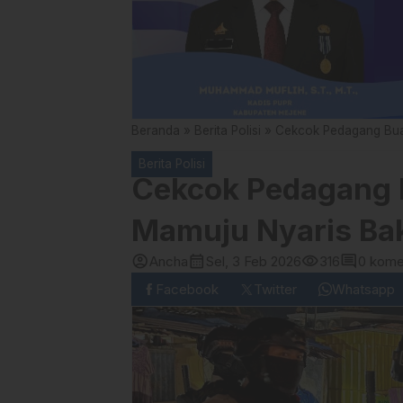
Beranda
»
Berita Polisi
»
Cekcok Pedagang Bua
Berita Polisi
Cekcok Pedagang B
Mamuju Nyaris Ba
account_circle
calendar_month
visibility
comment
Ancha
Sel, 3 Feb 2026
316
0 kome
Facebook
Twitter
Whatsapp