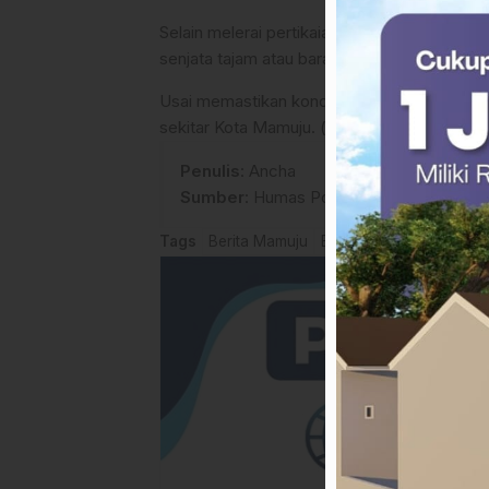
​Selain melerai pertikaian, polisi juga melak
senjata tajam atau barang berbahaya lainnya 
​Usai memastikan kondisi kondusif, tim Patmo
sekitar Kota Mamuju. (*)
Penulis
: Ancha
Sumber
:
Humas Polresta Mamuju
Tags
Berita Mamuju
Berita Polisi
Cekcok pe