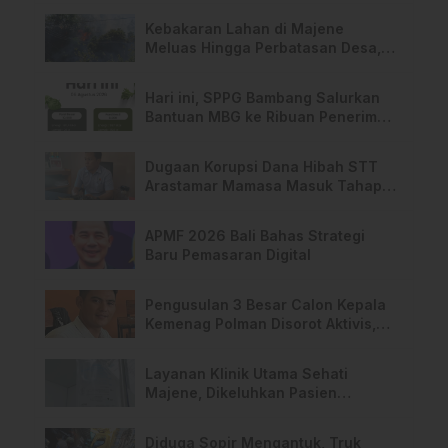
Kebakaran Lahan di Majene
Meluas Hingga Perbatasan Desa,
Warga Soroti Dugaan Kelalaian
Pemilik Lahan
Hari ini, SPPG Bambang Salurkan
Bantuan MBG ke Ribuan Penerima
Manfaat
Dugaan Korupsi Dana Hibah STT
Arastamar Mamasa Masuk Tahap
Pralidik, 19 Saksi Terperiksa
APMF 2026 Bali Bahas Strategi
Baru Pemasaran Digital
Pengusulan 3 Besar Calon Kepala
Kemenag Polman Disorot Aktivis,
Riskul:”Ada Dugaan Nepotisme “
Layanan Klinik Utama Sehati
Majene, Dikeluhkan Pasien
Pengguna BPJS Gratis
Diduga Sopir Mengantuk, Truk