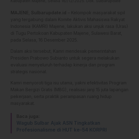
Kabupaten Majene, Selasa 16//12/2025. Dok. Sulbarupdate
MAJENE
,
Sulbarupdate.id
– Kelompok masyarakat sipil
yang tergabung dalam Komite Aktivis Mahasiswa Rakyat
Indonesia (KAMRI) Majene, lakukan aksi unjuk rasa (Uras)
di Tugu Pertokoan Kabupaten Majene, Sulawesi Barat,
pada Selasa, 16 Desember 2025.
Dalam aksi tersebut, Kamri mendesak pemerintahan
Presiden Prabowo Subianto untuk segera melakukan
evaluasi menyeluruh terhadap kinerja dan program
strategis nasional.
Kamri menyoroti tiga isu utama, yakni efektivitas Program
Makan Bergizi Gratis (MBG), realisasi janji 15 juta lapangan
pekerjaan, serta praktik perampasan ruang hidup
masyarakat.
Baca juga:
Wagub Sulbar Ajak ASN Tingkatkan
Profesionalisme di HUT ke-54 KORPRI