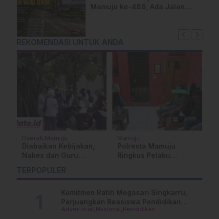
Mamuju ke-486, Ada Jalan
yang Dipeluk Warga Sendiri
REKOMENDASI UNTUK ANDA
Daerah
Mamuju
Mamuju
M
Diabaikan Kebijakan,
Polresta Mamuju
W
n
Nakes dan Guru
Ringkus Pelaku
P
18
Honorer Menginap di
Penikaman Saat Pesta
M
TERPOPULER
Kantor Bupati Mamuju
Miras di Kalukku
N
Komitmen Ratih Megasari Singkarru,
Perjuangkan Beasiswa Pendidikan
Advertorial
Nasional
Pendidikan
Dari PAUD Hingga Perguruan Tinggi