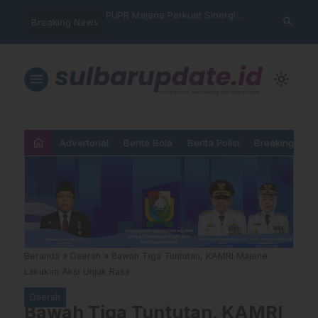
: Jalan Pengorbanan,
PUPR Majene Perkuat Sinergi
PSG Pertahan
search
Breaking News
an dan Kemanusiaan
Lintas Lembaga, Kadis Muflih
Taklukkan Ar
Hadiri Sertijab Ketua Pengadilan
Liga Champi
Agama
menu
light_mode
home
Advertorial
Berita Bola
Berita Polisi
Breaking New
Beranda
»
Daerah
»
Bawah Tiga Tuntutan, KAMRI Majene
Lakukan Aksi Unjuk Rasa
Daerah
Bawah Tiga Tuntutan, KAMRI