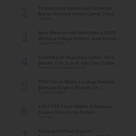
Tindaklanjuti Keputusan Gubernur,
Bupati Mamasa Imbau Camat, Desa
Mamasa
dan Lurah
Akun Medsos Istri Wakil Ketua DPRD
Mamasa Diduga Diretas, Andi Aswiwin
Sulawesi Barat
Buka Suara
Pendaftaran Beasiswa Sulbar 2026
Dibuka, Cek Syarat dan Cara Daftar
Pendidikan
Sulawesi Barat
Online
PPPK Paruh Waktu Lingkup Pemkab
Mamasa Segera Dilantik, Ini
Breaking News
Jadwalnya!
4.617 P3K Paruh Waktu di Mamasa
Segera Dilantik, Ini Sistem
Mamasa
Penggajiannya!
Keluarga Korban Dugaan