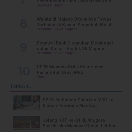
Pemerkosaan Oleh Oknum PNS Desak
Sulawesi Barat
Transparansi Kejari Mamasa
Wanita di Majene Ditemukan Tewas
Terbakar di Kamar, Penyebab Masih
Breaking News
Majene
Misterius
Pegawai Bank Ditemukan Meninggal
dalam Kamar Pondok 3R Majene,
Breaking News
Majene
Polisi Lakukan Penyelidikan
DPRD Mamasa Kritik Keseriusan
Pemerintah Urusi MBG
Mamasa
TERBARU
SPPG Mehalaan Salurkan MBG ke
Ribuan Penerima Manfaat
Jelang HUT ke-81 RI, Anggota
Paskibraka Mamasa Genjot Latihan