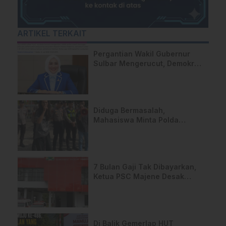
ARTIKEL TERKAIT
Pergantian Wakil Gubernur
Sulbar Mengerucut, Demokrat
Kantongi SK DPP untuk
Samsul Samad
Diduga Bermasalah,
Mahasiswa Minta Polda
Sulbar Usut Proyek Jalan
Uhailanu–Ralleanak Rp6,3
Miliar
7 Bulan Gaji Tak Dibayarkan,
Ketua PSC Majene Desak
Kejelasan Hak Anggota
Di Balik Gemerlap HUT