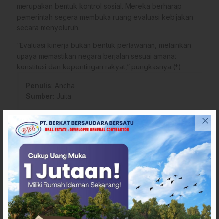
merupakan bentuk kontrol sosial. Mereka berharap
pemerintah segera membuka ruang evaluasi kebijakan
secara menyeluruh.
“Evaluasi kinerja bukan bentuk perlawanan, melainkan
upaya memastikan negara berjalan sesuai amanat
konstitusi dan kepentingan rakyat,” pungkasnya.(*)
Penulis
: Ancha
Sumber
:
Juita
Tags
Berita Demo Majene
Kabupaten Majene
KAMRI
Unjuk rasa di Majene