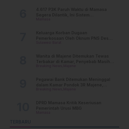
4.617 P3K Paruh Waktu di Mamasa
Segera Dilantik, Ini Sistem
Mamasa
Penggajiannya!
Keluarga Korban Dugaan
Pemerkosaan Oleh Oknum PNS Desak
Sulawesi Barat
Transparansi Kejari Mamasa
Wanita di Majene Ditemukan Tewas
Terbakar di Kamar, Penyebab Masih
Breaking News
Majene
Misterius
Pegawai Bank Ditemukan Meninggal
dalam Kamar Pondok 3R Majene,
Breaking News
Majene
Polisi Lakukan Penyelidikan
DPRD Mamasa Kritik Keseriusan
Pemerintah Urusi MBG
Mamasa
TERBARU