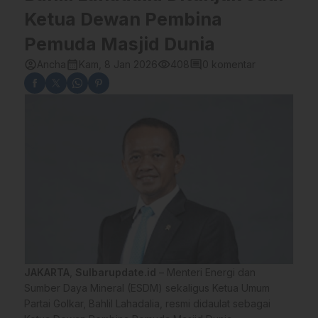
Ketua Dewan Pembina
Pemuda Masjid Dunia
account_circle
calendar_month
visibility
comment
Ancha
Kam, 8 Jan 2026
408
0 komentar
JAKARTA
,
Sulbarupdate.id
– Menteri Energi dan
Sumber Daya Mineral (ESDM) sekaligus Ketua Umum
Partai Golkar, Bahlil Lahadalia, resmi didaulat sebagai