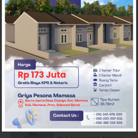
ARTIKEL TERKAIT
APMF 2026 Bali Bahas
Strategi Baru Pemasaran
Digital
Tantang Platform Digital dan
AI, Dewan Pers Matangkan
Usulan RUU Hak Cipta