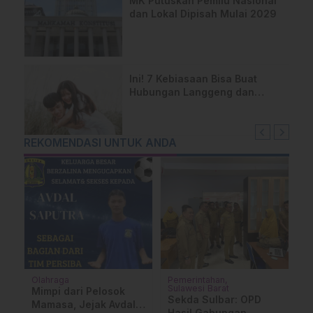
MK Putuskan Pemilu Nasional
dan Lokal Dipisah Mulai 2029
Ini! 7 Kebiasaan Bisa Buat
Hubungan Langgeng dan
Tetap Rukun
REKOMENDASI UNTUK ANDA
Olahraga
Pemerintahan
B
Sulawesi Barat
Mimpi dari Pelosok
R
Sekda Sulbar: OPD
Mamasa, Jejak Avdal
P
Hasil Gabungan