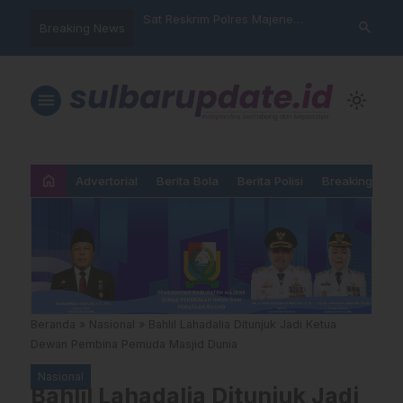
nyalahgunaan Data
Sat Reskrim Polres Majene
Aktivis “War
search
Breaking News
…
 Warga Mamasa Kaget
Launching Unit Reaksi Cepat
Mamasa: “KU
ercatat Menunggak di
Nama, Atura
Dipermainka
menu
light_mode
home
Advertorial
Berita Bola
Berita Polisi
Breaking New
Beranda
»
Nasional
»
Bahlil Lahadalia Ditunjuk Jadi Ketua
Dewan Pembina Pemuda Masjid Dunia
Nasional
Bahlil Lahadalia Ditunjuk Jadi