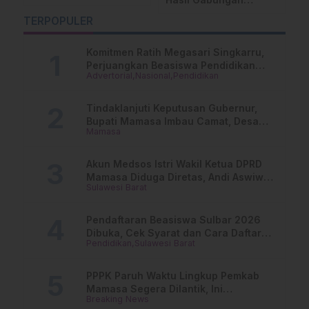
Saputra Menuju
T
Jangan Berjalan
Panggung Asia
M
TERPOPULER
Sendiri-sendiri dan
W
Buanglah Ego
Komitmen Ratih Megasari Singkarru,
Perjuangkan Beasiswa Pendidikan
Advertorial
Nasional
Pendidikan
Dari PAUD Hingga Perguruan Tinggi
Tindaklanjuti Keputusan Gubernur,
Bupati Mamasa Imbau Camat, Desa
Mamasa
dan Lurah
Akun Medsos Istri Wakil Ketua DPRD
Mamasa Diduga Diretas, Andi Aswiwin
Sulawesi Barat
Buka Suara
Pendaftaran Beasiswa Sulbar 2026
Dibuka, Cek Syarat dan Cara Daftar
Pendidikan
Sulawesi Barat
Online
PPPK Paruh Waktu Lingkup Pemkab
Mamasa Segera Dilantik, Ini
Breaking News
Jadwalnya!