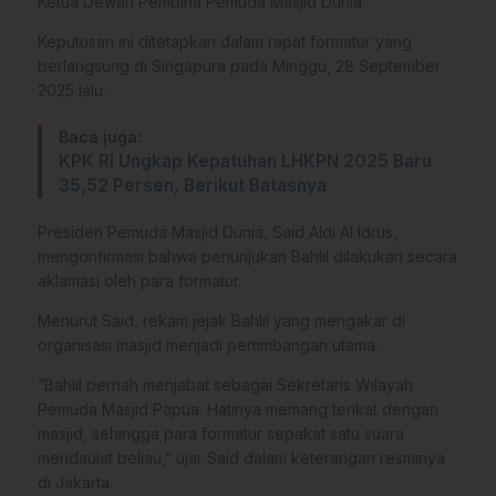
Ketua Dewan Pembina Pemuda Masjid Dunia.
Keputusan ini ditetapkan dalam rapat formatur yang
berlangsung di Singapura pada Minggu, 28 September
2025 lalu.
Baca juga:
KPK RI Ungkap Kepatuhan LHKPN 2025 Baru
35,52 Persen, Berikut Batasnya
Presiden Pemuda Masjid Dunia, Said Aldi Al Idrus,
mengonfirmasi bahwa penunjukan Bahlil dilakukan secara
aklamasi oleh para formatur.
Menurut Said, rekam jejak Bahlil yang mengakar di
organisasi masjid menjadi pertimbangan utama.
“Bahlil pernah menjabat sebagai Sekretaris Wilayah
Pemuda Masjid Papua. Hatinya memang terikat dengan
masjid, sehingga para formatur sepakat satu suara
mendaulat beliau,” ujar Said dalam keterangan resminya
di Jakarta.