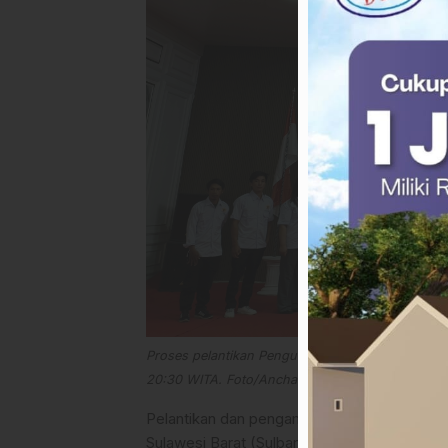
Proses pelantikan Pengurus KADIN Kabupaten Ma
20:30 WITA. Foto/Ancha
Pelantikan dan pengambilan sumpah jabatan 
Sulawesi Barat (Sulbar), H. Taslim Tammauni