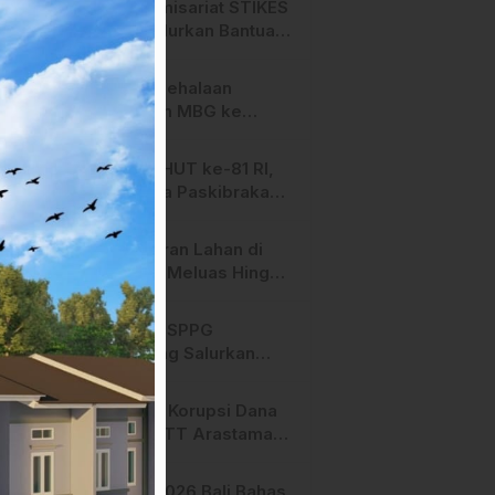
HMI Komisariat STIKES
BBM Salurkan Bantuan
bagi Korban Kebakaran
di Limboro
SPPG Mehalaan
Salurkan MBG ke
Ribuan Penerima
Manfaat
Jelang HUT ke-81 RI,
Anggota Paskibraka
Mamasa Genjot
Latihan
Kebakaran Lahan di
Majene Meluas Hingga
Perbatasan Desa,
Warga Soroti Dugaan
Hari ini, SPPG
Kelalaian Pemilik Lahan
Bambang Salurkan
Bantuan MBG ke
Ribuan Penerima
Dugaan Korupsi Dana
Manfaat
Hibah STT Arastamar
Mamasa Masuk Tahap
Pralidik, 19 Saksi
APMF 2026 Bali Bahas