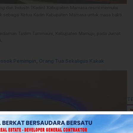
g dan Industri (Kadin) Kabupaten Mamasa resmi memulai
ntik sebagai Ketua Kadin Kabupaten Mamasa untuk masa bakti
i Kediaman Taslim Tammauni, Kabupaten Mamuju, pada Jumat
A.
Sosok Pemimpin, Orang Tua Sekaligus Kakak
T