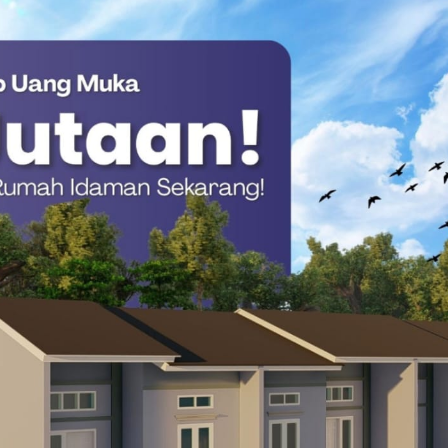
masa di Mamuju, Sulawesi Barat, Jumat (15/5/2026) sekura pukul
ini dipimpin langsung oleh Ketua Umum Kadin Provinsi
.