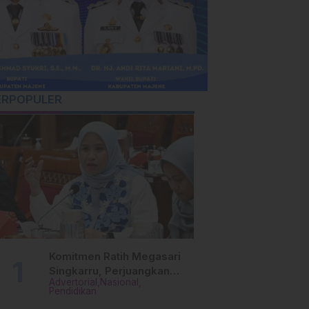
ERPOPULER
Komitmen Ratih Megasari
Singkarru, Perjuangkan
Advertorial
Nasional
Beasiswa Pendidikan Dari
Pendidikan
PAUD Hingga Perguruan