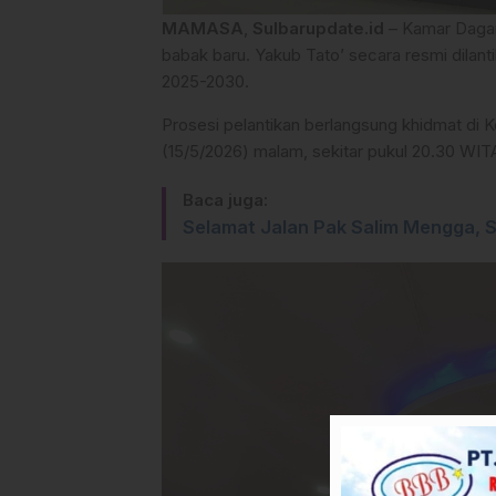
MAMASA
,
Sulbarupdate.id
– Kamar Dagan
babak baru. Yakub Tato’ secara resmi dila
2025-2030.
Prosesi pelantikan berlangsung khidmat d
(15/5/2026) malam, sekitar pukul 20.30 WIT
Baca juga:
Selamat Jalan Pak Salim Mengga, 