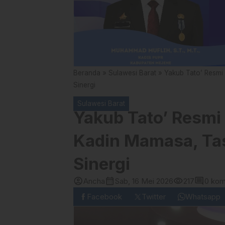
Beranda
»
Sulawesi Barat
»
Yakub Tato’ Resmi
Sinergi
Sulawesi Barat
Yakub Tato’ Resmi 
Kadin Mamasa, Ta
Sinergi
account_circle
calendar_month
visibility
comment
Ancha
Sab, 16 Mei 2026
217
0 kom
Facebook
Twitter
Whatsapp