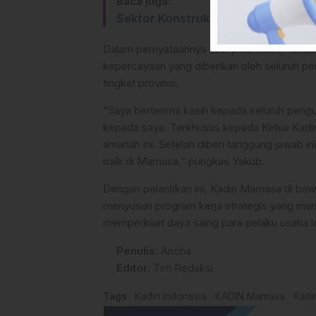
Baca juga:
Sektor Konstruksi Sulbar Tumbuh P
Dalam pernyataannya usai pelantikan, Yaku
kepercayaan yang diberikan oleh seluruh p
tingkat provinsi.
“Saya berterima kasih kepada seluruh peng
kepada saya. Terkhusus kepada Ketua Kadin
amanah ini. Setelah diberi tanggung jawab 
baik di Mamasa,” pungkas Yakub.
Dengan pelantikan ini, Kadin Mamasa di ba
menyusun program kerja strategis yang m
memperkuat daya saing para pelaku usaha lo
Penulis
: Ancha
Editor
: Tim Redaksi
Tags
Kadin Indonesia
KADIN Mamasa
Kadi