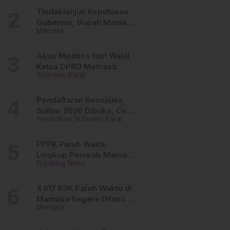
Tinggi
Tindaklanjuti Keputusan
Gubernur, Bupati Mamasa
Mamasa
Imbau Camat, Desa dan
Lurah
Akun Medsos Istri Wakil
Ketua DPRD Mamasa
Sulawesi Barat
Diduga Diretas, Andi
Aswiwin Buka Suara
Pendaftaran Beasiswa
Sulbar 2026 Dibuka, Cek
Pendidikan
Sulawesi Barat
Syarat dan Cara Daftar
Online
PPPK Paruh Waktu
Lingkup Pemkab Mamasa
Breaking News
Segera Dilantik, Ini
Jadwalnya!
4.617 P3K Paruh Waktu di
Mamasa Segera Dilantik,
Mamasa
Ini Sistem Penggajiannya!