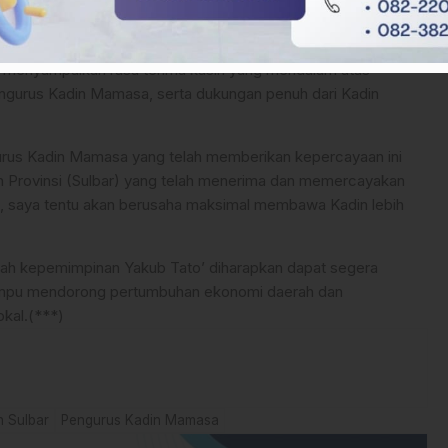
rogresif, Lampaui Capaian Nasional di 2025
b menyampaikan rasa terima kasih yang mendalam atas
engurus Kadin Mamasa, serta dukungan penuh dari Kadin
urus Kadin Mamasa yang telah memberikan kepercayaan ini
 Provinsi (Sulbar) yang telah menerima dan memercayakan
ini, saya tentu akan berusaha maksimal membawa Kadin lebih
wah kepemimpinan Yakub Tato’ diharapkan dapat segera
ampu mendorong pertumbuhan ekonomi daerah dan
kal.(***)
n Sulbar
Pengurus Kadin Mamasa