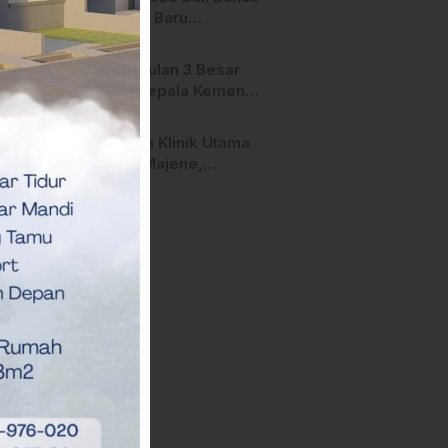
Terperiksa
Strategi Baru
Pemasaran Digital
Pengusulan 3 Besar
Calon Kepala Kemenag
Polman Disorot
Aktivis, Riskul:”Ada
Layanan Klinik Utama
Dugaan Nepotisme “
Sehati Majene,
Dikeluhkan Pasien
Pengguna BPJS Gratis