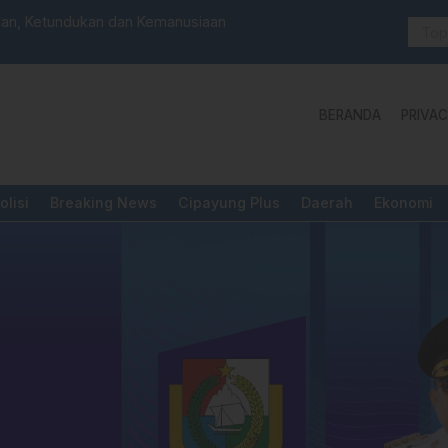
anan, Ketundukan dan Kemanusiaan
PUPR Majene
Pengadila
BERANDA
PRIVAC
olisi
Breaking News
Cipayung Plus
Daerah
Ekonomi