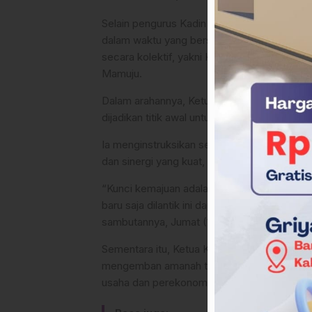
Selain pengurus Kadin Mamasa, momen ini ju
dalam waktu yang bersamaan, H. Taslim Tamm
secara kolektif, yakni Kadin Polewali Mand
Mamuju.
Dalam arahannya, Ketua Kadin Sulbar, H. T
dijadikan titik awal untuk membawa organisa
Ia menginstruksikan seluruh pengurus di ti
dan sinergi yang kuat, baik internal maupun
“Kunci kemajuan adalah kolaborasi dan ker
baru saja dilantik ini dapat membawa Kadin 
sambutannya, Jumat (15/5) malam.
Sementara itu, Ketua Kadin Mamasa yang bar
mengemban amanah tersebut. Ia berkomitme
usaha dan perekonomian di Kabupaten Mam