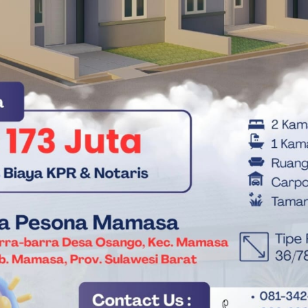
ga menjadi agenda strategis bagi Kadin Sulbar. Pasalnya,
auni juga melantik tiga ketua Kadin kabupaten lainnya
ar (Polman), Kadin Mamuju Tengah (Mateng), dan Kadin
aslim Tammauni, menegaskan agar momentum pelantikan ini
si bergerak lebih maju.
ngkat kabupaten untuk terus membangun komunikasi, kolaborasi,
 dengan pemerintah daerah.
ja sama yang baik. Saya berharap pengurus kabupaten yang
jauh lebih baik ke depan,” ujar Taslim Tammauni dalam
u dilantik, Yakub Tato’, menyatakan kesiapannya untuk
n untuk merangkul semua pihak demi memajukan iklim dunia
asa.