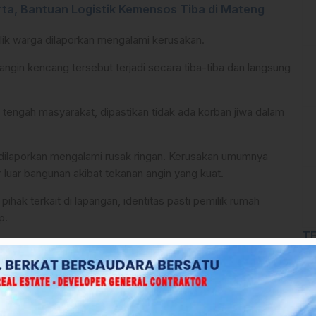
rta, Bantuan Logistik Kemensos Tiba di Mateng
ilik warga dilaporkan mengalami kerusakan.
angin kencang tersebut terjadi secara tiba-tiba dan langsung
tengah masyarakat, dipastikan tidak ada korban jiwa dalam
ut dilaporkan mengalami rusak ringan. Kerusakan umumnya
r luar bangunan akibat tekanan angin yang kuat.
ihak terkait di lapangan, identitas pasti pemilik rumah
p.
T
olres Mamuju Tengah Intensifkan Patroli
at diharapkan segera melakukan asesmen lanjutan untuk
 terdampak.