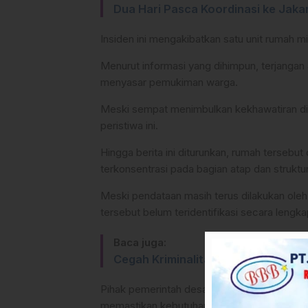
Dua Hari Pasca Koordinasi ke Jaka
Insiden ini mengakibatkan satu unit rumah m
Menurut informasi yang dihimpun, terjangan 
menyasar pemukiman warga.
Meski sempat menimbulkan kekhawatiran di 
peristiwa ini.
Hingga berita ini diturunkan, rumah terseb
terkonsentrasi pada bagian atap dan struktu
Meski pendataan masih terus dilakukan oleh p
tersebut belum teridentifikasi secara lengka
Baca juga:
Cegah Kriminalitas, Sat Samapta P
Pihak pemerintah desa maupun BPBD setemp
memastikan kebutuhan bantuan bagi korban