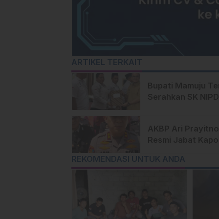
ARTIKEL TERKAIT
Bupati Mamuju T
Serahkan SK NIPD
Perangkat Desa
AKBP Ari Prayitno
Resmi Jabat Kapo
Mamuju Tengah,
REKOMENDASI UNTUK ANDA
Komitmen Lanjutk
Program Positif