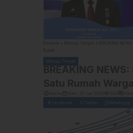
Beranda
»
Mamuju Tengah
»
BREAKING NEWS: 
Rusak
Mamuju Tengah
BREAKING NEWS: D
Satu Rumah Warga
account_circle
calendar_month
visibility
comment
Ancha
Kam, 22 Jan 2026
324
0 ko
Facebook
Twitter
Whatsapp