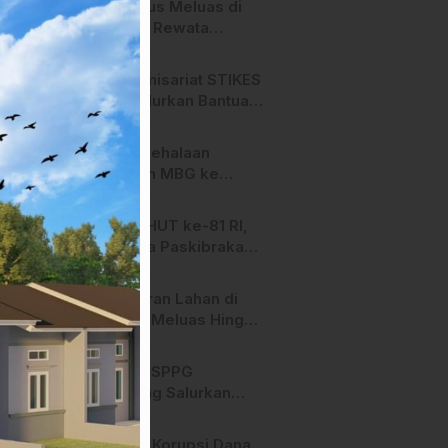
Api Terus Meluas di
Salurano Resmi
Gunung Rewata
Bergulir
Majene
HMI Komisariat STIKES
BBM Salurkan Bantuan
bagi Korban Kebakaran
di Limboro
SPPG Mehalaan
Salurkan MBG ke
Ribuan Penerima
Manfaat
Jelang HUT ke-81 RI,
Anggota Paskibraka
Mamasa Genjot
Latihan
Kebakaran Lahan di
Majene Meluas Hingga
Perbatasan Desa,
Warga Soroti Dugaan
Hari ini, SPPG
Kelalaian Pemilik Lahan
Bambang Salurkan
Bantuan MBG ke
Ribuan Penerima
Dugaan Korupsi Dana