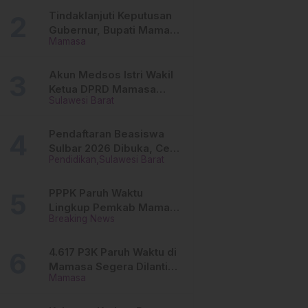
Tinggi
Tindaklanjuti Keputusan
Gubernur, Bupati Mamasa
Mamasa
Imbau Camat, Desa dan
Lurah
Akun Medsos Istri Wakil
Ketua DPRD Mamasa
Sulawesi Barat
Diduga Diretas, Andi
Aswiwin Buka Suara
Pendaftaran Beasiswa
Sulbar 2026 Dibuka, Cek
Pendidikan
Sulawesi Barat
Syarat dan Cara Daftar
Online
PPPK Paruh Waktu
Lingkup Pemkab Mamasa
Breaking News
Segera Dilantik, Ini
Jadwalnya!
4.617 P3K Paruh Waktu di
Mamasa Segera Dilantik,
Mamasa
Ini Sistem Penggajiannya!