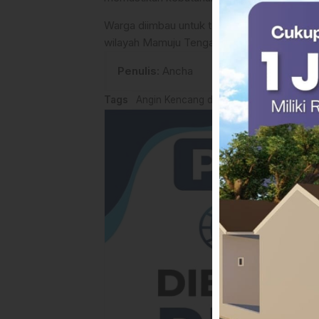
Warga diimbau untuk tetap waspada terhada
wilayah Mamuju Tengah dalam beberapa har
Penulis
: Ancha
Tags
Angin Kencang di Mateng
Berita Mamu