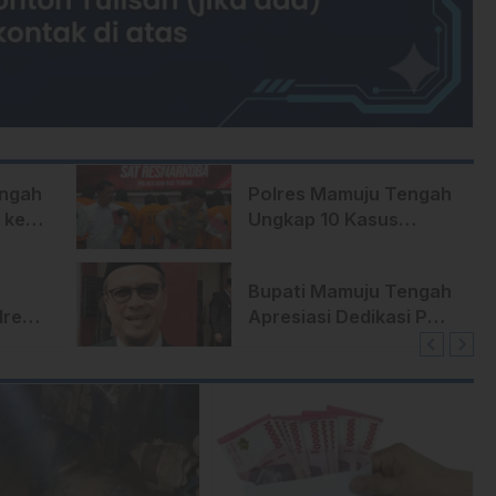
engah
Polres Mamuju Tengah
 ke
Ungkap 10 Kasus
Narkoba Dalam 3
Bulan
Bupati Mamuju Tengah
lres
Apresiasi Dedikasi Polri
di Bumi Lalla’
an
Tassisara’