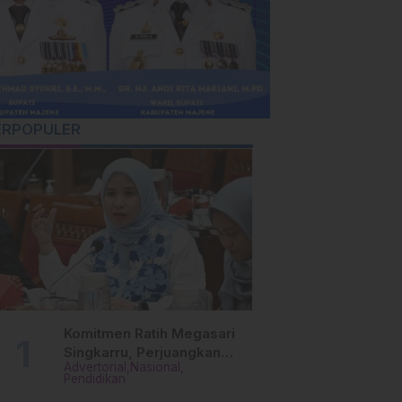
ERPOPULER
Komitmen Ratih Megasari
Singkarru, Perjuangkan
Advertorial
Nasional
Beasiswa Pendidikan Dari
Pendidikan
PAUD Hingga Perguruan