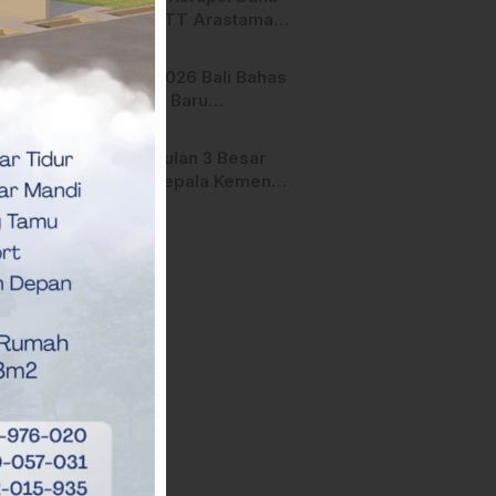
Manfaat
Hibah STT Arastamar
Mamasa Masuk Tahap
Pralidik, 19 Saksi
APMF 2026 Bali Bahas
Terperiksa
Strategi Baru
Pemasaran Digital
Pengusulan 3 Besar
Calon Kepala Kemenag
Polman Disorot
Aktivis, Riskul:”Ada
Dugaan Nepotisme “