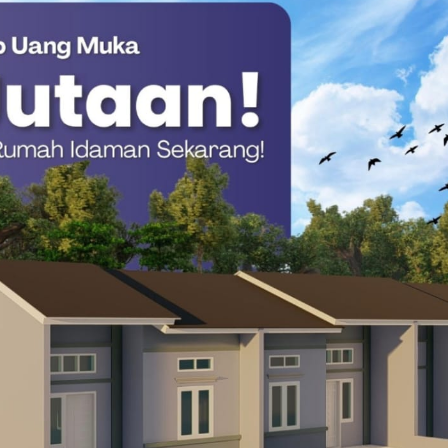
p potensi cuaca ekstrem yang masih mungkin terjadi di
i ke depan.(*)
ju tengah
Berita Sulawesi Barat
Cuaca Buruk