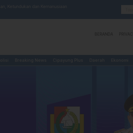
anan, Ketundukan dan Kemanusiaan
PUPR Majene
Pengadila
BERANDA
PRIVAC
olisi
Breaking News
Cipayung Plus
Daerah
Ekonomi