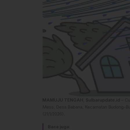
MAMUJU TENGAH
,
Sulbarupdate.id
– Cu
Mess, Desa Babana, Kecamatan Budong-Bu
(21/1/2026).
Baca juga: