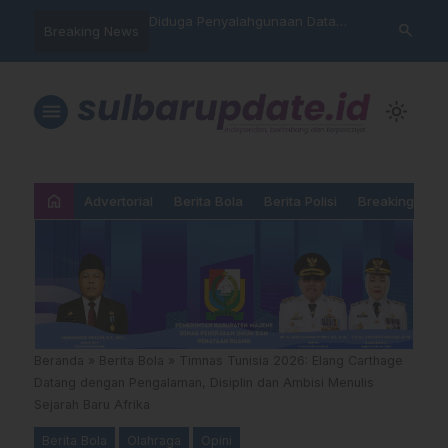
hankan Takhta Eropa,
Diduga Penyalahgunaan Data
Sat Reskrim 
search
Breaking News
 Arsenal Dalam Final
Nasabah, Warga Mamasa Kaget
Launching Un
pions 2026
Namanya Tercatat Menunggak di
PNM
menu
light_mode
home
Advertorial
Berita Bola
Berita Polisi
Breaking New
Beranda
»
Berita Bola
»
Timnas Tunisia 2026: Elang Carthage
Datang dengan Pengalaman, Disiplin dan Ambisi Menulis
Sejarah Baru Afrika
Berita Bola
Olahraga
Opini