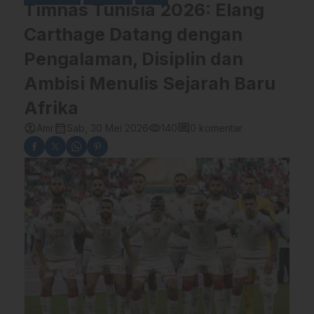
Timnas Tunisia 2026: Elang
Carthage Datang dengan
Pengalaman, Disiplin dan
Ambisi Menulis Sejarah Baru
Afrika
account_circle
calendar_month
visibility
comment
Amr
Sab, 30 Mei 2026
140
0 komentar