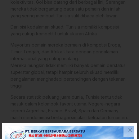
kolektivitas, Gol bisa datang dari berbagai lini, Serangan
mereka tidak bergantung pada satu pemain dan inilah
yang sering membuat Tunisia sulit dibaca oleh lawan.
Dari sisi kedalaman skuad, Tunisia memiliki komposisi
yang cukup kompetitif untuk ukuran Afrika.
Mayoritas pemain mereka bermain di kompetisi Eropa,
Timur Tengah, dan Afrika Utara dengan pengalaman
internasional yang cukup matang.
Mereka mungkin tidak memiliki banyak pemain berstatus
superstar global, tetapi hampir seluruh skuad memiliki
pengalaman menghadapi pertandingan dengan tekanan
tinggi.
Secara statistik peluang juara dunia, Tunisia tentu tidak
masuk dalam kelompok favorit utama. Negara-negara
seperti Argentina, France, Brazil, Spain dan Germany
masih mendominasi berbagai simulasi kekuatan turnamen.
Namun Tunisia tetap dipandang sebagai salah satu tim
Afrika yang berpotensi menciptakan kejutan.