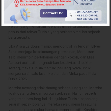
baik daripada ekspektasi awal.
Kini Elang Carthage memasuki Piala Dunia 2026 dengan
fondasi yang jelas, Pertahanan yang disiplin, Lini tengah
yang pekerja keras, Pemain-pemain berpengalaman,
Pelatih yang memahami identitas tim serta dukungan
penuh dari rakyat Tunisia yang berharap melihat sejarah
baru tercipta.
Jika Aïssa Laïdouni mampu mengontrol lini tengah, Ellyes
Skhiri menjaga keseimbangan permainan, Montassar
Talbi memimpin pertahanan dengan kokoh, dan Elias
Achouri berhasil menghadirkan kreativitas di sektor
serang, maka Tunisia memiliki peluang nyata untuk
menjadi salah satu kisah kejutan dari Afrika pada Piala
Dunia 2026.
Mereka memang tidak datang sebagai unggulan, Mereka
tidak datang dengan sorotan terbesar, Namun seperti
yang telah berulang kali ditunjukkan Tunisia sepanjang
sejarah sepak bolanya, mereka selalu memiliki satu hal
yang tidak bisa diukur hanya dengan statistik, Karakter