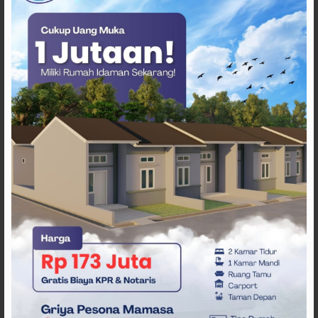
Baca juga:
Mahfud MD Khawatir Mekanisme Restorative
Justice jadi Bahan Jual Beli Perkara dalam
Penerapan KUHP dan KUHAP Baru
Target realistis mereka adalah lolos dari fase grup dan
menembus babak gugur dengan format baru Piala Dunia
yang melibatkan 48 tim, peluang tersebut menjadi jauh
lebih terbuka dibanding edisi-edisi sebelumnya yang
membuat Tunisia berbahaya adalah pengalaman mereka.
Mereka memahami atmosfer Piala Dunia, Mereka
memahami tekanan pertandingan besar dan mereka
memiliki budaya sepak bola yang sangat kuat.
Komunitas sepak bola Afrika juga melihat Tunisia sebagai
salah satu tim yang paling siap secara mental untuk
menghadapi kompetisi panjang. Banyak pengamat
menilai bahwa meskipun tidak selalu memiliki pemain
paling terkenal, Tunisia hampir selalu mampu tampil lebih