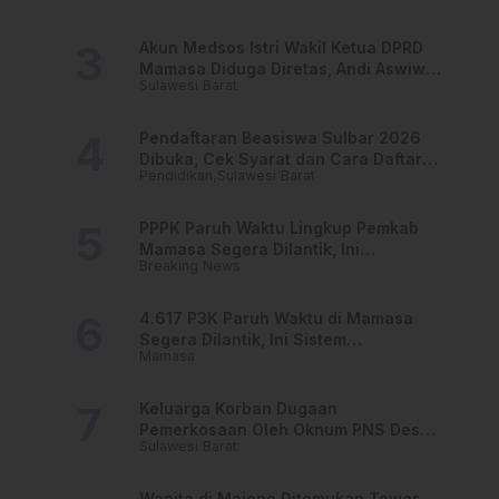
Akun Medsos Istri Wakil Ketua DPRD
Mamasa Diduga Diretas, Andi Aswiwin
Sulawesi Barat
Buka Suara
Pendaftaran Beasiswa Sulbar 2026
Dibuka, Cek Syarat dan Cara Daftar
Pendidikan
Sulawesi Barat
Online
PPPK Paruh Waktu Lingkup Pemkab
Mamasa Segera Dilantik, Ini
Breaking News
Jadwalnya!
4.617 P3K Paruh Waktu di Mamasa
Segera Dilantik, Ini Sistem
Mamasa
Penggajiannya!
Keluarga Korban Dugaan
Pemerkosaan Oleh Oknum PNS Desak
Sulawesi Barat
Transparansi Kejari Mamasa
Wanita di Majene Ditemukan Tewas