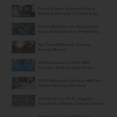
PPPK Hingga 2028
Polres Polman Amankan Pria di
Matakali Bersama 31 Paket Sabu
Pemda Mamasa dan Masyarakat
Capai Kesepahaman, Pengaktifan
TPA Salurano
Api Terus Meluas di Gunung
Rewata Majene
HMI Komisariat STIKES BBM
Salurkan Bantuan bagi Korban
Kebakaran di Limboro
SPPG Mehalaan Salurkan MBG ke
Ribuan Penerima Manfaat
Jelang HUT ke-81 RI, Anggota
Paskibraka Mamasa Genjot Latihan
Kebakaran Lahan di Majene