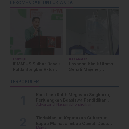
REKOMENDASI UNTUK ANDA
Mamuju
Kesehatan
M
u
IPMAPUS Sulbar Desak
Layanan Klinik Utama
I
Polda Bongkar Aktor
Sehati Majene,
S
Mafia Migas
Dikeluhkan Pasien
P
Pengguna BPJS Gratis
M
TERPOPULER
Komitmen Ratih Megasari Singkarru,
Perjuangkan Beasiswa Pendidikan
Advertorial
Nasional
Pendidikan
Dari PAUD Hingga Perguruan Tinggi
Tindaklanjuti Keputusan Gubernur,
Bupati Mamasa Imbau Camat, Desa
Mamasa
dan Lurah