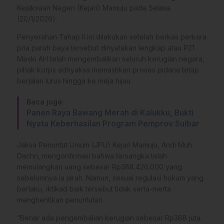
Kejaksaan Negeri (Kejari) Mamuju pada Selasa
(20/1/2026).
Penyerahan Tahap II ini dilakukan setelah berkas perkara
pria paruh baya tersebut dinyatakan lengkap atau P21.
Meski AH telah mengembalikan seluruh kerugian negara,
pihak korps adhyaksa memastikan proses pidana tetap
berjalan lurus hingga ke meja hijau.
Baca juga:
Panen Raya Bawang Merah di Kalukku, Bukti
Nyata Keberhasilan Program Pemprov Sulbar
Jaksa Penuntut Umum (JPU) Kejari Mamuju, Andi Muh
Dachri, mengonfirmasi bahwa tersangka telah
memulangkan uang sebesar Rp388.426.000 yang
sebelumnya ia jarah. Namun, sesuai regulasi hukum yang
berlaku, iktikad baik tersebut tidak serta-merta
menghentikan penuntutan.
“Benar ada pengembalian kerugian sebesar Rp388 juta.