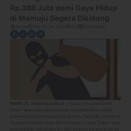
Rp.388 Juta demi Gaya Hidup
di Mamuju Segera Disidang
account_circle
calendar_month
visibility
comment
Ancha
Rab, 21 Jan 2026
292
0 komentar
MAMUJU
,
Sulbarupdate.id
– Kasus pencurian Dana
Desa Tapandullu yang sempat menghebohkan publik
Sulawesi Barat memasuki babak baru. Penyidik Direktorat
Reserse Kriminal Umum (Ditreskrimum) Polda Sulbar resmi
melimpahkan tersangka AH (42) beserta barang bukti ke