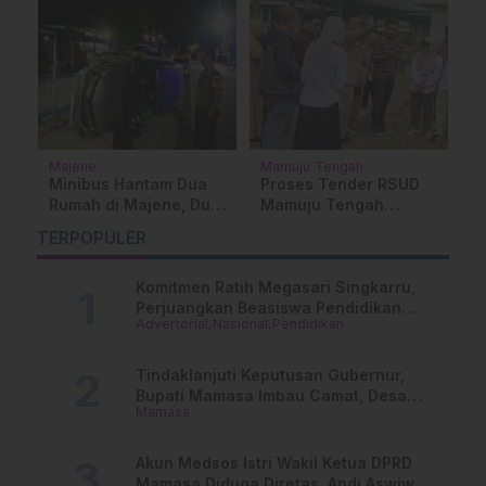
Mamuju Tengah
Pendidikan
M
Wabup Mateng Askary
Oknum Kepala SDN
P
Anwar Dorong
002 Aralle Diduga
A
Pembangunan Desa di
Mutasi Guru Secara
P
…
TERPOPULER
Topoyo
Sepihak, Korban: Saya
B
Dirugikan
Komitmen Ratih Megasari Singkarru,
Perjuangkan Beasiswa Pendidikan
Advertorial
Nasional
Pendidikan
Dari PAUD Hingga Perguruan Tinggi
Tindaklanjuti Keputusan Gubernur,
Bupati Mamasa Imbau Camat, Desa
Mamasa
dan Lurah
Akun Medsos Istri Wakil Ketua DPRD
Mamasa Diduga Diretas, Andi Aswiwin