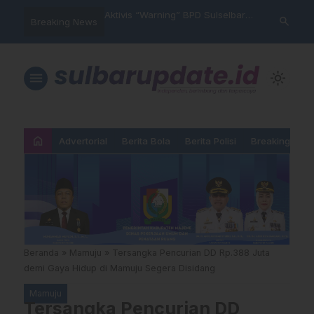
arning” BPD Sulselbar
Idul Adha: Jalan Pengorbanan,
PUPR Majene 
search
Breaking News
…
KUR; Modus Pinjam
Ketundukan dan Kemanusiaan
Lintas Lemba
ran Main Yang
Hadiri Sertij
kan”
Agama
menu
light_mode
home
Advertorial
Berita Bola
Berita Polisi
Breaking New
Beranda
»
Mamuju
»
Tersangka Pencurian DD Rp.388 Juta
demi Gaya Hidup di Mamuju Segera Disidang
Mamuju
Tersangka Pencurian DD