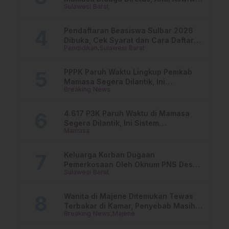
Sulawesi Barat
Buka Suara
Pendaftaran Beasiswa Sulbar 2026
Dibuka, Cek Syarat dan Cara Daftar
Pendidikan
Sulawesi Barat
Online
PPPK Paruh Waktu Lingkup Pemkab
Mamasa Segera Dilantik, Ini
Breaking News
Jadwalnya!
4.617 P3K Paruh Waktu di Mamasa
Segera Dilantik, Ini Sistem
Mamasa
Penggajiannya!
Keluarga Korban Dugaan
Pemerkosaan Oleh Oknum PNS Desak
Sulawesi Barat
Transparansi Kejari Mamasa
Wanita di Majene Ditemukan Tewas
Terbakar di Kamar, Penyebab Masih
Breaking News
Majene
Misterius