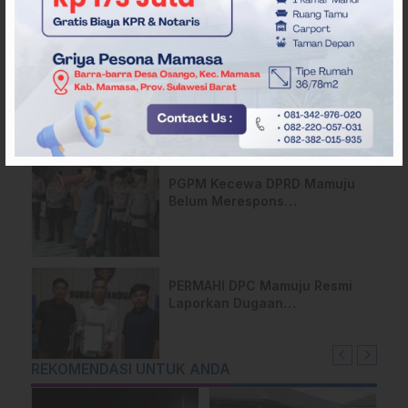
Ditangkap Polisi
Di Balik Gemerlap HUT
Mamuju ke-486, Ada Jalan
yang Dipeluk Warga Sendiri
PGPM Kecewa DPRD Mamuju
Belum Merespons
Permohonan RDP, Siap Turun
ke Jalan
PERMAHI DPC Mamuju Resmi
Laporkan Dugaan
Pelanggaran Kode Etik
Kapolres Pasangkayu ke Divisi
Propam Polri
REKOMENDASI UNTUK ANDA