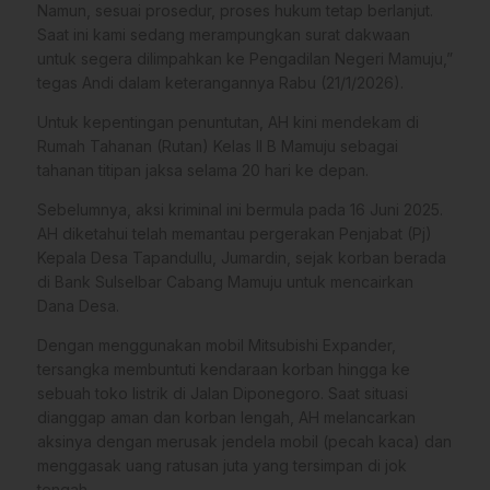
Namun, sesuai prosedur, proses hukum tetap berlanjut.
Saat ini kami sedang merampungkan surat dakwaan
untuk segera dilimpahkan ke Pengadilan Negeri Mamuju,”
tegas Andi dalam keterangannya Rabu (21/1/2026).
Untuk kepentingan penuntutan, AH kini mendekam di
Rumah Tahanan (Rutan) Kelas II B Mamuju sebagai
tahanan titipan jaksa selama 20 hari ke depan.
Sebelumnya, aksi kriminal ini bermula pada 16 Juni 2025.
AH diketahui telah memantau pergerakan Penjabat (Pj)
Kepala Desa Tapandullu, Jumardin, sejak korban berada
di Bank Sulselbar Cabang Mamuju untuk mencairkan
Dana Desa.
Dengan menggunakan mobil Mitsubishi Expander,
tersangka membuntuti kendaraan korban hingga ke
sebuah toko listrik di Jalan Diponegoro. Saat situasi
dianggap aman dan korban lengah, AH melancarkan
aksinya dengan merusak jendela mobil (pecah kaca) dan
menggasak uang ratusan juta yang tersimpan di jok
tengah.