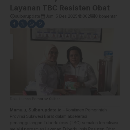
Layanan TBC Resisten Obat
account_circle
calendar_month
visibility
comment
sulbarupdate
Jum, 5 Des 2025
362
0 komentar
Dok. Humas Pemprov Sulbar
Mamuju
,
Sulbarupdate.id
– Komitmen Pemerintah
Provinsi Sulawesi Barat dalam akselerasi
penanggulangan Tuberkulosis (TBC) semakin terealisasi
melalui peresmian Layanan Tuberkulosis Resisten Obat