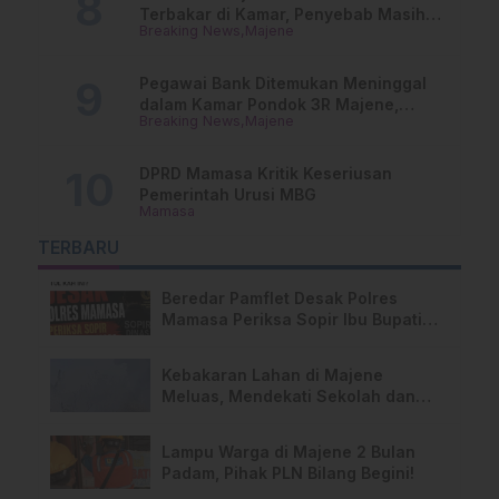
Terbakar di Kamar, Penyebab Masih
Breaking News
Majene
Misterius
Pegawai Bank Ditemukan Meninggal
dalam Kamar Pondok 3R Majene,
Breaking News
Majene
Polisi Lakukan Penyelidikan
DPRD Mamasa Kritik Keseriusan
Pemerintah Urusi MBG
Mamasa
TERBARU
Beredar Pamflet Desak Polres
Mamasa Periksa Sopir Ibu Bupati
Terkait Dugaan Nota Fiktif
Kebakaran Lahan di Majene
Meluas, Mendekati Sekolah dan
Permukiman Warga
Lampu Warga di Majene 2 Bulan
Padam, Pihak PLN Bilang Begini!