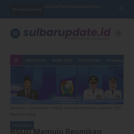
nyalahgunaan Data
Sat Reskrim Polres Majene
Aktivis “War
search
Breaking News
…
 Warga Mamasa Kaget
Launching Unit Reaksi Cepat
Mamasa: “KU
ercatat Menunggak di
Nama, Atura
Dipermainka
menu
light_mode
home
Advertorial
Berita Bola
Berita Polisi
Breaking New
Beranda
»
Kesehatan
»
RSUD Mamuju Resmikan Layanan TBC
Resisten Obat
Kesehatan
RSUD Mamuju Resmikan