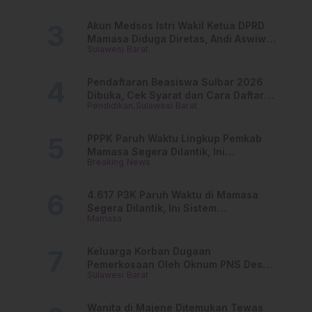
Akun Medsos Istri Wakil Ketua DPRD
Mamasa Diduga Diretas, Andi Aswiwin
Sulawesi Barat
Buka Suara
Pendaftaran Beasiswa Sulbar 2026
Dibuka, Cek Syarat dan Cara Daftar
Pendidikan
Sulawesi Barat
Online
PPPK Paruh Waktu Lingkup Pemkab
Mamasa Segera Dilantik, Ini
Breaking News
Jadwalnya!
4.617 P3K Paruh Waktu di Mamasa
Segera Dilantik, Ini Sistem
Mamasa
Penggajiannya!
Keluarga Korban Dugaan
Pemerkosaan Oleh Oknum PNS Desak
Sulawesi Barat
Transparansi Kejari Mamasa
Wanita di Majene Ditemukan Tewas