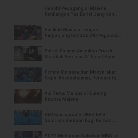
Heboh! Pedagang di Majene
Kehilangan Tas Berisi Uang dan
Barang Penting
Pemkab Mamuju Tengah
Perpanjang Kontrak 316 Pegawai
PPPK Hingga 2028
Polres Polman Amankan Pria di
Matakali Bersama 31 Paket Sabu
Pemda Mamasa dan Masyarakat
Capai Kesepahaman, Pengaktifan
TPA Salurano
Api Terus Meluas di Gunung
Rewata Majene
HMI Komisariat STIKES BBM
Salurkan Bantuan bagi Korban
Kebakaran di Limboro
SPPG Mehalaan Salurkan MBG ke