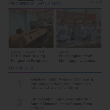
REKOMENDASI UNTUK ANDA
Daerah
Sulawesi Barat
Daerah
M
DKP Sulbar Dukung
Polisi Ungkap Motif
H
Penguatan Program
Meninggalnya Lansia
K
Perikanan Tangkap
Dalam Kamar di
S
TERPOPULER
Kabupaten
Majene, Begini
d
Pasangkayu
Kronologinya!
Komitmen Ratih Megasari Singkarru,
Perjuangkan Beasiswa Pendidikan
Advertorial
Nasional
Pendidikan
Dari PAUD Hingga Perguruan Tinggi
Tindaklanjuti Keputusan Gubernur,
Bupati Mamasa Imbau Camat, Desa
Mamasa
dan Lurah