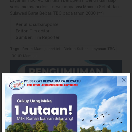
Layanan TBC-RO kini telah beroperasi penuh dan siap
sedia melayani demi terwujudnya visi Mamuju Sehat dan
Sulawesi Barat Bebas TBC pada tahun 2030.(
**
)
Penulis
: sulbarupdate
Editor
: Tim editor
Sumber
:
Tim Reporter
Tags
Berita Mamuju hari ini
Dinkes Sulbar
Layanan TBC
RSUD Mamuju