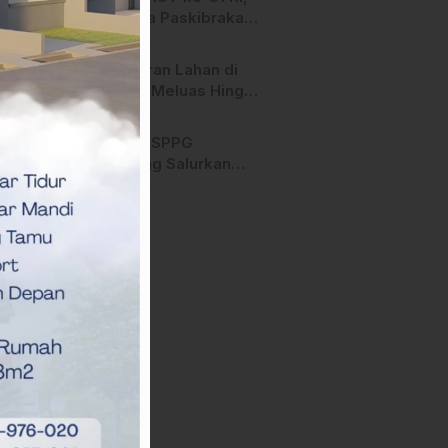
Anggota Paskibraka
Mamasa Genjot
Latihan
Kebakaran Lahan di
Majene Meluas Hingga
Perbatasan Desa,
Warga Soroti Dugaan
Hari ini, SPPG
Kelalaian Pemilik Lahan
Bambang Salurkan
Bantuan MBG ke
Ribuan Penerima
Manfaat