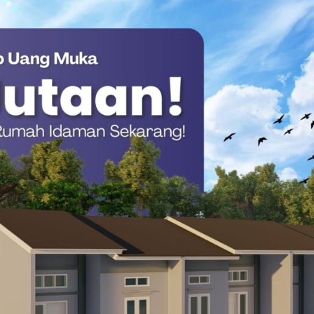
Gubernur, Salim S. Mengga, untuk memegang kendali
num ASN Tersangka Penipuan Rp600 Juta
ur untuk memimpin langsung, menggerakkan, serta
ar penanganan ini mencapai target yang konkret,” tambahnya.
royeksikan menjadi episentrum pelayanan dan pendampingan
nsi spesifik dan sensitif gizi secara holistik demi menjamin
t yang unggul dan bebas stunting.(*)
 Barat
SDK