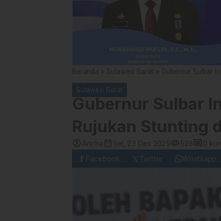
Beranda
»
Sulawesi Barat
»
Gubernur Sulbar In
Sulawesi Barat
Gubernur Sulbar In
Rujukan Stunting 
account_circle
calendar_month
visibility
comment
Ancha
Sel, 23 Des 2025
528
0 ko
Facebook
Twitter
Whatsapp