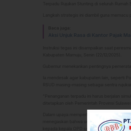
Terpadu Rujukan Stunting di seluruh Rumah
Langkah strategis ini diambil guna memacu p
Baca juga:
Aksi Unjuk Rasa di Kantor Pajak M
Instruksi tegas ini disampaikan saat peres
Kabupaten Mamuju, Senin (22/12/2025).
Gubernur menekankan pentingnya pemerataan
Ia mendesak agar kabupaten lain, seperti 
RSUD masing-masing sebagai sentra rujuka
“Penanganan terpadu ini harus berjalan simu
ditetapkan oleh Pemerintah Provinsi Sulawes
Dalam upaya memperkuat urgensi penanganan
menegaskan bahwa urusan krusial seperti st
kepada kepala OPD secara sektoral.