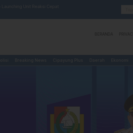
 Launching Unit Reaksi Cepat
Aktivis “W
Yang Diper
BERANDA
PRIVAC
olisi
Breaking News
Cipayung Plus
Daerah
Ekonomi