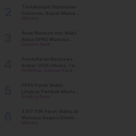
Tinggi
Tindaklanjuti Keputusan
Gubernur, Bupati Mamasa
Mamasa
Imbau Camat, Desa dan
Lurah
Akun Medsos Istri Wakil
Ketua DPRD Mamasa
Sulawesi Barat
Diduga Diretas, Andi
Aswiwin Buka Suara
Pendaftaran Beasiswa
Sulbar 2026 Dibuka, Cek
Pendidikan
Sulawesi Barat
Syarat dan Cara Daftar
Online
PPPK Paruh Waktu
Lingkup Pemkab Mamasa
Breaking News
Segera Dilantik, Ini
Jadwalnya!
4.617 P3K Paruh Waktu di
Mamasa Segera Dilantik,
Mamasa
Ini Sistem Penggajiannya!