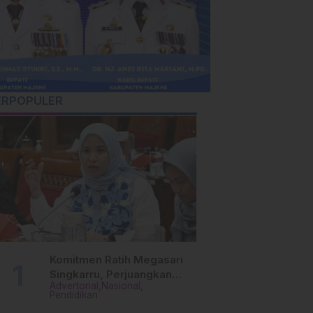
ERPOPULER
Komitmen Ratih Megasari
Singkarru, Perjuangkan
Advertorial
Nasional
Beasiswa Pendidikan Dari
Pendidikan
PAUD Hingga Perguruan