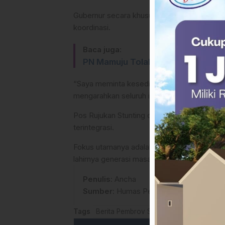
Gubernur secara khusus menugaskan Wakil 
koordinasi.
Baca juga:
PN Mamuju Tolak Praperadilan Ok
“Saya meminta kesediaan Pak Wakil Gubern
mengarahkan seluruh instrumen yang ada ag
Pos Rujukan Stunting di level RSUD ini dip
terintegrasi.
Fokus utamanya adalah menyinergikan interve
lahirnya generasi masa depan Sulawesi Bara
Penulis
: Ancha
Sumber
:
Humas Pemprov Sulbar
Tags
Berita Pembrov Sulbar
Berita Sulawesi