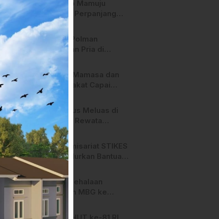
Pemkab Mamuju
Tengah Perpanjang
Kontrak 316 Pegawai
PPPK Hingga 2028
Polres Polman
Amankan Pria di
Matakali Bersama 31
Paket Sabu
Pemda Mamasa dan
Masyarakat Capai
Kesepahaman,
Pengaktifan TPA
Api Terus Meluas di
Salurano
Gunung Rewata
Majene
HMI Komisariat STIKES
BBM Salurkan Bantuan
bagi Korban Kebakaran
di Limboro
SPPG Mehalaan
Salurkan MBG ke
Ribuan Penerima
Manfaat
Jelang HUT ke-81 RI,