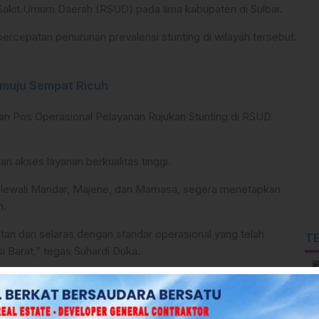
 Sakit Umum Daerah (RSUD) pada lima kabupaten di Sulbar.
ercepatan penurunan prevalensi stunting di wilayah tersebut.
amuju Sempat Ricuh
mian Pos Operasional Pelayanan Rujukan Stunting di RSUD
 akses layanan berkualitas tinggi.
Polewali Mandar, Majene, dan Mamasa, segera menetapkan
n.
ltan dan selaras dengan standar operasional yang telah
T
i Barat,” tegas Suhardi Duka.
, Gubernur melakukan restrukturisasi komando lapangan. Ia
unting dan kemiskinan ekstrem tidak lagi hanya dibebankan