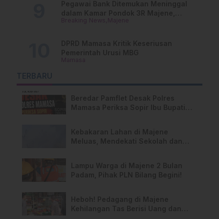
Pegawai Bank Ditemukan Meninggal
dalam Kamar Pondok 3R Majene,
Breaking News
Majene
Polisi Lakukan Penyelidikan
DPRD Mamasa Kritik Keseriusan
Pemerintah Urusi MBG
Mamasa
TERBARU
Beredar Pamflet Desak Polres
Mamasa Periksa Sopir Ibu Bupati
Terkait Dugaan Nota Fiktif
Kebakaran Lahan di Majene
Meluas, Mendekati Sekolah dan
Permukiman Warga
Lampu Warga di Majene 2 Bulan
Padam, Pihak PLN Bilang Begini!
Heboh! Pedagang di Majene
Kehilangan Tas Berisi Uang dan
Barang Penting