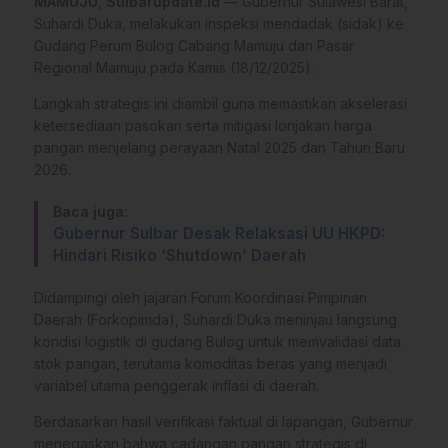
MAMUJU
,
Sulbarupdate.id
— Gubernur Sulawesi Barat,
Suhardi Duka, melakukan inspeksi mendadak (sidak) ke
Gudang Perum Bulog Cabang Mamuju dan Pasar
Regional Mamuju pada Kamis (18/12/2025).
Langkah strategis ini diambil guna memastikan akselerasi
ketersediaan pasokan serta mitigasi lonjakan harga
pangan menjelang perayaan Natal 2025 dan Tahun Baru
2026.
Baca juga:
Gubernur Sulbar Desak Relaksasi UU HKPD:
Hindari Risiko ‘Shutdown’ Daerah
Didampingi oleh jajaran Forum Koordinasi Pimpinan
Daerah (Forkopimda), Suhardi Duka meninjau langsung
kondisi logistik di gudang Bulog untuk memvalidasi data
stok pangan, terutama komoditas beras yang menjadi
variabel utama penggerak inflasi di daerah.
Berdasarkan hasil verifikasi faktual di lapangan, Gubernur
menegaskan bahwa cadangan pangan strategis di