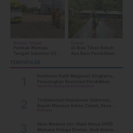
Sulawesi Barat
Nasional
D
WASPADA! Penipuan
Bupati Mamasa Hadiri
A
Catut Nama Wagub
Pemakaman Wagub
M
Sulbar Modus Bantuan
Sulbar di TMP Kalibata
R
TERPOPULER
Masjid
A
M
Komitmen Ratih Megasari Singkarru,
Perjuangkan Beasiswa Pendidikan
Advertorial
Nasional
Pendidikan
Dari PAUD Hingga Perguruan Tinggi
Tindaklanjuti Keputusan Gubernur,
Bupati Mamasa Imbau Camat, Desa
Mamasa
dan Lurah
Akun Medsos Istri Wakil Ketua DPRD
Mamasa Diduga Diretas, Andi Aswiwin