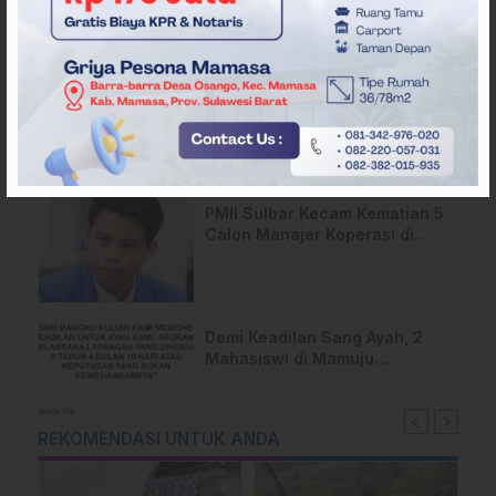
Kantongi SK DPP untuk
Samsul Samad
Desak Pemerataan MBG,
Ribuan Massa Unjuk Rasa di
DPRD Sulbar
PMII Sulbar Kecam Kematian 5
Calon Manajer Koperasi di
Pelatihan Kemenhan
Demi Keadilan Sang Ayah, 2
Mahasiswi di Mamuju
Layangkan Surat Terbuka
untuk Presiden
REKOMENDASI UNTUK ANDA