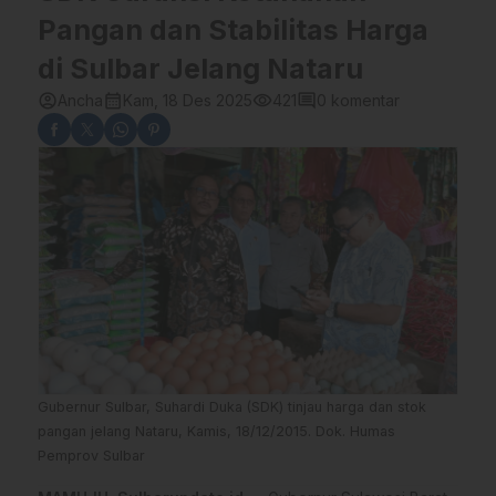
Pangan dan Stabilitas Harga
di Sulbar Jelang Nataru
account_circle
calendar_month
visibility
comment
Ancha
Kam, 18 Des 2025
421
0 komentar
Gubernur Sulbar, Suhardi Duka (SDK) tinjau harga dan stok
pangan jelang Nataru, Kamis, 18/12/2015. Dok. Humas
Pemprov Sulbar