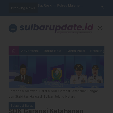
nyalahgunaan Data
Sat Reskrim Polres Majene
Aktivis “War
search
Breaking News
 Warga Mamasa Kaget
Launching Unit Reaksi Cepat
Mamasa: “KU
ercatat Menunggak di
Nama, Atura
Dipermainka
menu
light_mode
home
Advertorial
Berita Bola
Berita Polisi
Breaking New
Beranda
»
Sulawesi Barat
»
SDK Garansi Ketahanan Pangan
dan Stabilitas Harga di Sulbar Jelang Nataru
Sulawesi Barat
SDK Garansi Ketahanan