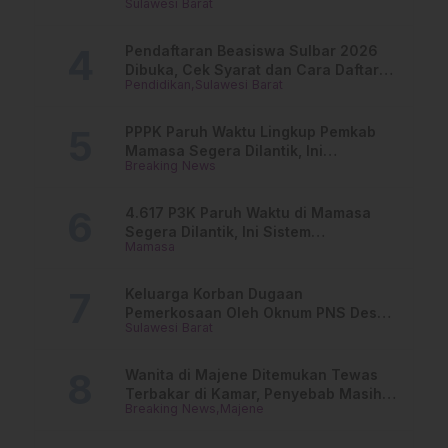
Sulawesi Barat
Buka Suara
Pendaftaran Beasiswa Sulbar 2026
Dibuka, Cek Syarat dan Cara Daftar
Pendidikan
Sulawesi Barat
Online
PPPK Paruh Waktu Lingkup Pemkab
Mamasa Segera Dilantik, Ini
Breaking News
Jadwalnya!
4.617 P3K Paruh Waktu di Mamasa
Segera Dilantik, Ini Sistem
Mamasa
Penggajiannya!
Keluarga Korban Dugaan
Pemerkosaan Oleh Oknum PNS Desak
Sulawesi Barat
Transparansi Kejari Mamasa
Wanita di Majene Ditemukan Tewas
Terbakar di Kamar, Penyebab Masih
Breaking News
Majene
Misterius