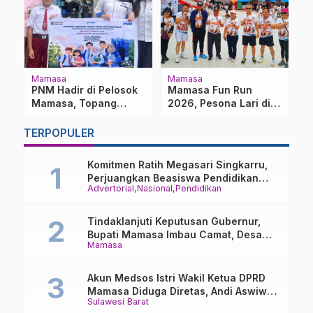
Mamasa
Mamasa
P
PNM Hadir di Pelosok
Mamasa Fun Run
S
Mamasa, Topang
2026, Pesona Lari di
D
na
Usaha Mikro dan
Kota Dingin
S
Pendidikan Anak
T
TERPOPULER
Nasabah
D
Komitmen Ratih Megasari Singkarru,
Perjuangkan Beasiswa Pendidikan
Advertorial
Nasional
Pendidikan
Dari PAUD Hingga Perguruan Tinggi
Tindaklanjuti Keputusan Gubernur,
Bupati Mamasa Imbau Camat, Desa
Mamasa
dan Lurah
Akun Medsos Istri Wakil Ketua DPRD
Mamasa Diduga Diretas, Andi Aswiwin
Sulawesi Barat
Buka Suara