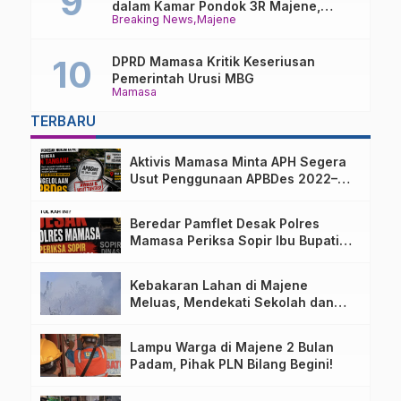
dalam Kamar Pondok 3R Majene,
Breaking News
Majene
Polisi Lakukan Penyelidikan
DPRD Mamasa Kritik Keseriusan
Pemerintah Urusi MBG
Mamasa
TERBARU
Aktivis Mamasa Minta APH Segera
Usut Penggunaan APBDes 2022–
2025 Desa Parondo Bulawan
Beredar Pamflet Desak Polres
Mamasa Periksa Sopir Ibu Bupati
Terkait Dugaan Nota Fiktif
Kebakaran Lahan di Majene
Meluas, Mendekati Sekolah dan
Permukiman Warga
Lampu Warga di Majene 2 Bulan
Padam, Pihak PLN Bilang Begini!