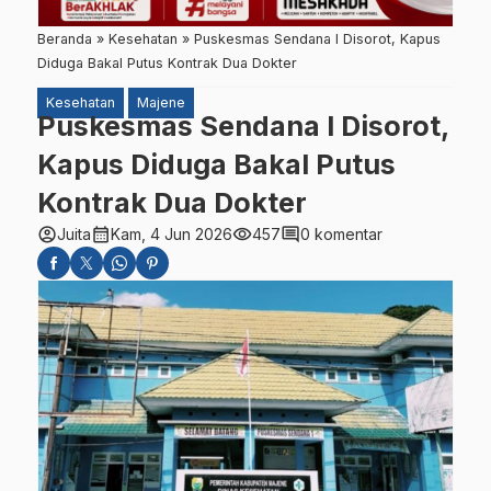
Beranda
»
Kesehatan
»
Puskesmas Sendana I Disorot, Kapus
Diduga Bakal Putus Kontrak Dua Dokter
Kesehatan
Majene
Puskesmas Sendana I Disorot,
Kapus Diduga Bakal Putus
Kontrak Dua Dokter
account_circle
calendar_month
visibility
comment
Juita
Kam, 4 Jun 2026
457
0 komentar