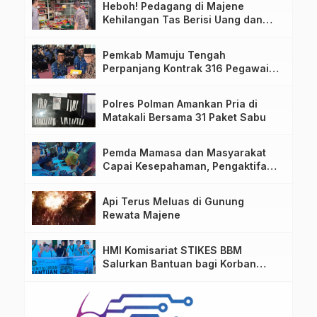
Heboh! Pedagang di Majene
Kehilangan Tas Berisi Uang dan
Barang Penting
Pemkab Mamuju Tengah
Perpanjang Kontrak 316 Pegawai
PPPK Hingga 2028
Polres Polman Amankan Pria di
Matakali Bersama 31 Paket Sabu
Pemda Mamasa dan Masyarakat
Capai Kesepahaman, Pengaktifan
TPA Salurano
Api Terus Meluas di Gunung
Rewata Majene
HMI Komisariat STIKES BBM
Salurkan Bantuan bagi Korban
Kebakaran di Limboro