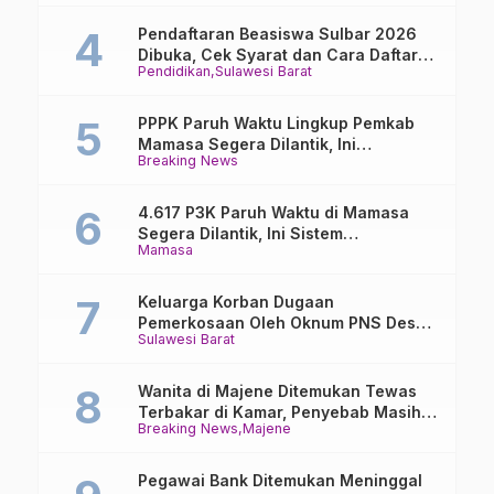
Pendaftaran Beasiswa Sulbar 2026
Dibuka, Cek Syarat dan Cara Daftar
Pendidikan
Sulawesi Barat
Online
PPPK Paruh Waktu Lingkup Pemkab
Mamasa Segera Dilantik, Ini
Breaking News
Jadwalnya!
4.617 P3K Paruh Waktu di Mamasa
Segera Dilantik, Ini Sistem
Mamasa
Penggajiannya!
Keluarga Korban Dugaan
Pemerkosaan Oleh Oknum PNS Desak
Sulawesi Barat
Transparansi Kejari Mamasa
Wanita di Majene Ditemukan Tewas
Terbakar di Kamar, Penyebab Masih
Breaking News
Majene
Misterius
Pegawai Bank Ditemukan Meninggal