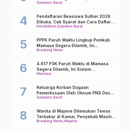
Sulawesi Barat
Buka Suara
Pendaftaran Beasiswa Sulbar 2026
Dibuka, Cek Syarat dan Cara Daftar
Pendidikan
Sulawesi Barat
Online
PPPK Paruh Waktu Lingkup Pemkab
Mamasa Segera Dilantik, Ini
Breaking News
Jadwalnya!
4.617 P3K Paruh Waktu di Mamasa
Segera Dilantik, Ini Sistem
Mamasa
Penggajiannya!
Keluarga Korban Dugaan
Pemerkosaan Oleh Oknum PNS Desak
Sulawesi Barat
Transparansi Kejari Mamasa
Wanita di Majene Ditemukan Tewas
Terbakar di Kamar, Penyebab Masih
Breaking News
Majene
Misterius