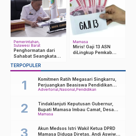
at
Pemerintahan
Mamasa
P
Sulawesi Barat
Su
g
Miris! Gaji 13 ASN
Penghormatan dari
U
diLingkup Pemkab
Sahabat Seangkatan,
S
Mamasa Hingga Saat
Salim S Mengga
M
Ini Belum Dibayarkan
TERPOPULER
Dimakankan di
J
Kalibata
U
Komitmen Ratih Megasari Singkarru,
Perjuangkan Beasiswa Pendidikan
Advertorial
Nasional
Pendidikan
Dari PAUD Hingga Perguruan Tinggi
Tindaklanjuti Keputusan Gubernur,
Bupati Mamasa Imbau Camat, Desa
Mamasa
dan Lurah
Akun Medsos Istri Wakil Ketua DPRD
Mamasa Diduga Diretas, Andi Aswiwin