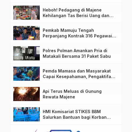
Heboh! Pedagang di Majene
Kehilangan Tas Berisi Uang dan
Barang Penting
Pemkab Mamuju Tengah
Perpanjang Kontrak 316 Pegawai
PPPK Hingga 2028
Polres Polman Amankan Pria di
Matakali Bersama 31 Paket Sabu
Pemda Mamasa dan Masyarakat
Capai Kesepahaman, Pengaktifan
TPA Salurano
Api Terus Meluas di Gunung
Rewata Majene
HMI Komisariat STIKES BBM
Salurkan Bantuan bagi Korban
Kebakaran di Limboro