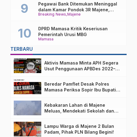
Pegawai Bank Ditemukan Meninggal
dalam Kamar Pondok 3R Majene,
Breaking News
Majene
Polisi Lakukan Penyelidikan
DPRD Mamasa Kritik Keseriusan
Pemerintah Urusi MBG
Mamasa
TERBARU
Aktivis Mamasa Minta APH Segera
Usut Penggunaan APBDes 2022–
2025 Desa Parondo Bulawan
Beredar Pamflet Desak Polres
Mamasa Periksa Sopir Ibu Bupati
Terkait Dugaan Nota Fiktif
Kebakaran Lahan di Majene
Meluas, Mendekati Sekolah dan
Permukiman Warga
Lampu Warga di Majene 2 Bulan
Padam, Pihak PLN Bilang Begini!