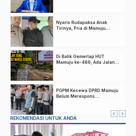
Samsul Samad
Nyaris Rudapaksa Anak
Tirinya, Pria di Mamuju
Ditangkap Polisi
Di Balik Gemerlap HUT
Mamuju ke-486, Ada Jalan
yang Dipeluk Warga Sendiri
PGPM Kecewa DPRD Mamuju
Belum Merespons
Permohonan RDP, Siap Turun
ke Jalan
REKOMENDASI UNTUK ANDA