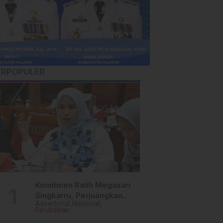
ERPOPULER
Komitmen Ratih Megasari
Singkarru, Perjuangkan
Advertorial
Nasional
Beasiswa Pendidikan Dari
Pendidikan
PAUD Hingga Perguruan