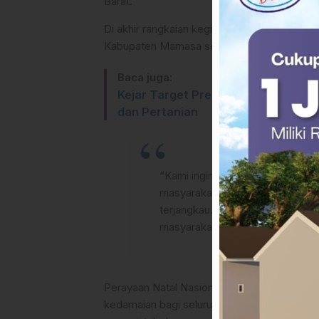
Barat.
Di akhir rangkaian kegiatan, Plt. Karo Pem
Kabupaten Mamasa serta seluruh elemen ma
Baca juga:
Kejar Target Presiden 87 Persen 
dan Pertanian
“Kami ingin memastikan bahwa pe
masyarakat tetap tenang karena
terjangkau. Pemprov Sulbar akan
masyarakat,” ujarnya.
Perayaan Natal Nasional di Mamasa dihar
kedamaian bagi seluruh umat yang merayaka