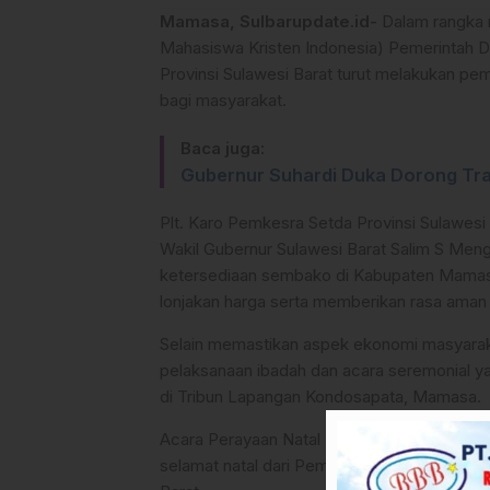
Mamasa, Sulbarupdate.id-
Dalam rangka 
Mahasiswa Kristen Indonesia) Pemerintah 
Provinsi Sulawesi Barat turut melakukan p
bagi masyarakat.
Baca juga:
Gubernur Suhardi Duka Dorong Tra
Plt. Karo Pemkesra Setda Provinsi Sulawesi
Wakil Gubernur Sulawesi Barat Salim S Meng
ketersediaan sembako di Kabupaten Mamasa.
lonjakan harga serta memberikan rasa aman
Selain memastikan aspek ekonomi masyaraka
pelaksanaan ibadah dan acara seremonial ya
di Tribun Lapangan Kondosapata, Mamasa.
Acara Perayaan Natal Nasional GMKI ini turu
selamat natal dari Pemerintah Daerah Mama