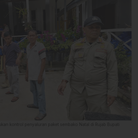
kukan kontrol penyaluran paket sembako Natal di Rujab Bupati