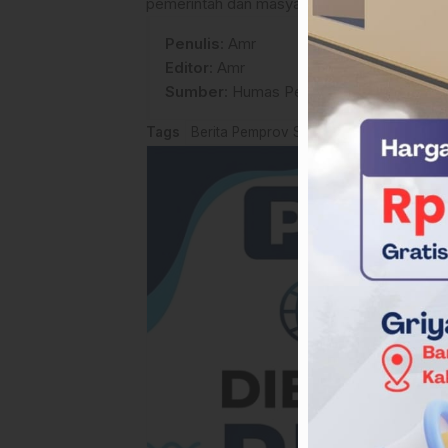
pemerintah dan masyarakat.(*)
Penulis
: Amr
Editor
: Amr
Sumber
:
Humas Pemprov Sulbar
Tags
Berita Pemprov Sulbar
Murdanil
Pemp