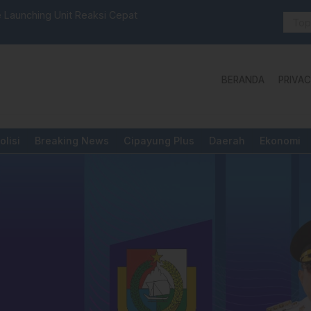
Aktivis “Warning” BPD Sulselbar Mamasa: “K
Yang Dipermainkan”
BERANDA
PRIVAC
olisi
Breaking News
Cipayung Plus
Daerah
Ekonomi