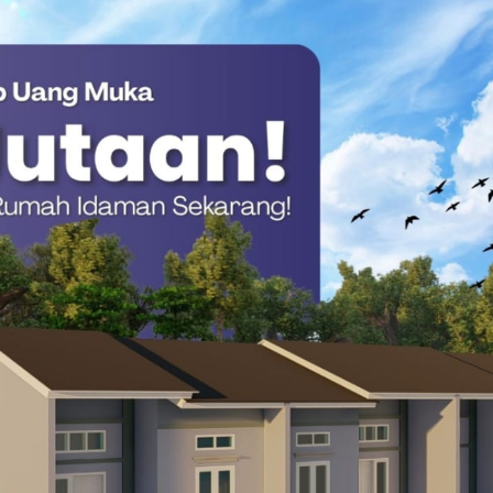
kesra Murdanil menyampaikan apresiasi kepada Pemerintah
syarakat yang turut menyukseskan acara besar tersebut.
KP2B, Pemprov Sulbar Gaspol Sinkronkan Tata Ruang
rayaan Natal berjalan lancar, penuh sukacita, dan
 ketersediaan kebutuhan pokok aman dan
 terus hadir memberikan pelayanan terbaik bagi
apkan membawa semangat kebersamaan, persaudaraan, dan
n, serta menjadi momentum penguatan sinergi antara