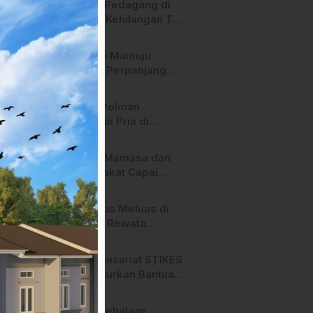
Heboh! Pedagang di
Majene Kehilangan Tas
Berisi Uang dan Barang
Penting
Pemkab Mamuju
Tengah Perpanjang
Kontrak 316 Pegawai
PPPK Hingga 2028
Polres Polman
Amankan Pria di
Matakali Bersama 31
Paket Sabu
Pemda Mamasa dan
Masyarakat Capai
Kesepahaman,
Pengaktifan TPA
Api Terus Meluas di
Salurano
Gunung Rewata
Majene
HMI Komisariat STIKES
BBM Salurkan Bantuan
bagi Korban Kebakaran
di Limboro
SPPG Mehalaan