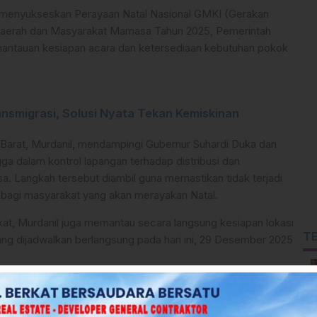
menyukseskan Perayaan Natal Nasional GMKI (Gerakan
Daerah dan Masyarakat Mamasa Tahun 2025, Pemerintah
emantauan kesiapan acara dan ketersediaan kebutuhan pokok
nsmigrasi, Solusi Nyata Tekan Kemiskinan
 Barat, Murdanil, mendampingi Gubernur Suhardi Duka dan
ga dalam kontrol lapangan terhadap distribusi dan
 Langkah tersebut diambil guna memastikan tidak terjadi
 bagi masyarakat yang akan merayakan Natal.
t, Murdanil juga memantau secara langsung kesiapan lokasi
T
ng dijadwalkan berlangsung pada hari ini, 29 Desember 2025
t menghadirkan rangkaian kegiatan, mulai dari ibadah, ucapan
sa dan GMKI, hingga sambutan khusus dari Gubernur Sulawesi