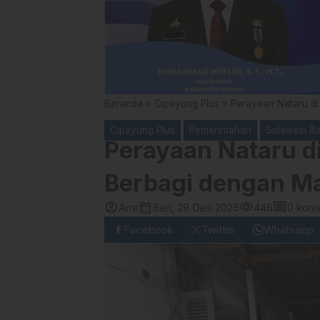
Beranda
»
Cipayung Plus
»
Perayaan Nataru d
Cipayung Plus
Pemerintahan
Sulawesi Ba
Perayaan Nataru d
Berbagi dengan M
account_circle
calendar_month
visibility
comment
Amr
Sen, 29 Des 2025
446
0 kom
Facebook
Twitter
Whatsapp