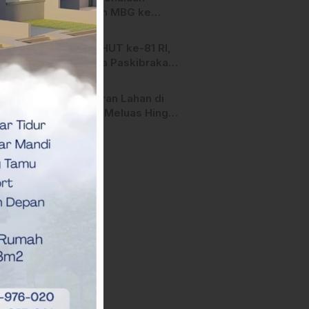
Salurkan MBG ke
Ribuan Penerima
Manfaat
Jelang HUT ke-81 RI,
Anggota Paskibraka
Mamasa Genjot
Latihan
Kebakaran Lahan di
Majene Meluas Hingga
Perbatasan Desa,
Warga Soroti Dugaan
Kelalaian Pemilik Lahan