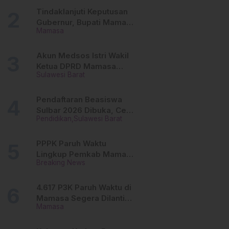
Tinggi
Tindaklanjuti Keputusan
Gubernur, Bupati Mamasa
Mamasa
Imbau Camat, Desa dan
Lurah
Akun Medsos Istri Wakil
Ketua DPRD Mamasa
Sulawesi Barat
Diduga Diretas, Andi
Aswiwin Buka Suara
Pendaftaran Beasiswa
Sulbar 2026 Dibuka, Cek
Pendidikan
Sulawesi Barat
Syarat dan Cara Daftar
Online
PPPK Paruh Waktu
Lingkup Pemkab Mamasa
Breaking News
Segera Dilantik, Ini
Jadwalnya!
4.617 P3K Paruh Waktu di
Mamasa Segera Dilantik,
Mamasa
Ini Sistem Penggajiannya!