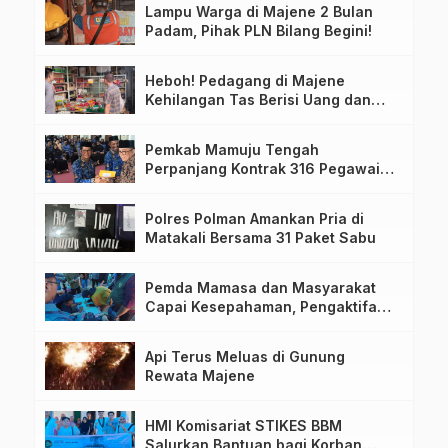
Lampu Warga di Majene 2 Bulan
Padam, Pihak PLN Bilang Begini!
Heboh! Pedagang di Majene
Kehilangan Tas Berisi Uang dan
Barang Penting
Pemkab Mamuju Tengah
Perpanjang Kontrak 316 Pegawai
PPPK Hingga 2028
Polres Polman Amankan Pria di
Matakali Bersama 31 Paket Sabu
Pemda Mamasa dan Masyarakat
Capai Kesepahaman, Pengaktifan
TPA Salurano
Api Terus Meluas di Gunung
Rewata Majene
HMI Komisariat STIKES BBM
Salurkan Bantuan bagi Korban