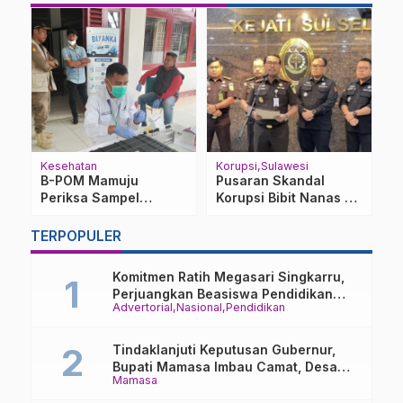
Kesehatan
Korupsi
Sulawesi
Be
B-POM Mamuju
Pusaran Skandal
P
Periksa Sampel
Korupsi Bibit Nanas Rp
B
Makanan di Mamasa,
60 Miliar Mulai
S
Hasilnya Negatif ?
Menyeret ‘Gedung
K
TERPOPULER
Rakyat’ di Sulsel
Komitmen Ratih Megasari Singkarru,
Perjuangkan Beasiswa Pendidikan
Advertorial
Nasional
Pendidikan
Dari PAUD Hingga Perguruan Tinggi
Tindaklanjuti Keputusan Gubernur,
Bupati Mamasa Imbau Camat, Desa
Mamasa
dan Lurah