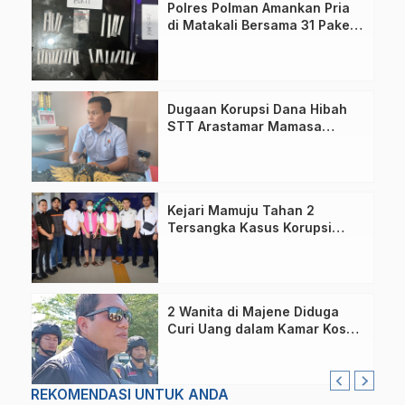
Polres Polman Amankan Pria
di Matakali Bersama 31 Paket
Sabu
Dugaan Korupsi Dana Hibah
STT Arastamar Mamasa
Masuk Tahap Pralidik, 19
Saksi Terperiksa
Kejari Mamuju Tahan 2
Tersangka Kasus Korupsi
Makan-Minum DPRD Rp795
Juta
2 Wanita di Majene Diduga
Curi Uang dalam Kamar Kos
Belasan Juta Rupiah
REKOMENDASI UNTUK ANDA