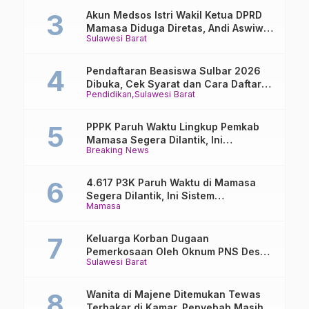
Akun Medsos Istri Wakil Ketua DPRD
Mamasa Diduga Diretas, Andi Aswiwin
Sulawesi Barat
Buka Suara
Pendaftaran Beasiswa Sulbar 2026
Dibuka, Cek Syarat dan Cara Daftar
Pendidikan
Sulawesi Barat
Online
PPPK Paruh Waktu Lingkup Pemkab
Mamasa Segera Dilantik, Ini
Breaking News
Jadwalnya!
4.617 P3K Paruh Waktu di Mamasa
Segera Dilantik, Ini Sistem
Mamasa
Penggajiannya!
Keluarga Korban Dugaan
Pemerkosaan Oleh Oknum PNS Desak
Sulawesi Barat
Transparansi Kejari Mamasa
Wanita di Majene Ditemukan Tewas
Terbakar di Kamar, Penyebab Masih