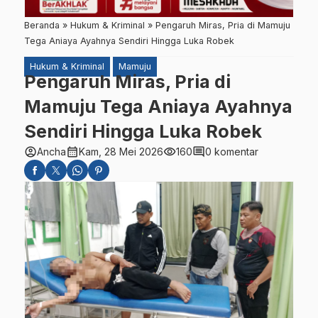
Beranda
»
Hukum & Kriminal
»
Pengaruh Miras, Pria di Mamuju
Tega Aniaya Ayahnya Sendiri Hingga Luka Robek
Hukum & Kriminal
Mamuju
Pengaruh Miras, Pria di
Mamuju Tega Aniaya Ayahnya
Sendiri Hingga Luka Robek
account_circle
calendar_month
visibility
comment
Ancha
Kam, 28 Mei 2026
160
0 komentar