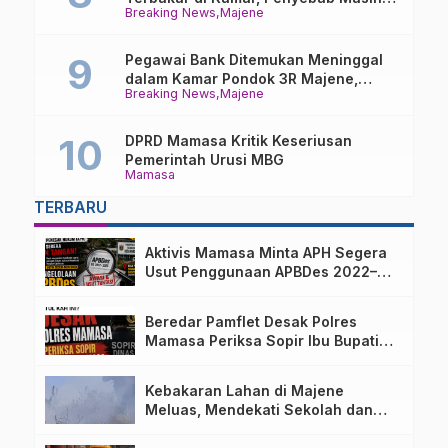
Breaking News
Majene
Misterius
Pegawai Bank Ditemukan Meninggal
dalam Kamar Pondok 3R Majene,
Breaking News
Majene
Polisi Lakukan Penyelidikan
DPRD Mamasa Kritik Keseriusan
Pemerintah Urusi MBG
Mamasa
TERBARU
Aktivis Mamasa Minta APH Segera
Usut Penggunaan APBDes 2022–
2025 Desa Parondo Bulawan
Beredar Pamflet Desak Polres
Mamasa Periksa Sopir Ibu Bupati
Terkait Dugaan Nota Fiktif
Kebakaran Lahan di Majene
Meluas, Mendekati Sekolah dan
Permukiman Warga