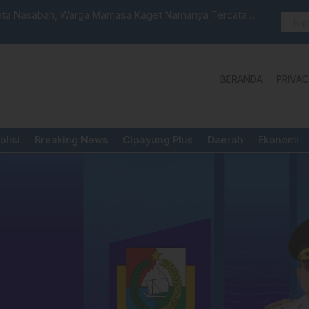
 Launching Unit Reaksi Cepat
Aktivis “W
Yang Diper
BERANDA
PRIVAC
olisi
Breaking News
Cipayung Plus
Daerah
Ekonomi