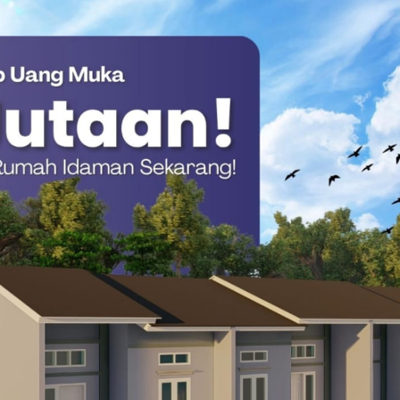
a PSC Majene Desak Kejelasan Hak Anggota
i Rigid Inflatable Boat (RIB), perahu karet, hingga peralatan
g proses evakuasi jika korban ditemukan.
rian tidak akan berhenti di sini. Sesuai prosedur, operasi
3/2/2026) pagi pukul 07.00 WITA dengan tetap
 yang bertugas.(*)
e
Nelayan jatuh dari kapal