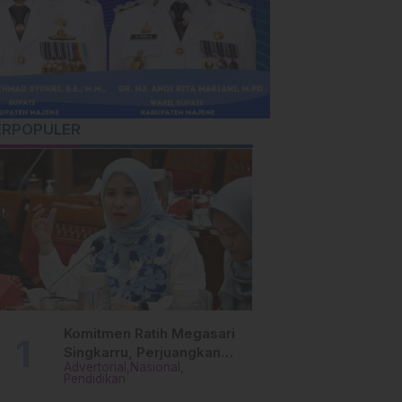
ERPOPULER
Komitmen Ratih Megasari
Singkarru, Perjuangkan
Advertorial
Nasional
Beasiswa Pendidikan Dari
Pendidikan
PAUD Hingga Perguruan