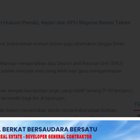
 Hukum Pemilu, Kejari dan KPU Majene Resmi Teken
laut, keberadaan korban belum juga ditemukan hingga Senin
) Mamuju mengerahkan dua Search and Rescue Unit (SRU)
 adalah menyisir area yang lebih luas guna mengantisipasi
wan dengan kecepatan angin yang relatif tenang (1–20 km/jam),
ersendiri bagi tim di lapangan.
T
gan belum menemukan tanda-tanda keberadaan korban.
gan hasil nihil,” tulis laporan resmi Kansar Mamuju.
asi berbagai pihak untuk memaksimalkan penyisiran.