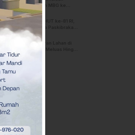
Salurkan MBG ke
Ribuan Penerima
Manfaat
Jelang HUT ke-81 RI,
Anggota Paskibraka
Mamasa Genjot
Latihan
Kebakaran Lahan di
Majene Meluas Hingga
Perbatasan Desa,
Warga Soroti Dugaan
Kelalaian Pemilik Lahan