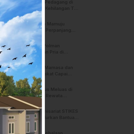
Heboh! Pedagang di
Majene Kehilangan Tas
Berisi Uang dan Barang
Penting
Pemkab Mamuju
Tengah Perpanjang
Kontrak 316 Pegawai
PPPK Hingga 2028
Polres Polman
Amankan Pria di
Matakali Bersama 31
Paket Sabu
Pemda Mamasa dan
Masyarakat Capai
Kesepahaman,
Pengaktifan TPA
Api Terus Meluas di
Salurano
Gunung Rewata
Majene
HMI Komisariat STIKES
BBM Salurkan Bantuan
bagi Korban Kebakaran
di Limboro
SPPG Mehalaan