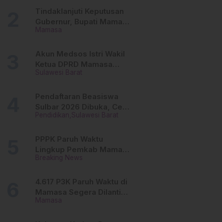
Tinggi
Tindaklanjuti Keputusan
Gubernur, Bupati Mamasa
Mamasa
Imbau Camat, Desa dan
Lurah
Akun Medsos Istri Wakil
Ketua DPRD Mamasa
Sulawesi Barat
Diduga Diretas, Andi
Aswiwin Buka Suara
Pendaftaran Beasiswa
Sulbar 2026 Dibuka, Cek
Pendidikan
Sulawesi Barat
Syarat dan Cara Daftar
Online
PPPK Paruh Waktu
Lingkup Pemkab Mamasa
Breaking News
Segera Dilantik, Ini
Jadwalnya!
4.617 P3K Paruh Waktu di
Mamasa Segera Dilantik,
Mamasa
Ini Sistem Penggajiannya!