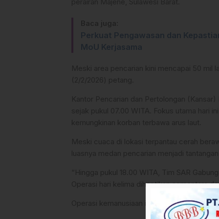
perairan Majene, Sulawesi Barat.
Baca juga:
Perkuat Pengawasan dan Kepastian
MoU Kerjasama
Meski area pencarian kini mencapai 50 mil 
(2/2/2026) petang.
Kantor Pencarian dan Pertolongan (Kansar
sejak pukul 07.00 WITA. Fokus utama hari ini
kemungkinan korban terbawa arus laut.
Meski cuaca di lokasi terpantau cerah bera
luasnya medan pencarian menjadi tantangan t
“Hingga pukul 18.00 WITA, Tim SAR Gabun
Operasi hari kelima dihentikan sementara den
Operasi kemanusiaan ini melibatkan kolabor