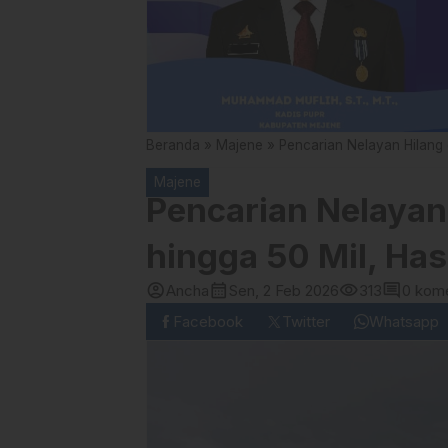
Beranda
»
Majene
»
Pencarian Nelayan Hilang d
Majene
Pencarian Nelayan
hingga 50 Mil, Hasi
account_circle
calendar_month
visibility
comment
Ancha
Sen, 2 Feb 2026
313
0 kom
Facebook
Twitter
Whatsapp