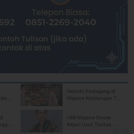
Heboh! Pedagang di
adam,
Majene Kehilangan Tas
Berisi Uang dan Barang
Penting
di
HMI Majene Desak
ngga
Kejari Usut Tuntas
Temuan BPK Soal