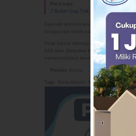
Baca juga:
7 Bulan Gaji Tak Dibayarkan, Ketu
Sejumlah alutsista turut dikerahkan, mulai dar
navigasi dan medis canggih untuk mendukun
Pihak Kansar Mamuju menegaskan bahwa penca
SAR akan dilanjutkan kembali pada Selasa (
memprioritaskan keselamatan para personel
Penulis
: Ancha
Tags
Berita Mejene
Nelayan Hilang di Majen