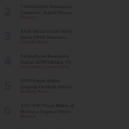
Tinggi
Tindaklanjuti Keputusan
Gubernur, Bupati Mamasa
Mamasa
Imbau Camat, Desa dan
Lurah
Akun Medsos Istri Wakil
Ketua DPRD Mamasa
Sulawesi Barat
Diduga Diretas, Andi
Aswiwin Buka Suara
Pendaftaran Beasiswa
Sulbar 2026 Dibuka, Cek
Pendidikan
Sulawesi Barat
Syarat dan Cara Daftar
Online
PPPK Paruh Waktu
Lingkup Pemkab Mamasa
Breaking News
Segera Dilantik, Ini
Jadwalnya!
4.617 P3K Paruh Waktu di
Mamasa Segera Dilantik,
Mamasa
Ini Sistem Penggajiannya!