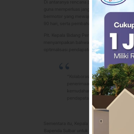
Di antaranya rencana pemassifan layanan Sa
guna memperluas jangkauan pelayanan kepad
bermotor yang mewajibkan wajib pajak untu
90 hari, serta pembahasan penetapan Nilai
Plt. Kepala Bidang Perencanaan Pendapata
menyampaikan bahwa sinergi dengan PT Jas
optimalisasi pendapatan daerah secara berk
“Kolaborasi ini menjadi bagian d
penerimaan daerah dapat terga
kemudahan layanan, kepastian hu
pendapatan,” ujarnya.
Sementara itu, Kepala Bapenda Provinsi Su
Bapenda Sulbar untuk terus memperkuat sin