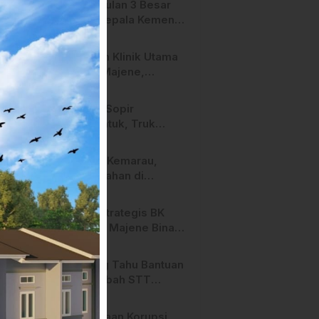
Pengusulan 3 Besar
Calon Kepala Kemenag
Polman Disorot
Aktivis, Riskul:”Ada
Layanan Klinik Utama
Dugaan Nepotisme “
Sehati Majene,
Dikeluhkan Pasien
Pengguna BPJS Gratis
Diduga Sopir
Mengantuk, Truk
Hantam Tiga Rumah di
Majene
Puncak Kemarau,
Persawahan di
Mamasa Terdampak
Kekeringan, Ini
Peran Strategis BK
Langkah Dinas
SMPN 3 Majene Bina
Pertanian
Karakter Siswa
Dituding Tahu Bantuan
Dana Hibah STT
Arastamar Rp 700
Juta, Sekda
Isu Dugaan Korupsi