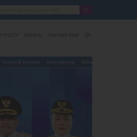
 Jalan Pengorbanan, Ketundukan dan Kemanusiaan
search
light_mode
Y POLICY
REDAKSI
TENTANG KAMI
Hukum & Kriminal
Internasional
Kehutanan & Perkebunan