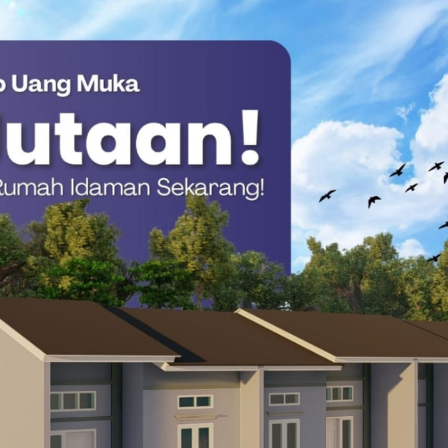
msat Keliling (Samkel) di setiap kabupaten se-Sulawesi Barat
a masyarakat, penguatan regulasi domisili kendaraan
k melakukan pendaftaran setelah kendaraan berdomisili selama
 Jual Kendaraan Bermotor (NJKB) Tahun 2026.
n dan Teknologi Informasi Bapenda Sulbar, Muhammad Saleh,
a Raharja memiliki peran penting dalam mendukung
elanjutan.
ari strategi bersama untuk memastikan potensi
rap secara maksimal, dengan tetap mengedepankan
kum, serta transparansi dalam pengelolaan
lawesi Barat, Abdul Wahab Hasan Sulur, menegaskan komitmen
ergi lintas lembaga dalam rangka meningkatkan PAD.