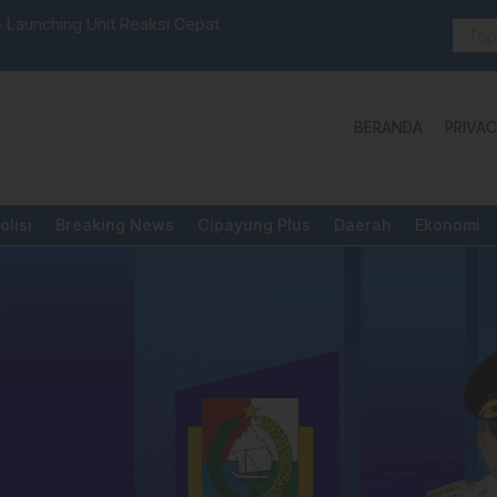
selbar Mamasa: “KUR; Modus Pinjam Nama, Aturan Main
Idul Adha:
BERANDA
PRIVAC
olisi
Breaking News
Cipayung Plus
Daerah
Ekonomi