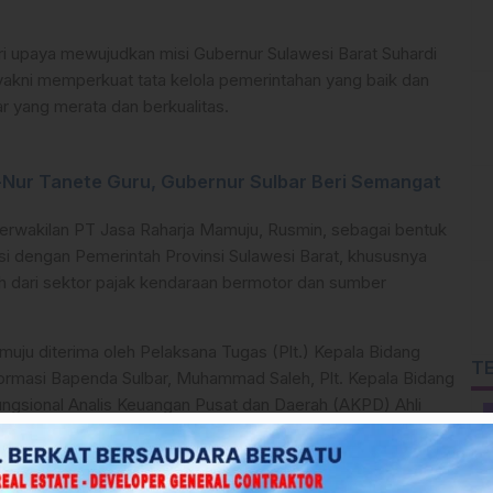
ri upaya mewujudkan misi Gubernur Sulawesi Barat Suhardi
yakni memperkuat tata kelola pemerintahan yang baik dan
 yang merata dan berkualitas.
-Nur Tanete Guru, Gubernur Sulbar Beri Semangat
 Perwakilan PT Jasa Raharja Mamuju, Rusmin, sebagai bentuk
i dengan Pemerintah Provinsi Sulawesi Barat, khususnya
 dari sektor pajak kendaraan bermotor dan sumber
ju diterima oleh Pelaksana Tugas (Plt.) Kepala Bidang
T
ormasi Bapenda Sulbar, Muhammad Saleh, Plt. Kepala Bidang
ungsional Analis Keuangan Pusat dan Daerah (AKPD) Ahli
 membahas berbagai langkah strategis untuk meningkatkan PAD.