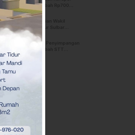
Mamasa:”Itu Masa
Dana Hibah Rp700
Transisi”
Juta, Rektor STT
Arastamar Mamasa
Pergantian Wakil
Buka Suara
Gubernur Sulbar
Mengerucut, Demokrat
Kantongi SK DPP untuk
Dugaan Penyimpangan
Samsul Samad
Dana Hibah STT
Arastamar Mamasa
Disorot, Nama Sekda
Terseret