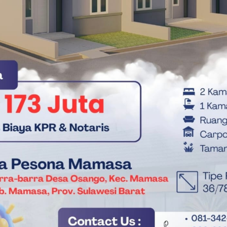
Di Mamasa
kan secara parsial. Diperlukan kerja kolaboratif,
 layanan seperti perluasan Samsat Keliling. Sinergi
salah satu kunci dalam mendukung optimalisasi
lan dan berkelanjutan,” tegasnya.
un langkah konkret dan kesepahaman bersama antara Bapenda
ng peningkatan pendapatan daerah sekaligus meningkatkan
 Barat. (*)