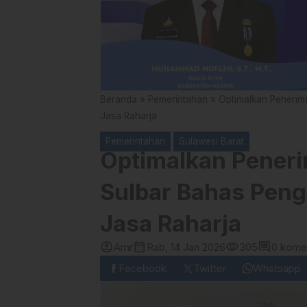
Beranda
»
Pemerintahan
»
Optimalkan Peneri
Jasa Raharja
Pemerintahan
Sulawesi Barat
Optimalkan Pener
Sulbar Bahas Pen
Jasa Raharja
account_circle
calendar_month
visibility
comment
Amr
Rab, 14 Jan 2026
305
0 kome
Facebook
Twitter
Whatsapp