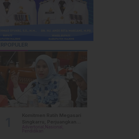
ERPOPULER
Komitmen Ratih Megasari
Singkarru, Perjuangkan
Advertorial
Nasional
Beasiswa Pendidikan Dari
Pendidikan
PAUD Hingga Perguruan