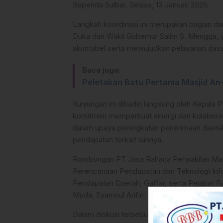
Bapenda Sulbar, Selasa, 13 Januari 2026.
Langkah koordinasi ini merupakan bagian da
Duka dan Wakil Gubernur Salim S. Mengga, 
akuntabel serta mewujudkan pelayanan dasar
Baca juga:
Peletakan Batu Pertama Masjid An
Kunjungan ini dihadiri langsung oleh Kepala
komitmen memperkuat sinergi dan kolaboras
dalam upaya peningkatan penerimaan daerah
pendapatan terkait lainnya.
Rombongan PT Jasa Raharja Perwakilan Mamu
Perencanaan Pendapatan dan Teknologi Inf
Pendapatan Daerah, Gaffar, serta Pejabat F
Muda, Syamsul Arifin.
Dalam diskusi tersebut, kedua belah pihak