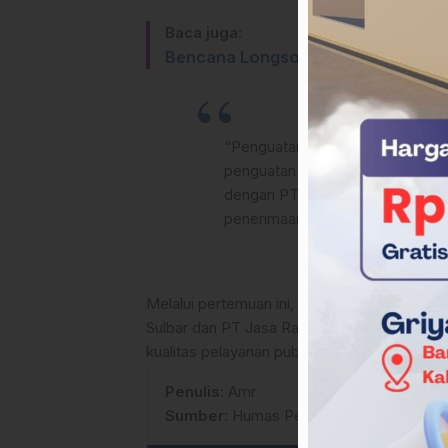
Baca juga:
Bencana Longsor Kembali Terjadi 
“Penguatan PAD tidak dapat dilaku
penguatan regulasi, serta inovasi
dengan PT Jasa Raharja menjadi 
penerimaan daerah yang berkeadi
Melalui pertemuan ini, diharapkan terbang
Sulbar dan PT Jasa Raharja dalam mendoro
kualitas pelayanan publik di Provinsi Sulawesi
Penulis
: Amr
Sumber
:
Humas Pemprov Sulbar