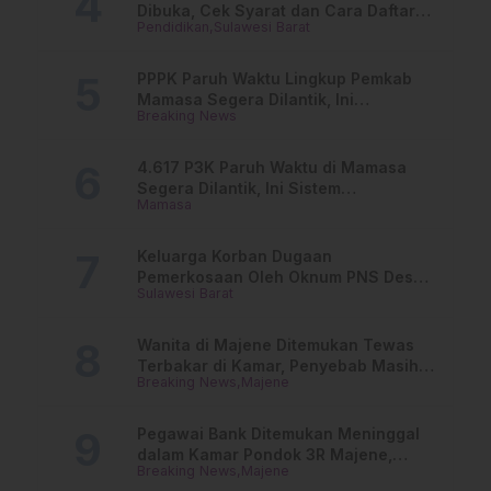
Dibuka, Cek Syarat dan Cara Daftar
Pendidikan
Sulawesi Barat
Online
PPPK Paruh Waktu Lingkup Pemkab
Mamasa Segera Dilantik, Ini
Breaking News
Jadwalnya!
4.617 P3K Paruh Waktu di Mamasa
Segera Dilantik, Ini Sistem
Mamasa
Penggajiannya!
Keluarga Korban Dugaan
Pemerkosaan Oleh Oknum PNS Desak
Sulawesi Barat
Transparansi Kejari Mamasa
Wanita di Majene Ditemukan Tewas
Terbakar di Kamar, Penyebab Masih
Breaking News
Majene
Misterius
Pegawai Bank Ditemukan Meninggal
dalam Kamar Pondok 3R Majene,
Breaking News
Majene
Polisi Lakukan Penyelidikan