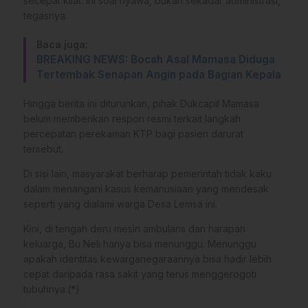
secepat kilat. Ini soal nyawa, bukan sekadar administrasi,”
tegasnya.
Baca juga:
BREAKING NEWS: Bocah Asal Mamasa Diduga
Tertembak Senapan Angin pada Bagian Kepala
​Hingga berita ini diturunkan, pihak Dukcapil Mamasa
belum memberikan respon resmi terkait langkah
percepatan perekaman KTP bagi pasien darurat
tersebut.
Di sisi lain, masyarakat berharap pemerintah tidak kaku
dalam menangani kasus kemanusiaan yang mendesak
seperti yang dialami warga Desa Lemsa ini.
​Kini, di tengah deru mesin ambulans dan harapan
keluarga, Bu Neli hanya bisa menunggu. Menunggu
apakah identitas kewarganegaraannya bisa hadir lebih
cepat daripada rasa sakit yang terus menggerogoti
tubuhnya.(*)