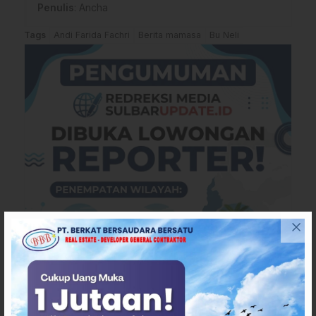
Penulis
: Ancha
Tags
Andi Farida Fachri
Berita mamasa
Bu Neli