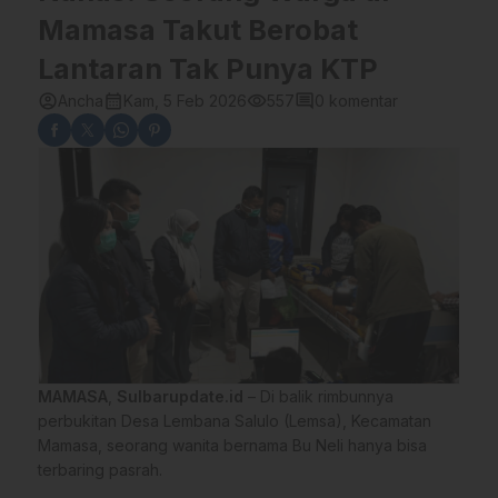
Mamasa Takut Berobat
Lantaran Tak Punya KTP
account_circle
calendar_month
visibility
comment
Ancha
Kam, 5 Feb 2026
557
0 komentar
MAMASA
,
Sulbarupdate.id
– Di balik rimbunnya
perbukitan Desa Lembana Salulo (Lemsa), Kecamatan
Mamasa, seorang wanita bernama Bu Neli hanya bisa
terbaring pasrah.