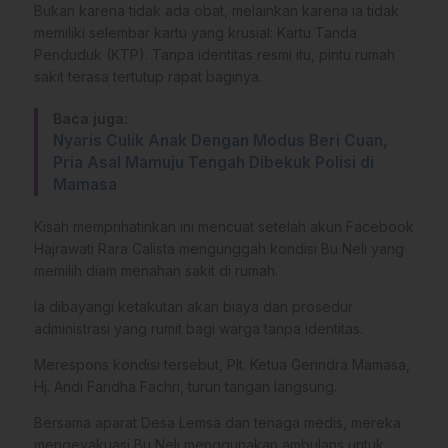
Bukan karena tidak ada obat, melainkan karena ia tidak
memiliki selembar kartu yang krusial: Kartu Tanda
Penduduk (KTP). Tanpa identitas resmi itu, pintu rumah
sakit terasa tertutup rapat baginya.
Baca juga:
Nyaris Culik Anak Dengan Modus Beri Cuan,
Pria Asal Mamuju Tengah Dibekuk Polisi di
Mamasa
​Kisah memprihatinkan ini mencuat setelah akun Facebook
Hajrawati Rara Calista mengunggah kondisi Bu Neli yang
memilih diam menahan sakit di rumah.
Ia dibayangi ketakutan akan biaya dan prosedur
administrasi yang rumit bagi warga tanpa identitas.
​Merespons kondisi tersebut, Plt. Ketua Gerindra Mamasa,
Hj. Andi Faridha Fachri, turun tangan langsung.
Bersama aparat Desa Lemsa dan tenaga medis, mereka
mengevakuasi Bu Neli menggunakan ambulans untuk