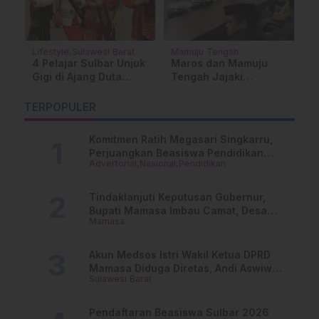
Lifestyle
Sulawesi Barat
Mamuju Tengah
M
n
4 Pelajar Sulbar Unjuk
Maros dan Mamuju
S
s
Gigi di Ajang Duta
Tengah Jajaki
A
Siswa Indonesia 2026,
Kolaborasi Sektor
A
2 dari Mamasa
Pangan
P
TERPOPULER
Komitmen Ratih Megasari Singkarru,
Perjuangkan Beasiswa Pendidikan
Advertorial
Nasional
Pendidikan
Dari PAUD Hingga Perguruan Tinggi
Tindaklanjuti Keputusan Gubernur,
Bupati Mamasa Imbau Camat, Desa
Mamasa
dan Lurah
Akun Medsos Istri Wakil Ketua DPRD
Mamasa Diduga Diretas, Andi Aswiwin
Sulawesi Barat
Buka Suara
Pendaftaran Beasiswa Sulbar 2026