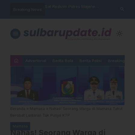
nyalahgunaan Data
Sat Reskrim Polres Majene
Aktivis “War
search
Breaking News
 Warga Mamasa Kaget
Launching Unit Reaksi Cepat
Mamasa: “KU
ercatat Menunggak di
Nama, Atura
Dipermainka
menu
light_mode
home
Advertorial
Berita Bola
Berita Polisi
Breaking New
Beranda
»
Mamasa
»
Nahas! Seorang Warga di Mamasa Takut
Berobat Lantaran Tak Punya KTP
Mamasa
Nahas! Seorang Warga di