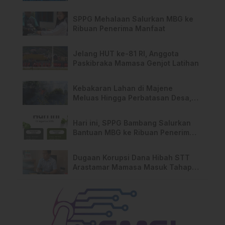
Kebakaran di Limboro
SPPG Mehalaan Salurkan MBG ke
Ribuan Penerima Manfaat
Jelang HUT ke-81 RI, Anggota
Paskibraka Mamasa Genjot Latihan
Kebakaran Lahan di Majene
Meluas Hingga Perbatasan Desa,
Warga Soroti Dugaan Kelalaian
Pemilik Lahan
Hari ini, SPPG Bambang Salurkan
Bantuan MBG ke Ribuan Penerima
Manfaat
Dugaan Korupsi Dana Hibah STT
Arastamar Mamasa Masuk Tahap
Pralidik, 19 Saksi Terperiksa