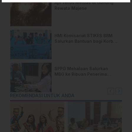
Api Terus Meluas di Gunung
Rewata Majene
HMI Komisariat STIKES BBM
Salurkan Bantuan bagi Korban
Kebakaran di Limboro
SPPG Mehalaan Salurkan
MBG ke Ribuan Penerima
Manfaat
REKOMENDASI UNTUK ANDA