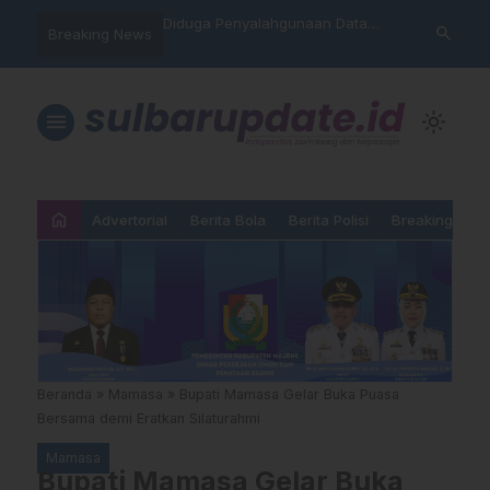
hankan Takhta Eropa,
Diduga Penyalahgunaan Data
Sat Reskrim 
search
Breaking News
 Arsenal Dalam Final
Nasabah, Warga Mamasa Kaget
Launching Un
pions 2026
Namanya Tercatat Menunggak di
PNM
menu
light_mode
home
Advertorial
Berita Bola
Berita Polisi
Breaking New
Beranda
»
Mamasa
»
Bupati Mamasa Gelar Buka Puasa
Bersama demi Eratkan Silaturahmi
Mamasa
Bupati Mamasa Gelar Buka