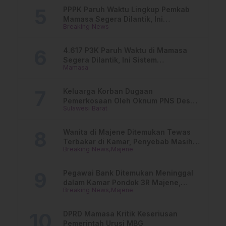
PPPK Paruh Waktu Lingkup Pemkab
Mamasa Segera Dilantik, Ini
Breaking News
Jadwalnya!
4.617 P3K Paruh Waktu di Mamasa
Segera Dilantik, Ini Sistem
Mamasa
Penggajiannya!
Keluarga Korban Dugaan
Pemerkosaan Oleh Oknum PNS Desak
Sulawesi Barat
Transparansi Kejari Mamasa
Wanita di Majene Ditemukan Tewas
Terbakar di Kamar, Penyebab Masih
Breaking News
Majene
Misterius
Pegawai Bank Ditemukan Meninggal
dalam Kamar Pondok 3R Majene,
Breaking News
Majene
Polisi Lakukan Penyelidikan
DPRD Mamasa Kritik Keseriusan
Pemerintah Urusi MBG