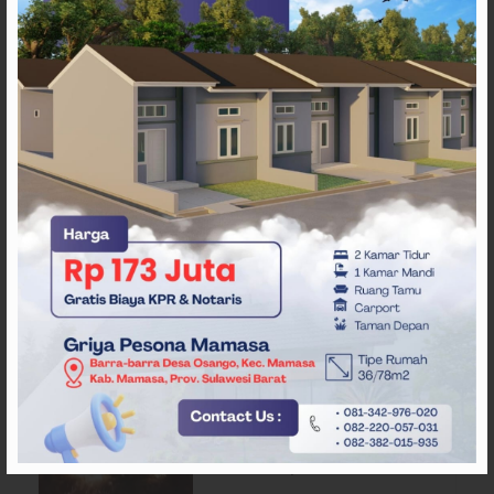
ARTIKEL TERKAIT
Pemda Mamasa dan
Masyarakat Capai
Kesepahaman, Pengaktifan
TPA Salurano
Api Terus Meluas di Gunung
Rewata Majene