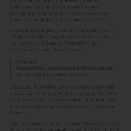
kepemimpinan mereka, Bupati Mamasa Welem
Sambolangi bersama Wakil Bupati H. Sudirman
menyelenggarakan agenda buka puasa bersama di
Rumah Jabatan (Rujab) Bupati, Jumat (20/2/2026).
​Acara yang berlangsung khidmat ini mengusung tema
“Mempererat Silaturahmi, Meningkatkan Kebersamaan
dan Kepedulian di Bulan Suci Ramadhan untuk
Mewujudkan Mamasa Menuju Mamase.”
Baca juga:
Elegansi Adat dalam Langkah Pembangunan,
24 Tahun Mamasa Menenun Asa
​Sejak pukul 16.00 WITA, suasana di Rujab Bupati mulai
dipadati tamu undangan. Hadir dalam kegiatan tersebut
unsur Forkopimda, tokoh masyarakat, tokoh adat, serta
tokoh lintas agama dari berbagai wilayah di Kabupaten
Mamasa.
​Dalam sambutannya, Bupati Mamasa, Welem Sambolangi
menekankan bahwa momentum Ramadan adalah bingkai