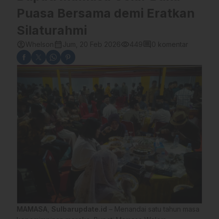
Puasa Bersama demi Eratkan
Silaturahmi
account_circle
calendar_month
visibility
comment
Whelson
Jum, 20 Feb 2026
449
0 komentar
MAMASA
,
Sulbarupdate.id
– Menandai satu tahun masa