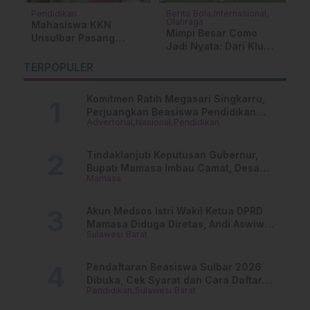
Pendidikan
Berita Bola
Internasional
Ad
Olahraga
P
Mahasiswa KKN
Mimpi Besar Como
P
Unsulbar Pasang
Jadi Nyata: Dari Klub
S
Lampu Reflektor di
Bangkrut Menuju
B
Desa Kunyi
TERPOPULER
Panggung Liga
W
Champions
Komitmen Ratih Megasari Singkarru,
Perjuangkan Beasiswa Pendidikan
Advertorial
Nasional
Pendidikan
Dari PAUD Hingga Perguruan Tinggi
Tindaklanjuti Keputusan Gubernur,
Bupati Mamasa Imbau Camat, Desa
Mamasa
dan Lurah
Akun Medsos Istri Wakil Ketua DPRD
Mamasa Diduga Diretas, Andi Aswiwin
Sulawesi Barat
Buka Suara
Pendaftaran Beasiswa Sulbar 2026
Dibuka, Cek Syarat dan Cara Daftar
Pendidikan
Sulawesi Barat
Online