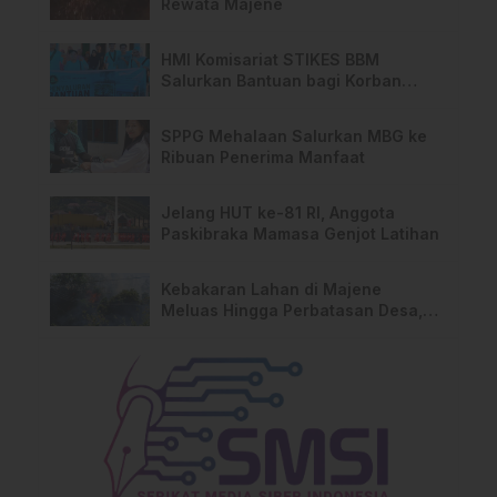
Rewata Majene
HMI Komisariat STIKES BBM
Salurkan Bantuan bagi Korban
Kebakaran di Limboro
SPPG Mehalaan Salurkan MBG ke
Ribuan Penerima Manfaat
Jelang HUT ke-81 RI, Anggota
Paskibraka Mamasa Genjot Latihan
Kebakaran Lahan di Majene
Meluas Hingga Perbatasan Desa,
Warga Soroti Dugaan Kelalaian
Pemilik Lahan