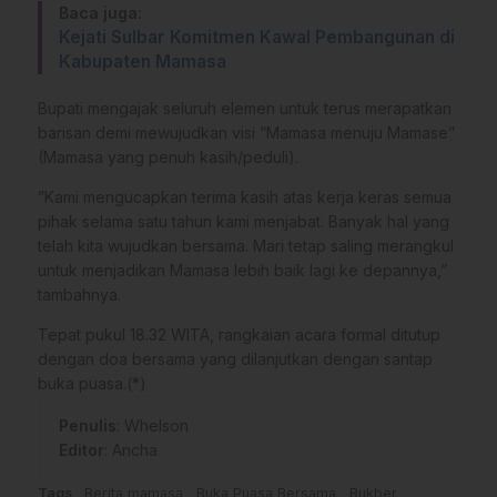
Baca juga:
Kejati Sulbar Komitmen Kawal Pembangunan di
Kabupaten Mamasa
​Bupati mengajak seluruh elemen untuk terus merapatkan
barisan demi mewujudkan visi “Mamasa menuju Mamase”
(Mamasa yang penuh kasih/peduli).
​”Kami mengucapkan terima kasih atas kerja keras semua
pihak selama satu tahun kami menjabat. Banyak hal yang
telah kita wujudkan bersama. Mari tetap saling merangkul
untuk menjadikan Mamasa lebih baik lagi ke depannya,”
tambahnya.
​Tepat pukul 18.32 WITA, rangkaian acara formal ditutup
dengan doa bersama yang dilanjutkan dengan santap
buka puasa.(*)
Penulis
: Whelson
Editor
: Ancha
Tags
Berita mamasa
Buka Puasa Bersama
Bukber