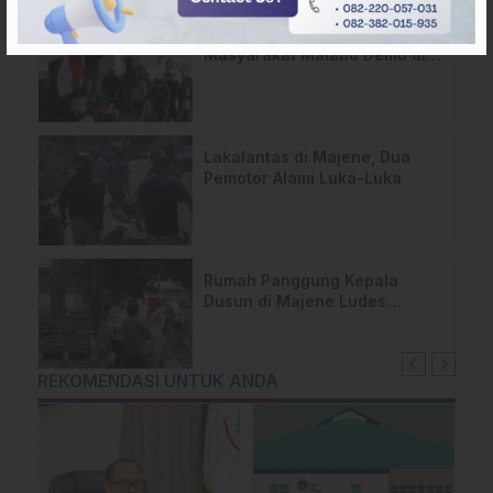
BREAKING NEWS: Ratusan
Masyarakat Malabo Demo di
Kantor Bupati Mamasa Tolak
Pembangunan TPA di
Salurano
Lakalantas di Majene, Dua
Pemotor Alami Luka-Luka
Rumah Panggung Kepala
Dusun di Majene Ludes
Terbakar, Kerugian Capai
Rp75 Juta
REKOMENDASI UNTUK ANDA