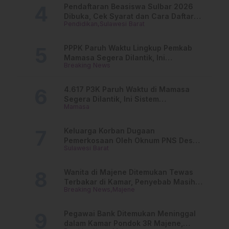
Pendaftaran Beasiswa Sulbar 2026
Dibuka, Cek Syarat dan Cara Daftar
Pendidikan
Sulawesi Barat
Online
PPPK Paruh Waktu Lingkup Pemkab
Mamasa Segera Dilantik, Ini
Breaking News
Jadwalnya!
4.617 P3K Paruh Waktu di Mamasa
Segera Dilantik, Ini Sistem
Mamasa
Penggajiannya!
Keluarga Korban Dugaan
Pemerkosaan Oleh Oknum PNS Desak
Sulawesi Barat
Transparansi Kejari Mamasa
Wanita di Majene Ditemukan Tewas
Terbakar di Kamar, Penyebab Masih
Breaking News
Majene
Misterius
Pegawai Bank Ditemukan Meninggal
dalam Kamar Pondok 3R Majene,