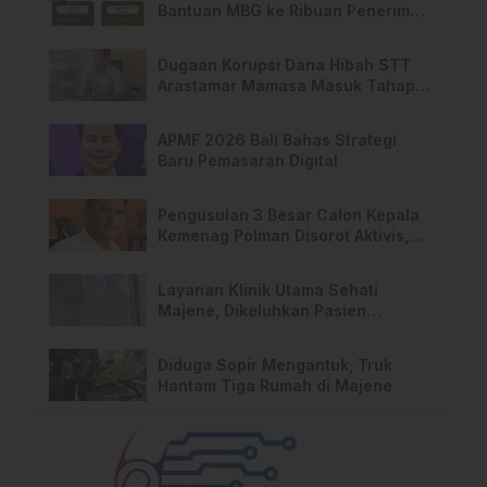
Bantuan MBG ke Ribuan Penerima
Manfaat
Dugaan Korupsi Dana Hibah STT
Arastamar Mamasa Masuk Tahap
Pralidik, 19 Saksi Terperiksa
APMF 2026 Bali Bahas Strategi
Baru Pemasaran Digital
Pengusulan 3 Besar Calon Kepala
Kemenag Polman Disorot Aktivis,
Riskul:”Ada Dugaan Nepotisme “
Layanan Klinik Utama Sehati
Majene, Dikeluhkan Pasien
Pengguna BPJS Gratis
Diduga Sopir Mengantuk, Truk
Hantam Tiga Rumah di Majene