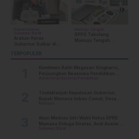
Pemerintahan
Mamuju Tengah
Su
Sulawesi Barat
SPPG Tabolang
D
Arahan Keras
Mamuju Tengah
S
Gubernur Sulbar di
Ditutup Imbas Temuan
D
2026: Tinggalkan
Abon Berulat
TERPOPULER
Kerja Pola Lama,
g
Bekerjalah Dengan
Cerdas!
Komitmen Ratih Megasari Singkarru,
Perjuangkan Beasiswa Pendidikan
Advertorial
Nasional
Pendidikan
Dari PAUD Hingga Perguruan Tinggi
Tindaklanjuti Keputusan Gubernur,
Bupati Mamasa Imbau Camat, Desa
Mamasa
dan Lurah
Akun Medsos Istri Wakil Ketua DPRD
Mamasa Diduga Diretas, Andi Aswiwin
Sulawesi Barat
Buka Suara