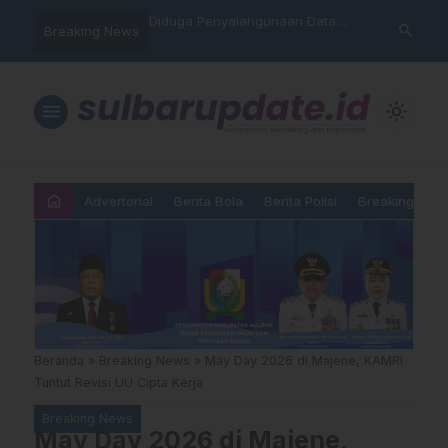
nyalahgunaan Data
Sat Reskrim Polres Majene
Aktivis “War
search
Breaking News
…
 Warga Mamasa Kaget
Launching Unit Reaksi Cepat
Mamasa: “KU
ercatat Menunggak di
Nama, Atura
Dipermainka
menu
light_mode
home
Advertorial
Berita Bola
Berita Polisi
Breaking New
Beranda
»
Breaking News
»
May Day 2026 di Majene, KAMRI
Tuntut Revisi UU Cipta Kerja
Breaking News
May Day 2026 di Majene,