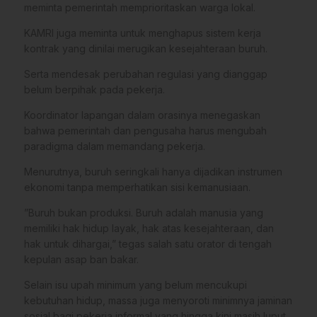
meminta pemerintah memprioritaskan warga lokal.
​KAMRI juga meminta untuk menghapus sistem kerja
kontrak yang dinilai merugikan kesejahteraan buruh.
Serta mendesak perubahan regulasi yang dianggap
belum berpihak pada pekerja.
​Koordinator lapangan dalam orasinya menegaskan
bahwa pemerintah dan pengusaha harus mengubah
paradigma dalam memandang pekerja.
Menurutnya, buruh seringkali hanya dijadikan instrumen
ekonomi tanpa memperhatikan sisi kemanusiaan.
​”Buruh bukan produksi. Buruh adalah manusia yang
memiliki hak hidup layak, hak atas kesejahteraan, dan
hak untuk dihargai,” tegas salah satu orator di tengah
kepulan asap ban bakar.
​Selain isu upah minimum yang belum mencukupi
kebutuhan hidup, massa juga menyoroti minimnya jaminan
sosial bagi pekerja informal yang hingga kini masih luput