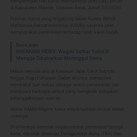
memperingati Hari Buruh Internasional (May Day) pecah
di Kabupaten Majene, Sulawesi Barat, Jumat (1/5/2026).
Puluhan massa yang tergabung dalam Komite Aktivis
Mahasiswa Rakyat Indonesia (KAMRI) turun ke jalan
menyuarakan pembelaan terhadap nasib kaum buruh.
Baca juga:
BREAKING NEWS: Wagub Sulbar Salim S
Mengga Dikabarkan Meninggal Dunia
​Massa memulai aksi di kawasan Jalan Gatot Subroto
hingga Tugu Pahlawan. Dalam aksinya, mahasiswa
membakar ban bekas sebagai simbol perlawanan dan
membawa berbagai atribut yang mengkritik kebijakan
ketenagakerjaan saat ini.
​Aktivis KAMRI Majene bawa empat tuntutan krusial dalam
orasinya.
Di antaranya menolak segala bentuk pemerasan tenaga
kerja, menolak dominasi Tenaga Kerja Asing (TKA) dan