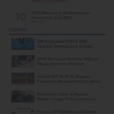
Breaking News
Majene
Polisi Lakukan Penyelidikan
DPRD Mamasa Kritik Keseriusan
Pemerintah Urusi MBG
Mamasa
TERBARU
HMI Komisariat STIKES BBM
Salurkan Bantuan bagi Korban
Kebakaran di Limboro
SPPG Mehalaan Salurkan MBG ke
Ribuan Penerima Manfaat
Jelang HUT ke-81 RI, Anggota
Paskibraka Mamasa Genjot Latihan
Kebakaran Lahan di Majene
Meluas Hingga Perbatasan Desa,
Warga Soroti Dugaan Kelalaian
Pemilik Lahan
Hari ini, SPPG Bambang Salurkan