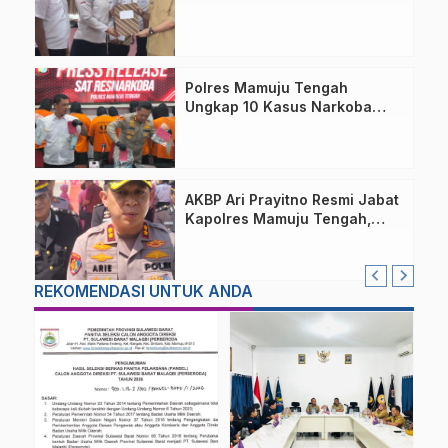
Perangkat Desa
Polres Mamuju Tengah
Ungkap 10 Kasus Narkoba
Dalam 3 Bulan
AKBP Ari Prayitno Resmi Jabat
Kapolres Mamuju Tengah,
Komitmen Lanjutkan Program
Positif
REKOMENDASI UNTUK ANDA