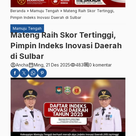
Beranda
»
Mamuju Tengah
»
Mateng Raih Skor Tertinggi,
Pimpin Indeks Inovasi Daerah di Sulbar
Mamuju Tengah
Mateng Raih Skor Tertinggi,
Pimpin Indeks Inovasi Daerah
di Sulbar
account_circle
calendar_month
visibility
comment
Ancha
Ming, 21 Des 2025
483
0 komentar