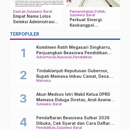
Daerah
Sulawesi Barat
Pemerintahan
Politik
P
Sulawesi Barat
Su
Empat Nama Lolos
Perkuat Sinergi:
B
Seleksi Administrasi
Kesbangpol
P
Direksi PT Sulawesi
Silaturahmi dengan
P
Barat Malaqbi
TERPOPULER
DPW NasDem Sulbar
K
P
Komitmen Ratih Megasari Singkarru,
K
Perjuangkan Beasiswa Pendidikan
Advertorial
Nasional
Pendidikan
Dari PAUD Hingga Perguruan Tinggi
Tindaklanjuti Keputusan Gubernur,
Bupati Mamasa Imbau Camat, Desa
Mamasa
dan Lurah
Akun Medsos Istri Wakil Ketua DPRD
Mamasa Diduga Diretas, Andi Aswiwin
Sulawesi Barat
Buka Suara
Pendaftaran Beasiswa Sulbar 2026
Dibuka, Cek Syarat dan Cara Daftar
Pendidikan
Sulawesi Barat
Online