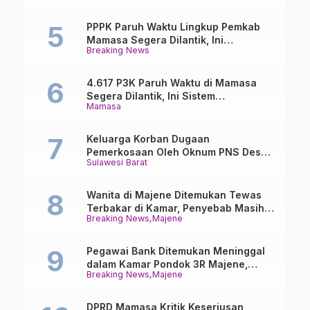
PPPK Paruh Waktu Lingkup Pemkab
Mamasa Segera Dilantik, Ini
Breaking News
Jadwalnya!
4.617 P3K Paruh Waktu di Mamasa
Segera Dilantik, Ini Sistem
Mamasa
Penggajiannya!
Keluarga Korban Dugaan
Pemerkosaan Oleh Oknum PNS Desak
Sulawesi Barat
Transparansi Kejari Mamasa
Wanita di Majene Ditemukan Tewas
Terbakar di Kamar, Penyebab Masih
Breaking News
Majene
Misterius
Pegawai Bank Ditemukan Meninggal
dalam Kamar Pondok 3R Majene,
Breaking News
Majene
Polisi Lakukan Penyelidikan
DPRD Mamasa Kritik Keseriusan