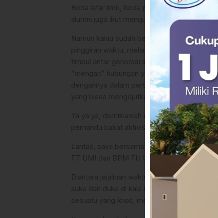
Beda latar ilmu, beda profesi, bahkan jarak
alumni juga ikut mengurai perbedaan itu.
Namun kalau sudah bertemu begini, meruntut
pinggiran waktu, melangkah demi langkah be
timbul antar generasi satu sama lain, terhu
“mengait” hubungan yang tidak saja tanda b
dengannya dalam pertemuan menjadi “terko
yang biasa mengejutkan.
Ya ya ya, demikianlah disiplin itu yang dia
pemandu bakat aktivis pada Himpunan Mahasi
Lantas, saya bersama AM. Syaefuddin yang 
FT UMI dan BPM FH UMI era 93-95.
Diantara jejalinan waktu dulu dan saat ini l
suka dan duka di kala itu dan “menghargai ke
sesuatu yang khas, mengalur dan mendalam