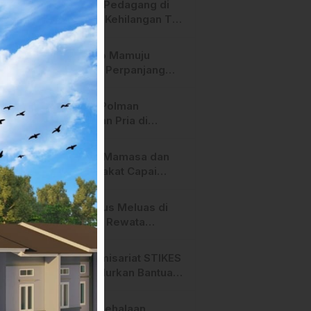
Heboh! Pedagang di
Majene Kehilangan Tas
Berisi Uang dan Barang
Penting
Pemkab Mamuju
Tengah Perpanjang
Kontrak 316 Pegawai
PPPK Hingga 2028
Polres Polman
Amankan Pria di
Matakali Bersama 31
Paket Sabu
Pemda Mamasa dan
Masyarakat Capai
Kesepahaman,
Pengaktifan TPA
Api Terus Meluas di
Salurano
Gunung Rewata
Majene
HMI Komisariat STIKES
BBM Salurkan Bantuan
bagi Korban Kebakaran
di Limboro
SPPG Mehalaan