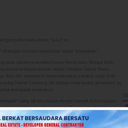
an pilihan kata status “judul” ini.
” di tengah suasana kepenuhan tanpa “kejenuhan”.
ang pada dasarnya tersebut benar-benar baru. Betapa tidak,
stiwa bersama kawan-kawan alumni Fakultas Teknik Mesin
. Baru dlm suasana ini tanpa kehadiran sahabat sejati Andi
ian bung Hamdi Cambang (Al-fatihah untuk kedua almarhum) yg
untuk kehidupan berikutnya.
T
r mengalir” yang tak bisa kuurai dengan banyak kata maupum
rjumpaan rutin seperti ini memang “bersamanya” tak bisa
saya disiplin memberi tanda kutip atas tiap pilihan kata yang
 lekang oleh waktu.