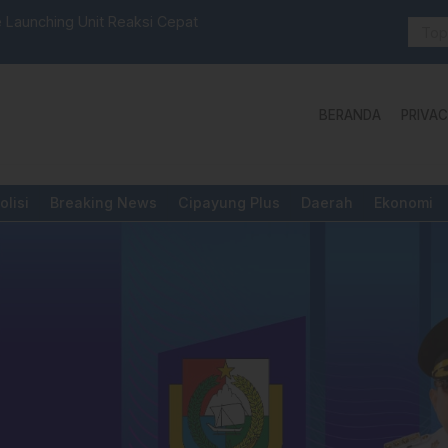
 Launching Unit Reaksi Cepat
Aktivis “W
Yang Diper
BERANDA
PRIVAC
olisi
Breaking News
Cipayung Plus
Daerah
Ekonomi