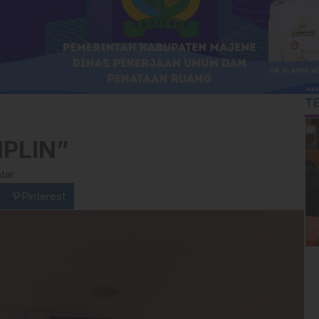
T
IPLIN”
tar
Pinterest