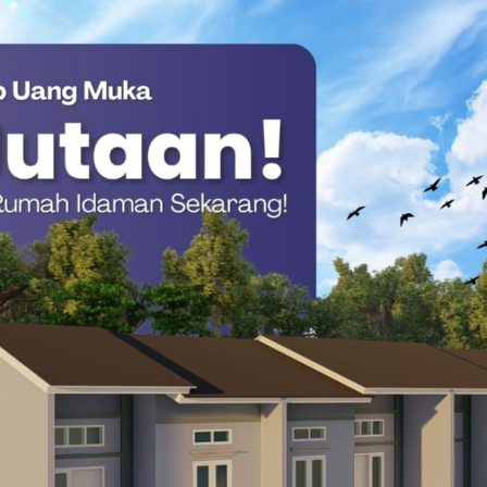
 materil yang memisahkan membuat rutinitas keseharian pasca-
 sekian tema obrolan yg tampak teratur, bermula dari
rgeser diantara kisah-kisah dan pertanyaan-pertanyaan yang
bung hingga ke pusaran waktu ang membuat ikatan ini kian erat
eda generasi, tapi juga tantangan yg dihadapi masing-masing,
nfirmasi” yang membuat makin disiplin melayani tema-tema
ntaranya ada senior Kakanda Andi Yulham yang tergolong
swa Mesin (FT-UMI) hingga hari ini, semua tetap disiplin.
juga dikenal sederhana “Udin Samelang” itu satu zaman Senat
aksana perisai yang belum pernah tergores, kukuh menyatu dalam
nangan” di balik hal-hal baru setelahnya, Ini mengukirkan
.