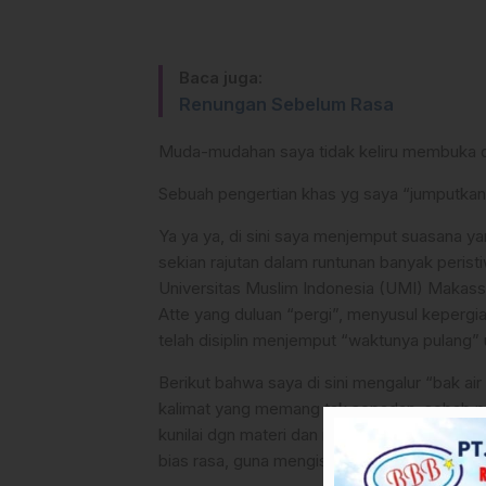
Baca juga:
Renungan Sebelum Rasa
Muda-mudahan saya tidak keliru membuka deng
Sebuah pengertian khas yg saya “jumputkan
Ya ya ya, di sini saya menjemput suasana y
sekian rajutan dalam runtunan banyak peri
Universitas Muslim Indonesia (UMI) Makassar
Atte yang duluan “pergi”, menyusul keperg
telah disiplin menjemput “waktunya pulang” 
Berikut bahwa saya di sini mengalur “bak ai
kalimat yang memang tak sepadan, sebab pe
kunilai dgn materi dan ini kubuktikan dimana 
bias rasa, guna mengisi asa yang tak pernah