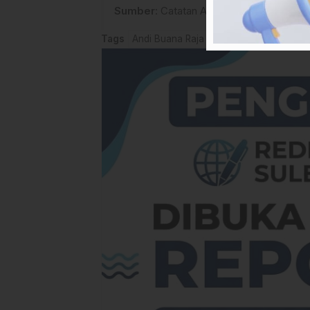
Sumber
:
Catatan Andi Buana Raja
Tags
Andi Buana Raja
Opini