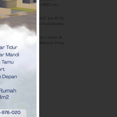
Salurkan MBG ke
Ribuan Penerima
Manfaat
Jelang HUT ke-81 RI,
Anggota Paskibraka
Mamasa Genjot
Latihan
Kebakaran Lahan di
Majene Meluas Hingga
Perbatasan Desa,
Warga Soroti Dugaan
Kelalaian Pemilik Lahan