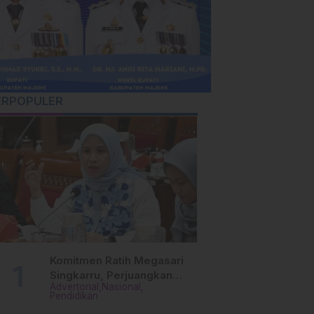
ERPOPULER
Komitmen Ratih Megasari
Singkarru, Perjuangkan
Advertorial
Nasional
Beasiswa Pendidikan Dari
Pendidikan
PAUD Hingga Perguruan