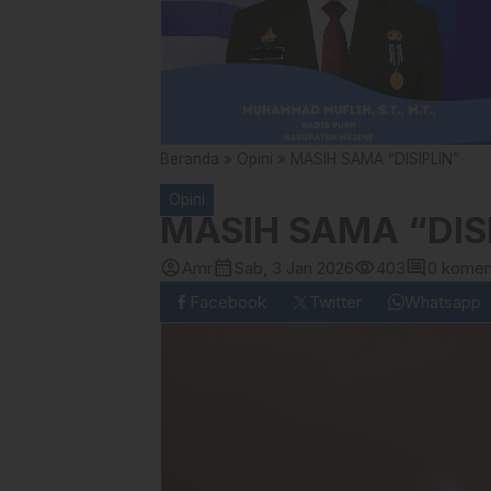
Beranda
»
Opini
»
MASIH SAMA “DISIPLIN”
Opini
MASIH SAMA “DIS
account_circle
calendar_month
visibility
comment
Amr
Sab, 3 Jan 2026
403
0 komen
Facebook
Twitter
Whatsapp