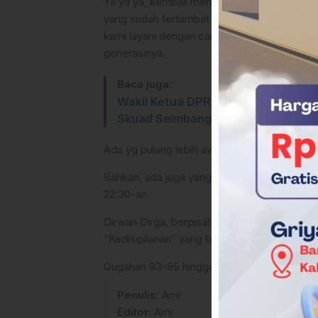
Ya ya ya, kembali menjadi tetap ”Disiplin”, 
yang sudah tertambat usia jauh hadir belaka
kami layani dengan cara disiplin mendengar 
generasinya.
Baca juga:
Wakil Ketua DPRD Mamasa Jagokan 
Skuad Seimbang
Ada yg pulang lebih awal, tapi kami masih di s
Bahkan, ada juga yang setia mengingatkan d
22:30-an.
Dirwan Dirga, berpisah di situ dan tidak bali
“Kedisipilanan” yang boleh jadi derajatnya l
Gugahan 93-95 hingga jelang 2026 (ed.29/12
Penulis
: Amr
Editor
: Amr