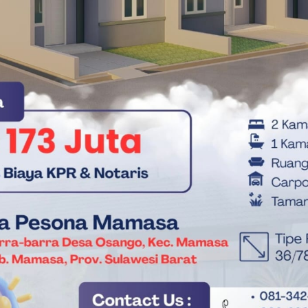
apalagi kehadiran yang seakan diizin oleh waktu, adalah generasi
ngan seolah siap menutup jadwal. mereka yg terakhir yang
dan sesekali memberi istilah yang cocok dengan isi celotehan
Prancis di Piala Dunia 2026: Mental Juara dan
ini hingga larut pukul 03:15 dinihari.
an mengarahkan saya masuk saat masih di parkiran pukul
k-balik lagi. Ya ya ya, saya pun memahami itu juga
ebih tinggi yang tak terbayang olehku sebelumnya.!
/26).