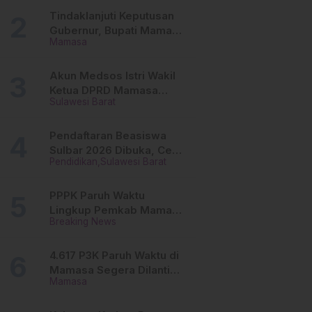
Tinggi
Tindaklanjuti Keputusan
Gubernur, Bupati Mamasa
Mamasa
Imbau Camat, Desa dan
Lurah
Akun Medsos Istri Wakil
Ketua DPRD Mamasa
Sulawesi Barat
Diduga Diretas, Andi
Aswiwin Buka Suara
Pendaftaran Beasiswa
Sulbar 2026 Dibuka, Cek
Pendidikan
Sulawesi Barat
Syarat dan Cara Daftar
Online
PPPK Paruh Waktu
Lingkup Pemkab Mamasa
Breaking News
Segera Dilantik, Ini
Jadwalnya!
4.617 P3K Paruh Waktu di
Mamasa Segera Dilantik,
Mamasa
Ini Sistem Penggajiannya!