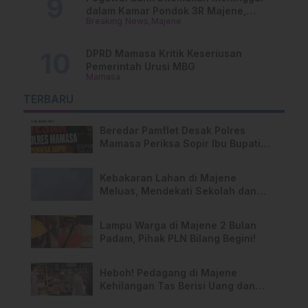
dalam Kamar Pondok 3R Majene,
Breaking News
Majene
Polisi Lakukan Penyelidikan
DPRD Mamasa Kritik Keseriusan
Pemerintah Urusi MBG
Mamasa
TERBARU
Beredar Pamflet Desak Polres
Mamasa Periksa Sopir Ibu Bupati
Terkait Dugaan Nota Fiktif
Kebakaran Lahan di Majene
Meluas, Mendekati Sekolah dan
Permukiman Warga
Lampu Warga di Majene 2 Bulan
Padam, Pihak PLN Bilang Begini!
Heboh! Pedagang di Majene
Kehilangan Tas Berisi Uang dan
Barang Penting