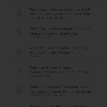
Pendaftaran Beasiswa Sulbar 2026
Dibuka, Cek Syarat dan Cara Daftar
Pendidikan
Sulawesi Barat
Online
PPPK Paruh Waktu Lingkup Pemkab
Mamasa Segera Dilantik, Ini
Breaking News
Jadwalnya!
4.617 P3K Paruh Waktu di Mamasa
Segera Dilantik, Ini Sistem
Mamasa
Penggajiannya!
Keluarga Korban Dugaan
Pemerkosaan Oleh Oknum PNS Desak
Sulawesi Barat
Transparansi Kejari Mamasa
Wanita di Majene Ditemukan Tewas
Terbakar di Kamar, Penyebab Masih
Breaking News
Majene
Misterius
Pegawai Bank Ditemukan Meninggal