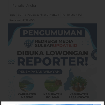
Penulis
: Ancha
Tags
Berita Pesawat Hilang Kontak
Penjelasan IAT
Pesawat ATR 400