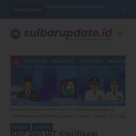
nyalahgunaan Data
Sat Reskrim Polres Majene
Aktivis “War
search
Breaking News
…
 Warga Mamasa Kaget
Launching Unit Reaksi Cepat
Mamasa: “KU
ercatat Menunggak di
Nama, Atura
Dipermainka
menu
light_mode
home
Advertorial
Berita Bola
Berita Polisi
Breaking New
Beranda
»
Nasional
»
KKP dan IAT Klarifikasi Penumpang
dalam Pesawat ATR Hilang Kontak di Sulsel, Ternyata 10 Orang
Nasional
Sulawesi
KKP dan IAT Klarifikasi