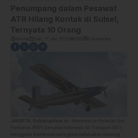
Penumpang dalam Pesawat
ATR Hilang Kontak di Sulsel,
Ternyata 10 Orang
account_circle
calendar_month
visibility
comment
Ancha
Sab, 17 Jan 2026
305
0 komentar
JAKARTA
,
Sulbarupdate.id
– Kementerian Kelautan dan
Perikanan (KKP) bersama Indonesia Air Transport (IAT)
menggelar konferensi pers guna meluruskan simpang