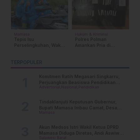
Mamasa
Hukum & Kriminal
M
Tepis Isu
Polres Polman
P
Perselingkuhan, Wakil
Amankan Pria di
D
a
Ketua DPRD
Matakali Bersama 31
D
Mamasa:”Itu Fitnah
Paket Sabu
A
TERPOPULER
Tak Berdasar”
A
Komitmen Ratih Megasari Singkarru,
Perjuangkan Beasiswa Pendidikan
Advertorial
Nasional
Pendidikan
Dari PAUD Hingga Perguruan Tinggi
Tindaklanjuti Keputusan Gubernur,
Bupati Mamasa Imbau Camat, Desa
Mamasa
dan Lurah
Akun Medsos Istri Wakil Ketua DPRD
Mamasa Diduga Diretas, Andi Aswiwin
Sulawesi Barat
Buka Suara