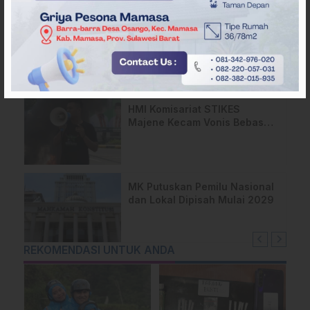
Tantang Platform Digital dan
AI, Dewan Pers Matangkan
Usulan RUU Hak Cipta
HMI Komisariat STIKES
Majene Kecam Vonis Bebas
Oknum Polisi: “Keadilan Tajam
ke Bawah, Tumpul ke Atas”
MK Putuskan Pemilu Nasional
dan Lokal Dipisah Mulai 2029
REKOMENDASI UNTUK ANDA