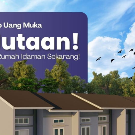
embersamai, menandai sebuah afirmasi nyata dari pemerintah
 wisata berbasis komunal ini.
 dari kemandirian desa. Sebuah siklus ekonomi yang berputar
epenuhnya diamanatkan kepada Badan Usaha Milik Desa
 tahun eksistensinya, destinasi ini terbukti bukan sekadar
or ekonomi yang signifikan.
ta yang terhimpun, mampu mencapai kisaran ratusan juta
stansial di tingkat lokal.
jamin bahwa resonansi perayaan ini akan berlangsung selama
gi pengunjung—turut diimbangi dengan kebijakan tarif yang
bebani retribusi masuk sebesar Rp20.000, sebuah angka yang