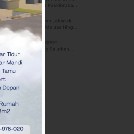
Anggota Paskibraka
Mamasa Genjot
Latihan
Kebakaran Lahan di
Majene Meluas Hingga
Perbatasan Desa,
Warga Soroti Dugaan
Hari ini, SPPG
Kelalaian Pemilik Lahan
Bambang Salurkan
Bantuan MBG ke
Ribuan Penerima
Manfaat