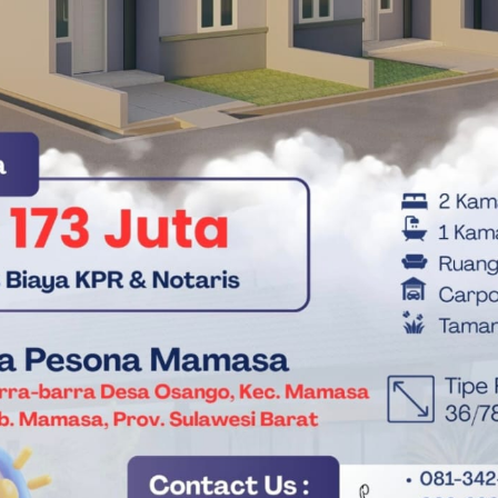
yang ditawarkan.
un, kami berikan akses gratuitas,” tandasnya.
memproyeksikan sebuah lonjakan kuantitatif pada matriks
uah peningkatan signifikan dari angka tahun sebelumnya yang
atu, figur Kepala Desa yang memegang mandat kepemimpinan dua
ampung Natal juga akan dihiasi oleh nuansa akustik yang
ngan.
n Fiskal Pusat 2026 Ancam Stabilitas Ekonomi