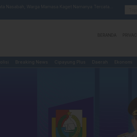
 Launching Unit Reaksi Cepat
Aktivis “W
Yang Diper
BERANDA
PRIVAC
olisi
Breaking News
Cipayung Plus
Daerah
Ekonomi