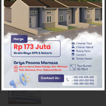
ARTIKEL TERKAIT
Puncak Kemarau, Persawahan
di Mamasa Terdampak
Kekeringan, Ini Langkah Dinas
Pertanian
Dituding Tahu Bantuan Dana
Hibah STT Arastamar Rp 700
Juta, Sekda Mamasa:”Itu
Masa Transisi”
Isu Dugaan Korupsi Dana
Hibah Rp700 Juta, Rektor STT
Arastamar Mamasa Buka
Suara