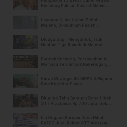
Pengusulan 3 Besar Calon Kepala
Kemenag Polman Disorot Aktivis,
Riskul:”Ada Dugaan Nepotisme “
Layanan Klinik Utama Sehati
Majene, Dikeluhkan Pasien
Pengguna BPJS Gratis
Diduga Sopir Mengantuk, Truk
Hantam Tiga Rumah di Majene
Puncak Kemarau, Persawahan di
Mamasa Terdampak Kekeringan,
Ini Langkah Dinas Pertanian
Peran Strategis BK SMPN 3 Majene
Bina Karakter Siswa
Dituding Tahu Bantuan Dana Hibah
STT Arastamar Rp 700 Juta, Sekda
Mamasa:”Itu Masa Transisi”
Isu Dugaan Korupsi Dana Hibah
Rp700 Juta, Rektor STT Arastamar