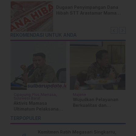
Dugaan Penyimpangan Dana
Hibah STT Arastamar Mamasa
Disorot, Nama Sekda Terseret
REKOMENDASI UNTUK ANDA
Cipayung Plus
Mamasa
Majene
B
Sulawesi Barat
Wujudkan Pelayanan
K
Aktivis Mamasa
Berkualitas dan
G
Ultimatum Pelaksana
Responsif, RSUD
M
Proyek RSUD
Majene Gelar Forum
K
TERPOPULER
Kondosapata
Konsultasi Publik
Komitmen Ratih Megasari Singkarru,