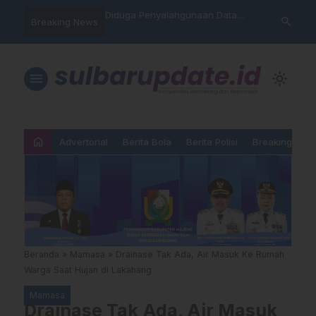
nyalahgunaan Data
Sat Reskrim Polres Majene
Aktivis “War
search
Breaking News
 Warga Mamasa Kaget
Launching Unit Reaksi Cepat
Mamasa: “KU
ercatat Menunggak di
Nama, Atura
Dipermainka
menu
light_mode
home
Advertorial
Berita Bola
Berita Polisi
Breaking New
Beranda
»
Mamasa
»
Drainase Tak Ada, Air Masuk Ke Rumah
Warga Saat Hujan di Lakahang
Mamasa
Drainase Tak Ada, Air Masuk