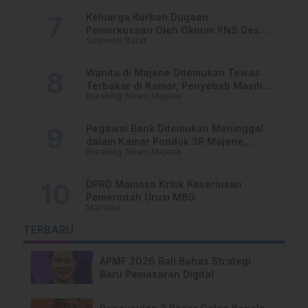
Keluarga Korban Dugaan
Pemerkosaan Oleh Oknum PNS Desak
Sulawesi Barat
Transparansi Kejari Mamasa
Wanita di Majene Ditemukan Tewas
Terbakar di Kamar, Penyebab Masih
Breaking News
Majene
Misterius
Pegawai Bank Ditemukan Meninggal
dalam Kamar Pondok 3R Majene,
Breaking News
Majene
Polisi Lakukan Penyelidikan
DPRD Mamasa Kritik Keseriusan
Pemerintah Urusi MBG
Mamasa
TERBARU
APMF 2026 Bali Bahas Strategi
Baru Pemasaran Digital