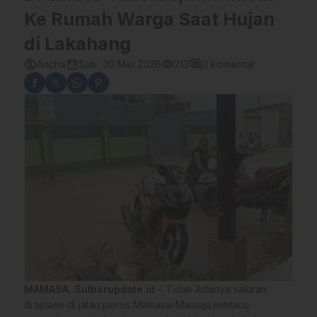
Ke Rumah Warga Saat Hujan
di Lakahang
account_circle
calendar_month
visibility
comment
Ancha
Sab, 30 Mei 2026
213
0 komentar
MAMASA
,
Sulbarupdate.id
– Tidak Adanya saluran
drainase di jalan poros Mamasa-Mamuju memicu