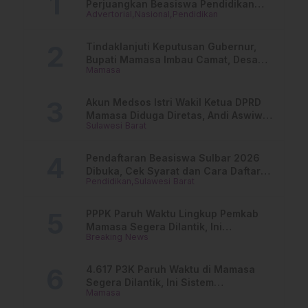
Perjuangkan Beasiswa Pendidikan
Advertorial
Nasional
Pendidikan
Dari PAUD Hingga Perguruan Tinggi
Tindaklanjuti Keputusan Gubernur,
Bupati Mamasa Imbau Camat, Desa
Mamasa
dan Lurah
Akun Medsos Istri Wakil Ketua DPRD
Mamasa Diduga Diretas, Andi Aswiwin
Sulawesi Barat
Buka Suara
Pendaftaran Beasiswa Sulbar 2026
Dibuka, Cek Syarat dan Cara Daftar
Pendidikan
Sulawesi Barat
Online
PPPK Paruh Waktu Lingkup Pemkab
Mamasa Segera Dilantik, Ini
Breaking News
Jadwalnya!
4.617 P3K Paruh Waktu di Mamasa
Segera Dilantik, Ini Sistem
Mamasa
Penggajiannya!