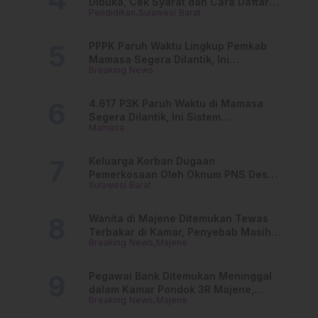
Dibuka, Cek Syarat dan Cara Daftar
Pendidikan
Sulawesi Barat
Online
PPPK Paruh Waktu Lingkup Pemkab
Mamasa Segera Dilantik, Ini
Breaking News
Jadwalnya!
4.617 P3K Paruh Waktu di Mamasa
Segera Dilantik, Ini Sistem
Mamasa
Penggajiannya!
Keluarga Korban Dugaan
Pemerkosaan Oleh Oknum PNS Desak
Sulawesi Barat
Transparansi Kejari Mamasa
Wanita di Majene Ditemukan Tewas
Terbakar di Kamar, Penyebab Masih
Breaking News
Majene
Misterius
Pegawai Bank Ditemukan Meninggal
dalam Kamar Pondok 3R Majene,
Breaking News
Majene
Polisi Lakukan Penyelidikan