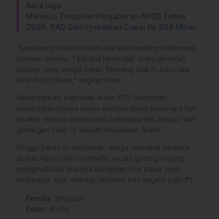
Baca juga:
Mamasa Tetapkan Penjabaran APBD Tahun
2026, PAD Diproyeksikan Capai Rp 838 Miliar
​”Kejadiannya Kamis malam saat kami sedang berkumpul
bermain domino. Tiba-tiba terdengar suara gemuruh
longsor yang sangat keras. Memang saat itu baru saja
turun hujan deras,” ungkap Irsan.
​Sementara itu, Kapolsek Aralle IPTU Nasruddin
melaporkan bahwa cuaca ekstrem dalam beberapa hari
terakhir memicu kemunculan beberapa titik longsor dan
genangan banjir di wilayah Kecamatan Aralle.
​Hingga berita ini diturunkan, warga setempat bersama
aparat masih bahu-membahu secara gotong royong
mengevakuasi sisa-sisa bangunan kios pasar yang
terdampak agar aktivitas ekonomi bisa segera pulih.(*)
Penulis
: Whelson
Editor
: Ancha