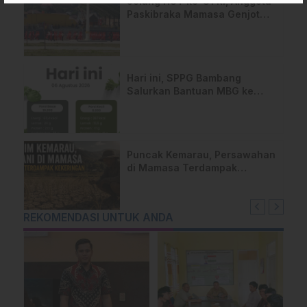
Jelang HUT ke-81 RI, Anggota
Paskibraka Mamasa Genjot
Latihan
Hari ini, SPPG Bambang
Salurkan Bantuan MBG ke
Ribuan Penerima Manfaat
Puncak Kemarau, Persawahan
di Mamasa Terdampak
Kekeringan, Ini Langkah Dinas
Pertanian
REKOMENDASI UNTUK ANDA