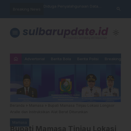
nyalahgunaan Data
Sat Reskrim Polres Majene
Aktivis “War
search
Breaking News
…
 Warga Mamasa Kaget
Launching Unit Reaksi Cepat
Mamasa: “KU
ercatat Menunggak di
Nama, Atura
Dipermainka
menu
light_mode
home
Advertorial
Berita Bola
Berita Polisi
Breaking New
Beranda
»
Mamasa
»
Bupati Mamasa Tinjau Lokasi Longsor
Aralle dan Instruksikan Alat Berat Diturunkan
Mamasa
Bupati Mamasa Tinjau Lokasi