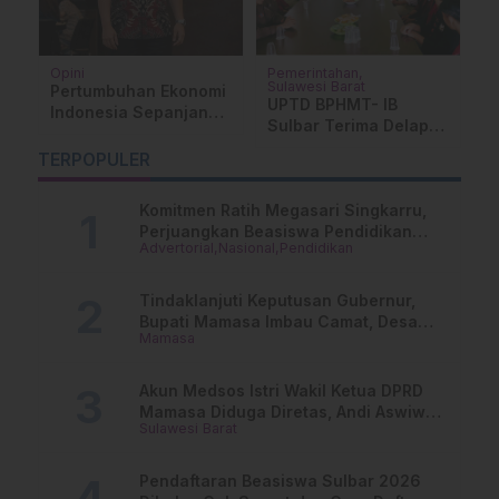
Opini
Pemerintahan
M
Sulawesi Barat
ju
Pertumbuhan Ekonomi
P
UPTD BPHMT- IB
Indonesia Sepanjang
K
Sulbar Terima Delapan
2025, Stabil tetapi
h
Mahasiswa PKL
Belum Lepas dari
R
TERPOPULER
Jurusan Peternakan
Tantangan
Unsulbar
Komitmen Ratih Megasari Singkarru,
Perjuangkan Beasiswa Pendidikan
Advertorial
Nasional
Pendidikan
Dari PAUD Hingga Perguruan Tinggi
Tindaklanjuti Keputusan Gubernur,
Bupati Mamasa Imbau Camat, Desa
Mamasa
dan Lurah
Akun Medsos Istri Wakil Ketua DPRD
Mamasa Diduga Diretas, Andi Aswiwin
Sulawesi Barat
Buka Suara
Pendaftaran Beasiswa Sulbar 2026