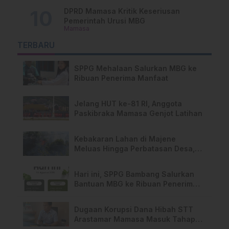
DPRD Mamasa Kritik Keseriusan
Pemerintah Urusi MBG
Mamasa
TERBARU
SPPG Mehalaan Salurkan MBG ke
Ribuan Penerima Manfaat
Jelang HUT ke-81 RI, Anggota
Paskibraka Mamasa Genjot Latihan
Kebakaran Lahan di Majene
Meluas Hingga Perbatasan Desa,
Warga Soroti Dugaan Kelalaian
Pemilik Lahan
Hari ini, SPPG Bambang Salurkan
Bantuan MBG ke Ribuan Penerima
Manfaat
Dugaan Korupsi Dana Hibah STT
Arastamar Mamasa Masuk Tahap
Pralidik, 19 Saksi Terperiksa