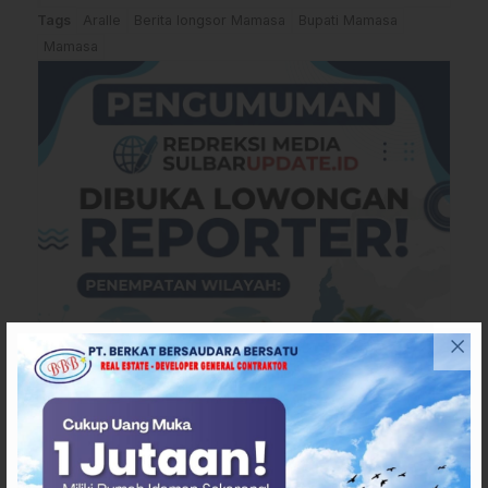
Tags
Aralle
Berita longsor Mamasa
Bupati Mamasa
Mamasa