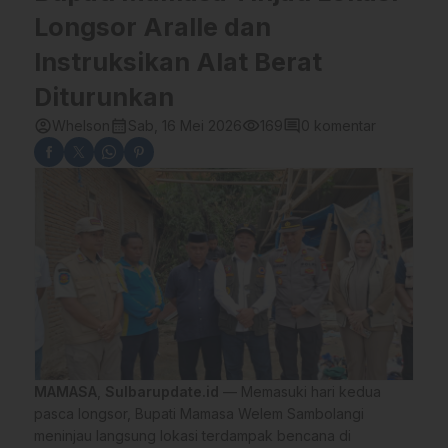
Longsor Aralle dan
Instruksikan Alat Berat
Diturunkan
account_circle
calendar_month
visibility
comment
Whelson
Sab, 16 Mei 2026
169
0 komentar
MAMASA
,
Sulbarupdate.id
— Memasuki hari kedua
pasca longsor, Bupati Mamasa Welem Sambolangi
meninjau langsung lokasi terdampak bencana di