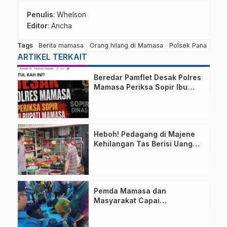
Penulis
: Whelson
Editor
: Ancha
Tags
Berita mamasa
Orang hilang di Mamasa
Polsek Pana
ARTIKEL TERKAIT
Beredar Pamflet Desak Polres
Mamasa Periksa Sopir Ibu
Bupati Terkait Dugaan Nota
Fiktif
Heboh! Pedagang di Majene
Kehilangan Tas Berisi Uang
dan Barang Penting
Pemda Mamasa dan
Masyarakat Capai
Kesepahaman, Pengaktifan
TPA Salurano