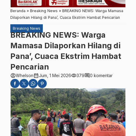
Beranda
»
Breaking News
»
BREAKING NEWS: Warga Mamasa
Dilaporkan Hilang di Pana’, Cuaca Ekstrim Hambat Pencarian
Breaking News
BREAKING NEWS: Warga
Mamasa Dilaporkan Hilang di
Pana’, Cuaca Ekstrim Hambat
Pencarian
account_circle
calendar_month
visibility
comment
Whelson
Jum, 1 Mei 2026
379
0 komentar