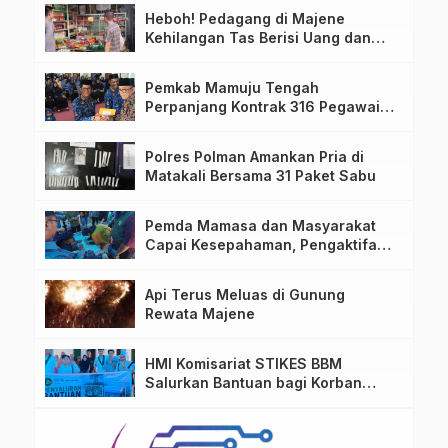
Heboh! Pedagang di Majene
Kehilangan Tas Berisi Uang dan
Barang Penting
Pemkab Mamuju Tengah
Perpanjang Kontrak 316 Pegawai
PPPK Hingga 2028
Polres Polman Amankan Pria di
Matakali Bersama 31 Paket Sabu
Pemda Mamasa dan Masyarakat
Capai Kesepahaman, Pengaktifan
TPA Salurano
Api Terus Meluas di Gunung
Rewata Majene
HMI Komisariat STIKES BBM
Salurkan Bantuan bagi Korban
Kebakaran di Limboro