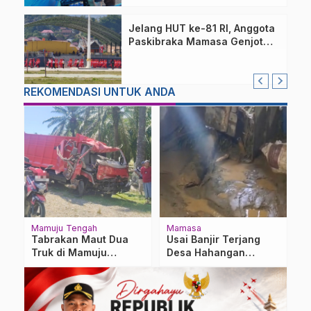
Jelang HUT ke-81 RI, Anggota
Paskibraka Mamasa Genjot
Latihan
REKOMENDASI UNTUK ANDA
Mamuju Tengah
Mamasa
M
Tabrakan Maut Dua
Usai Banjir Terjang
V
d
Truk di Mamuju
Desa Hahangan
A
Tengah, 1 Sopir Tewas
Mamasa, Sejumlah
P
dan 1 Anak Balita Kritis
Rumah Warga
Dilaporkan Rusak
Berat