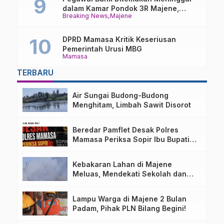
dalam Kamar Pondok 3R Majene,
Breaking News
Majene
Polisi Lakukan Penyelidikan
DPRD Mamasa Kritik Keseriusan
Pemerintah Urusi MBG
Mamasa
TERBARU
Air Sungai Budong-Budong
Menghitam, Limbah Sawit Disorot
Beredar Pamflet Desak Polres
Mamasa Periksa Sopir Ibu Bupati
Terkait Dugaan Nota Fiktif
Kebakaran Lahan di Majene
Meluas, Mendekati Sekolah dan
Permukiman Warga
Lampu Warga di Majene 2 Bulan
Padam, Pihak PLN Bilang Begini!