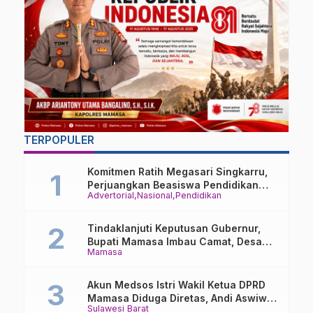
TERPOPULER
Komitmen Ratih Megasari Singkarru,
Perjuangkan Beasiswa Pendidikan
Advertorial
Nasional
Pendidikan
Dari PAUD Hingga Perguruan Tinggi
Tindaklanjuti Keputusan Gubernur,
Bupati Mamasa Imbau Camat, Desa
Mamasa
dan Lurah
Akun Medsos Istri Wakil Ketua DPRD
Mamasa Diduga Diretas, Andi Aswiwin
Sulawesi Barat
Buka Suara