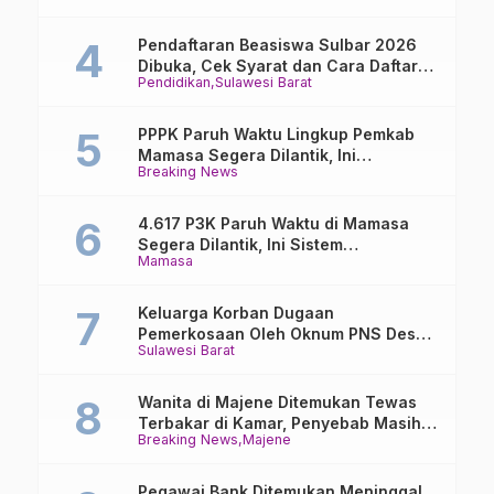
Pendaftaran Beasiswa Sulbar 2026
Dibuka, Cek Syarat dan Cara Daftar
Pendidikan
Sulawesi Barat
Online
PPPK Paruh Waktu Lingkup Pemkab
Mamasa Segera Dilantik, Ini
Breaking News
Jadwalnya!
4.617 P3K Paruh Waktu di Mamasa
Segera Dilantik, Ini Sistem
Mamasa
Penggajiannya!
Keluarga Korban Dugaan
Pemerkosaan Oleh Oknum PNS Desak
Sulawesi Barat
Transparansi Kejari Mamasa
Wanita di Majene Ditemukan Tewas
Terbakar di Kamar, Penyebab Masih
Breaking News
Majene
Misterius
Pegawai Bank Ditemukan Meninggal