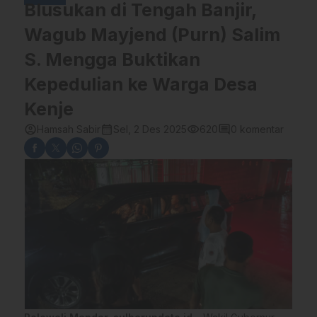
Blusukan di Tengah Banjir,
Wagub Mayjend (Purn) Salim
S. Mengga Buktikan
Kepedulian ke Warga Desa
Kenje
account_circle
calendar_month
visibility
comment
Hamsah Sabir
Sel, 2 Des 2025
620
0 komentar