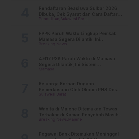
Pendaftaran Beasiswa Sulbar 2026
Dibuka, Cek Syarat dan Cara Daftar
Pendidikan
Sulawesi Barat
Online
PPPK Paruh Waktu Lingkup Pemkab
Mamasa Segera Dilantik, Ini
Breaking News
Jadwalnya!
4.617 P3K Paruh Waktu di Mamasa
Segera Dilantik, Ini Sistem
Mamasa
Penggajiannya!
Keluarga Korban Dugaan
Pemerkosaan Oleh Oknum PNS Desak
Sulawesi Barat
Transparansi Kejari Mamasa
Wanita di Majene Ditemukan Tewas
Terbakar di Kamar, Penyebab Masih
Breaking News
Majene
Misterius
Pegawai Bank Ditemukan Meninggal