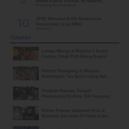
dalam Kamar Pondok 3R Majene,
Breaking News
Majene
Polisi Lakukan Penyelidikan
DPRD Mamasa Kritik Keseriusan
Pemerintah Urusi MBG
Mamasa
TERBARU
Lampu Warga di Majene 2 Bulan
Padam, Pihak PLN Bilang Begini!
Heboh! Pedagang di Majene
Kehilangan Tas Berisi Uang dan
Barang Penting
Pemkab Mamuju Tengah
Perpanjang Kontrak 316 Pegawai
PPPK Hingga 2028
Polres Polman Amankan Pria di
Matakali Bersama 31 Paket Sabu