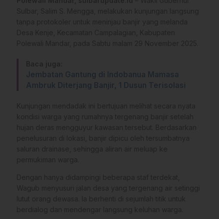
Polewali Mandar, sulbarupdate.id
– Wakil Gubernur
Sulbar, Salim S. Mengga, melakukan kunjungan langsung
tanpa protokoler untuk meninjau banjir yang melanda
Desa Kenje, Kecamatan Campalagian, Kabupaten
Polewali Mandar, pada Sabtu malam 29 November 2025.
Baca juga:
Jembatan Gantung di Indobanua Mamasa
Ambruk Diterjang Banjir, 1 Dusun Terisolasi
Kunjungan mendadak ini bertujuan melihat secara nyata
kondisi warga yang rumahnya tergenang banjir setelah
hujan deras mengguyur kawasan tersebut. Berdasarkan
penelusuran di lokasi, banjir dipicu oleh tersumbatnya
saluran drainase, sehingga aliran air meluap ke
permukiman warga.
Dengan hanya didampingi beberapa staf terdekat,
Wagub menyusuri jalan desa yang tergenang air setinggi
lutut orang dewasa. Ia berhenti di sejumlah titik untuk
berdialog dan mendengar langsung keluhan warga.