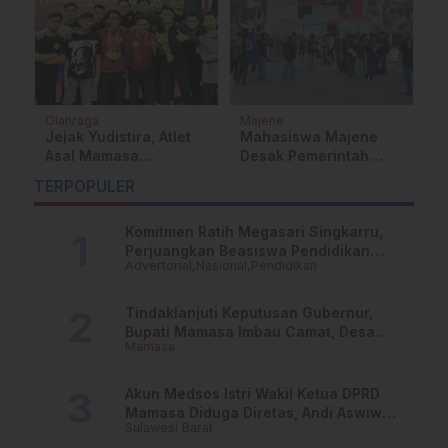
Olahraga
Majene
Na
Jejak Yudistira, Atlet
Mahasiswa Majene
J
Asal Mamasa
Desak Pemerintah
D
Menaklukkan Tatami
Evaluasi MBG dan
A
TERPOPULER
Nasional
Tuntaskan Persoalan
Daerah Sulbar
Komitmen Ratih Megasari Singkarru,
Perjuangkan Beasiswa Pendidikan
Advertorial
Nasional
Pendidikan
Dari PAUD Hingga Perguruan Tinggi
Tindaklanjuti Keputusan Gubernur,
Bupati Mamasa Imbau Camat, Desa
Mamasa
dan Lurah
Akun Medsos Istri Wakil Ketua DPRD
Mamasa Diduga Diretas, Andi Aswiwin
Sulawesi Barat
Buka Suara