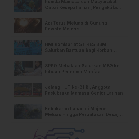
Pemda Mamasa dan Masyarakat
Capai Kesepahaman, Pengaktifan
TPA Salurano
Api Terus Meluas di Gunung
Rewata Majene
HMI Komisariat STIKES BBM
Salurkan Bantuan bagi Korban
Kebakaran di Limboro
SPPG Mehalaan Salurkan MBG ke
Ribuan Penerima Manfaat
Jelang HUT ke-81 RI, Anggota
Paskibraka Mamasa Genjot Latihan
Kebakaran Lahan di Majene
Meluas Hingga Perbatasan Desa,
Warga Soroti Dugaan Kelalaian
Pemilik Lahan