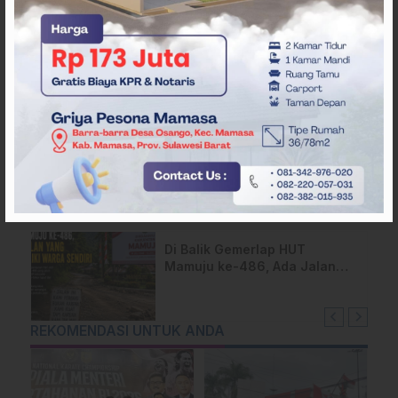
Samsul Samad
Diduga Bermasalah,
Mahasiswa Minta Polda
Sulbar Usut Proyek Jalan
Uhailanu–Ralleanak Rp6,3
Miliar
Kejari Mamuju Tahan 2
Tersangka Kasus Korupsi
Makan-Minum DPRD Rp795
Juta
Di Balik Gemerlap HUT
Mamuju ke-486, Ada Jalan
yang Dipeluk Warga Sendiri
REKOMENDASI UNTUK ANDA