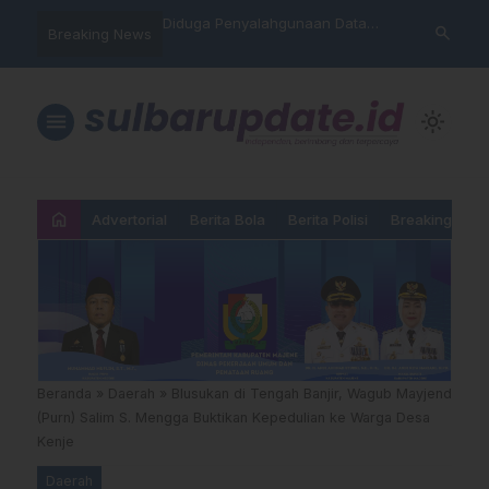
nyalahgunaan Data
Sat Reskrim Polres Majene
Aktivis “War
search
Breaking News
 Warga Mamasa Kaget
Launching Unit Reaksi Cepat
Mamasa: “KU
ercatat Menunggak di
Nama, Atura
Dipermainka
menu
light_mode
home
Advertorial
Berita Bola
Berita Polisi
Breaking New
Beranda
»
Daerah
»
Blusukan di Tengah Banjir, Wagub Mayjend
(Purn) Salim S. Mengga Buktikan Kepedulian ke Warga Desa
Kenje
Daerah