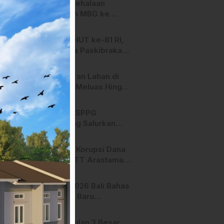
SPPG Mehalaan
Salurkan MBG ke
Ribuan Penerima
Manfaat
Jelang HUT ke-81 RI,
Anggota Paskibraka
Mamasa Genjot
Latihan
Kebakaran Lahan di
Majene Meluas Hingga
Perbatasan Desa,
Warga Soroti Dugaan
Hari ini, SPPG
Kelalaian Pemilik Lahan
Bambang Salurkan
Bantuan MBG ke
Ribuan Penerima
Dugaan Korupsi Dana
Manfaat
Hibah STT Arastamar
Mamasa Masuk Tahap
Pralidik, 19 Saksi
APMF 2026 Bali Bahas
Terperiksa
Strategi Baru
Pemasaran Digital
Pengusulan 3 Besar