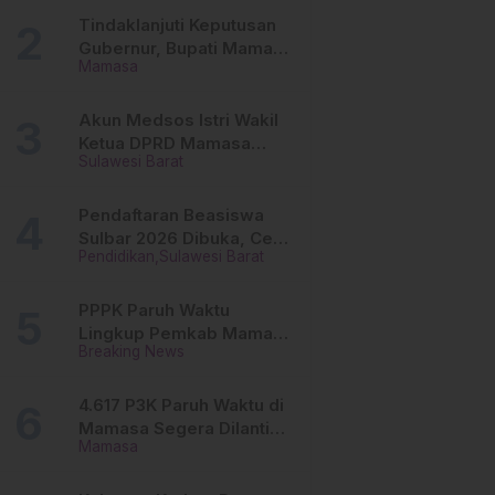
Tinggi
Tindaklanjuti Keputusan
Gubernur, Bupati Mamasa
Mamasa
Imbau Camat, Desa dan
Lurah
Akun Medsos Istri Wakil
Ketua DPRD Mamasa
Sulawesi Barat
Diduga Diretas, Andi
Aswiwin Buka Suara
Pendaftaran Beasiswa
Sulbar 2026 Dibuka, Cek
Pendidikan
Sulawesi Barat
Syarat dan Cara Daftar
Online
PPPK Paruh Waktu
Lingkup Pemkab Mamasa
Breaking News
Segera Dilantik, Ini
Jadwalnya!
4.617 P3K Paruh Waktu di
Mamasa Segera Dilantik,
Mamasa
Ini Sistem Penggajiannya!