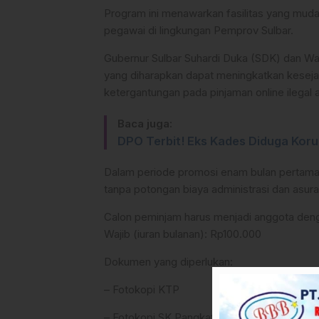
Program ini menawarkan fasilitas yang muda
pegawai di lingkungan Pemprov Sulbar.
Gubernur Sulbar Suhardi Duka (SDK) dan Wa
yang diharapkan dapat meningkatkan keseja
ketergantungan pada pinjaman online ilegal a
Baca juga:
DPO Terbit! Eks Kades Diduga Koru
Dalam periode promosi enam bulan pertama
tanpa potongan biaya administrasi dan asura
Calon peminjam harus menjadi anggota den
Wajib (iuran bulanan): Rp100.000
Dokumen yang diperlukan:
– Fotokopi KTP
– Fotokopi SK Pangkat terakhir