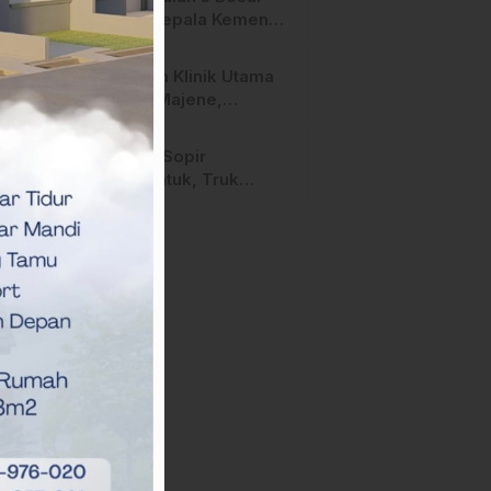
Calon Kepala Kemenag
Polman Disorot
Aktivis, Riskul:”Ada
Layanan Klinik Utama
Dugaan Nepotisme “
Sehati Majene,
Dikeluhkan Pasien
Pengguna BPJS Gratis
Diduga Sopir
Mengantuk, Truk
Hantam Tiga Rumah di
Majene