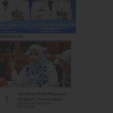
ERPOPULER
Komitmen Ratih Megasari
Singkarru, Perjuangkan
Advertorial
Nasional
Beasiswa Pendidikan Dari
Pendidikan
PAUD Hingga Perguruan