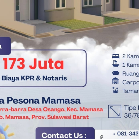
Mayjend (Purn) Salim S. Mengga
Panca Daya Sulawesi Barat
ur Sulbar