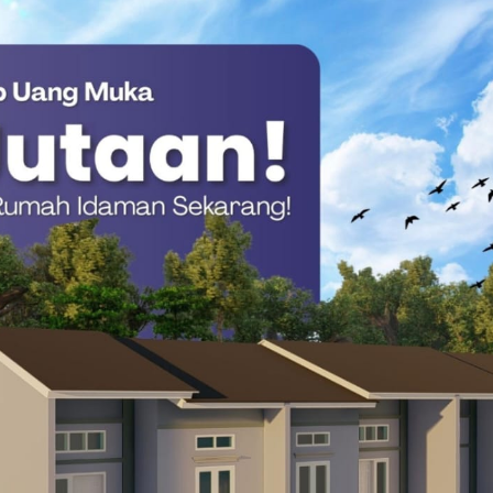
r dan Inspektorat Daerah Pastikan BMD Dikelola
secara daring melalui: https://heylink.me/koperasipancadaya/
tugas: Andi Rillya: 0821-9132-2304 dan Nur Fajrina: 0852-1027-
atan kesejahteraan ASN dalam mendukung visi Pemerintah