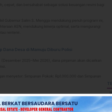
h, cepat, dan bersahabat sebagai solusi keuangan resmi bagi
kil Gubernur Salim S. Mengga mendukung penuh program ini,
hteraan ASN, mendukung kinerja optimal, serta mengurangi
tau rentenir.
p Dana Desa di Mamuju Diburu Polisi
 (Desember 2025–Mei 2026), dana pinjaman akan dicairkan
nsi.
gan menyetor: Simpanan Pokok: Rp1.000.000 dan Simpanan
T