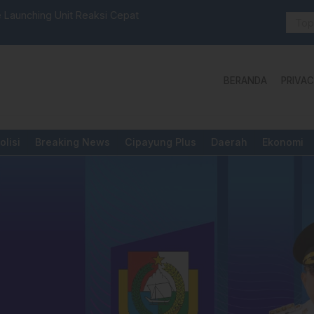
selbar Mamasa: “KUR; Modus Pinjam Nama, Aturan Main
Idul Adha:
BERANDA
PRIVAC
olisi
Breaking News
Cipayung Plus
Daerah
Ekonomi