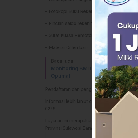
– Fotokopi Buku Rekening Gaji
– Rincian saldo rekening gaji
– Surat Kuasa Pemotongan Gaji
– Materai (3 lembar)
Baca juga:
Monitoring BMD 2025: BPKAD Sulba
Optimal
Pendaftaran dan pengajuan dapat dilakukan 
Informasi lebih lanjut dapat menghubungi pe
0226
Layanan ini merupakan wujud nyata peningk
Provinsi Sulawesi Barat. (Rls).