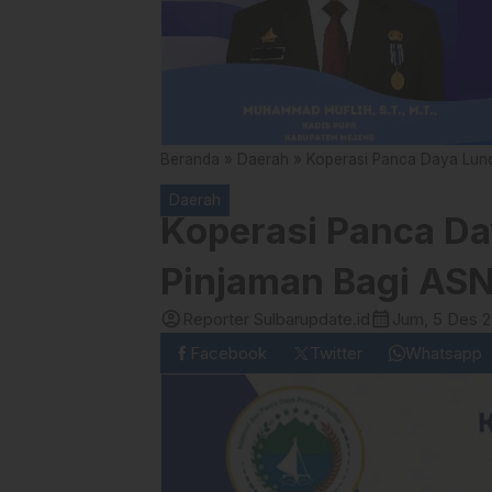
Beranda
»
Daerah
»
Koperasi Panca Daya Lun
Daerah
Koperasi Panca D
Pinjaman Bagi ASN
account_circle
calendar_month
Reporter Sulbarupdate.id
Jum, 5 Des 
Facebook
Twitter
Whatsapp