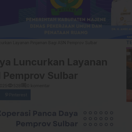
T
curkan Layanan Pinjaman Bagi ASN Pemprov Sulbar
aya Luncurkan Layanan
 Pemprov Sulbar
visibility
comment
2025
528
0 komentar
Pinterest