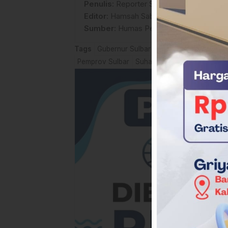
Penulis
: Reporter Sulbarupdate.id
Editor
: Hamsah Sabir
Sumber
:
Humas Pemprov Sulbar
Tags
Gubernur Sulbar
Koperasi Panca Daya
Pemprov Sulbar
Suhardi Duka
Wakil Gubern