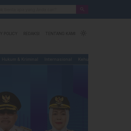
 Jalan Pengorbanan, Ketundukan dan Kemanusiaan
search
light_mode
Y POLICY
REDAKSI
TENTANG KAMI
Hukum & Kriminal
Internasional
Kehutanan & Perkebunan