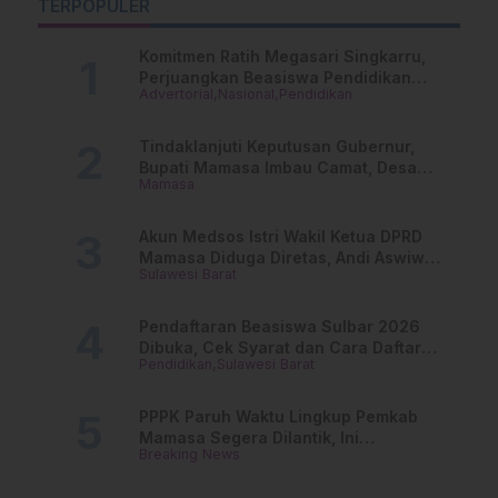
TERPOPULER
ar
Jurnalistik Wajib
D
Lewat Dewan Pers
Komitmen Ratih Megasari Singkarru,
Perjuangkan Beasiswa Pendidikan
Advertorial
Nasional
Pendidikan
Dari PAUD Hingga Perguruan Tinggi
Tindaklanjuti Keputusan Gubernur,
Bupati Mamasa Imbau Camat, Desa
Mamasa
dan Lurah
Akun Medsos Istri Wakil Ketua DPRD
Mamasa Diduga Diretas, Andi Aswiwin
Sulawesi Barat
Buka Suara
Pendaftaran Beasiswa Sulbar 2026
Dibuka, Cek Syarat dan Cara Daftar
Pendidikan
Sulawesi Barat
Online
PPPK Paruh Waktu Lingkup Pemkab
Mamasa Segera Dilantik, Ini
Breaking News
Jadwalnya!