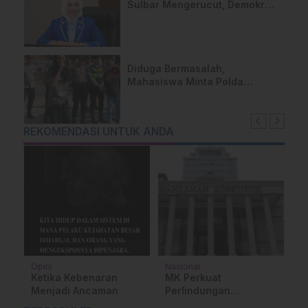
Sulbar Mengerucut, Demokrat
Kantongi SK DPP untuk
Samsul Samad
Diduga Bermasalah,
Mahasiswa Minta Polda
Sulbar Usut Proyek Jalan
Uhailanu–Ralleanak Rp6,3
Miliar
REKOMENDASI UNTUK ANDA
Opini
Nasional
P
Ketika Kebenaran
MK Perkuat
P
t
Menjadi Ancaman
Perlindungan
S
Wartawan, Sengketa
C