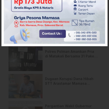
ARTIKEL TERKAIT
Polres Polman Amankan Pria
di Matakali Bersama 31 Paket
Sabu
Dugaan Korupsi Dana Hibah
STT Arastamar Mamasa
Masuk Tahap Pralidik, 19
Saksi Terperiksa
Pergantian Wakil Gubernur