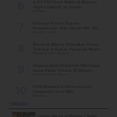
4.617 P3K Paruh Waktu di Mamasa
Segera Dilantik, Ini Sistem
Mamasa
Penggajiannya!
Keluarga Korban Dugaan
Pemerkosaan Oleh Oknum PNS Desak
Sulawesi Barat
Transparansi Kejari Mamasa
Wanita di Majene Ditemukan Tewas
Terbakar di Kamar, Penyebab Masih
Breaking News
Majene
Misterius
Pegawai Bank Ditemukan Meninggal
dalam Kamar Pondok 3R Majene,
Breaking News
Majene
Polisi Lakukan Penyelidikan
DPRD Mamasa Kritik Keseriusan
Pemerintah Urusi MBG
Mamasa
TERBARU
Lampu Warga di Majene 2 Bulan