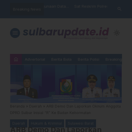
nyalahgunaan Data
Sat Reskrim Polres Majene
Aktivis “War
search
Breaking News
…
 Warga Mamasa Kaget
Launching Unit Reaksi Cepat
Mamasa: “KU
ercatat Menunggak di
Nama, Atura
Dipermainka
menu
light_mode
home
Advertorial
Berita Bola
Berita Polisi
Breaking New
Beranda
»
Daerah
»
ARB Demo Dan Laporkan Oknum Anggota
DPRD Sulbar Inisial “R” Ke Badan Kehormatan
Daerah
Hukum & Kriminal
Sulawesi Barat
ARB Demo Dan Laporkan