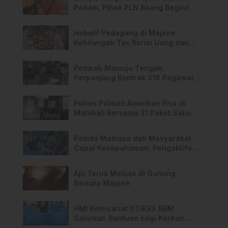
Padam, Pihak PLN Bilang Begini!
Heboh! Pedagang di Majene
Kehilangan Tas Berisi Uang dan
Barang Penting
Pemkab Mamuju Tengah
Perpanjang Kontrak 316 Pegawai
PPPK Hingga 2028
Polres Polman Amankan Pria di
Matakali Bersama 31 Paket Sabu
Pemda Mamasa dan Masyarakat
Capai Kesepahaman, Pengaktifan
TPA Salurano
Api Terus Meluas di Gunung
Rewata Majene
HMI Komisariat STIKES BBM
Salurkan Bantuan bagi Korban
Kebakaran di Limboro