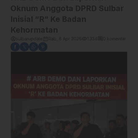
Oknum Anggota DPRD Sulbar
Inisial “R” Ke Badan
Kehormatan
account_circle
calendar_month
visibility
comment
sulbarupdate
Rab, 8 Apr 2026
1.334
0 komentar