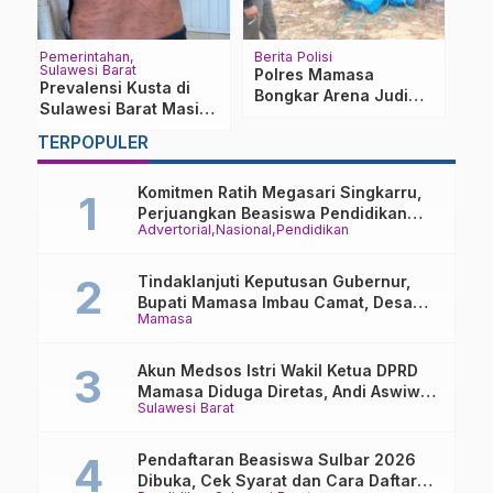
Berita Polisi
Majene
P
Su
Polres Mamasa
Masyarakat Desak Tes
G
Bongkar Arena Judi
Urine Seluruh Pegawai
h
D
Sambung Ayam di
PDAM Usai Penetapan
at
K
Kariango
Tersangka Kasus
…
TERPOPULER
I
Narkoba
J
Komitmen Ratih Megasari Singkarru,
Perjuangkan Beasiswa Pendidikan
Advertorial
Nasional
Pendidikan
Dari PAUD Hingga Perguruan Tinggi
Tindaklanjuti Keputusan Gubernur,
Bupati Mamasa Imbau Camat, Desa
Mamasa
dan Lurah
Akun Medsos Istri Wakil Ketua DPRD
Mamasa Diduga Diretas, Andi Aswiwin
Sulawesi Barat
Buka Suara
Pendaftaran Beasiswa Sulbar 2026
Dibuka, Cek Syarat dan Cara Daftar