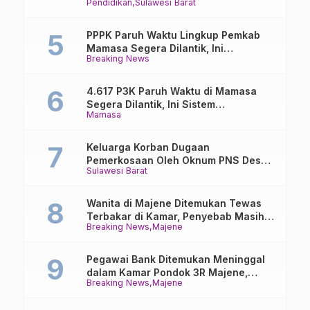
Pendidikan
Sulawesi Barat
Online
PPPK Paruh Waktu Lingkup Pemkab
Mamasa Segera Dilantik, Ini
Breaking News
Jadwalnya!
4.617 P3K Paruh Waktu di Mamasa
Segera Dilantik, Ini Sistem
Mamasa
Penggajiannya!
Keluarga Korban Dugaan
Pemerkosaan Oleh Oknum PNS Desak
Sulawesi Barat
Transparansi Kejari Mamasa
Wanita di Majene Ditemukan Tewas
Terbakar di Kamar, Penyebab Masih
Breaking News
Majene
Misterius
Pegawai Bank Ditemukan Meninggal
dalam Kamar Pondok 3R Majene,
Breaking News
Majene
Polisi Lakukan Penyelidikan