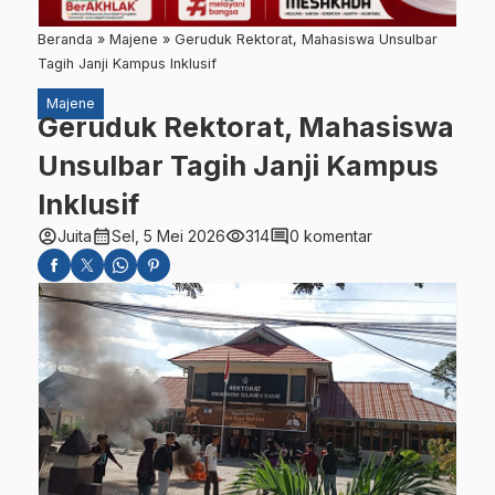
Beranda
»
Majene
»
Geruduk Rektorat, Mahasiswa Unsulbar
Tagih Janji Kampus Inklusif
Majene
Geruduk Rektorat, Mahasiswa
Unsulbar Tagih Janji Kampus
Inklusif
account_circle
calendar_month
visibility
comment
Juita
Sel, 5 Mei 2026
314
0 komentar