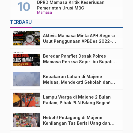
DPRD Mamasa Kritik Keseriusan
Pemerintah Urusi MBG
Mamasa
TERBARU
Aktivis Mamasa Minta APH Segera
Usut Penggunaan APBDes 2022–
2025 Desa Parondo Bulawan
Beredar Pamflet Desak Polres
Mamasa Periksa Sopir Ibu Bupati
Terkait Dugaan Nota Fiktif
Kebakaran Lahan di Majene
Meluas, Mendekati Sekolah dan
Permukiman Warga
Lampu Warga di Majene 2 Bulan
Padam, Pihak PLN Bilang Begini!
Heboh! Pedagang di Majene
Kehilangan Tas Berisi Uang dan
Barang Penting