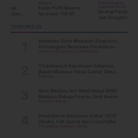
Pemerintahan
Makassar
Be
Sulawesi Barat
Rayakan HUT ke-27,
T
Sinergi Pengawasan
PNM Salurkan Hewan
B
dan Pengelolaan
Kurban Serentak di 18
K
Keuangan, Reviu LKPD
Cabang
B
TERPOPULER
2025 Sulbar Masuki
Tahap Final
Komitmen Ratih Megasari Singkarru,
Perjuangkan Beasiswa Pendidikan
Advertorial
Nasional
Pendidikan
Dari PAUD Hingga Perguruan Tinggi
Tindaklanjuti Keputusan Gubernur,
Bupati Mamasa Imbau Camat, Desa
Mamasa
dan Lurah
Akun Medsos Istri Wakil Ketua DPRD
Mamasa Diduga Diretas, Andi Aswiwin
Sulawesi Barat
Buka Suara
Pendaftaran Beasiswa Sulbar 2026
Dibuka, Cek Syarat dan Cara Daftar
Pendidikan
Sulawesi Barat
Online