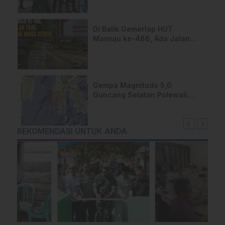
Uhailanu–Ralleanak Rp6,3
Miliar
Di Balik Gemerlap HUT
Mamuju ke-486, Ada Jalan
yang Dipeluk Warga Sendiri
Gempa Magnitudo 5,0
Guncang Selatan Polewali
Mandar, Warga Majene
Berhamburan Keluar Rumah
REKOMENDASI UNTUK ANDA