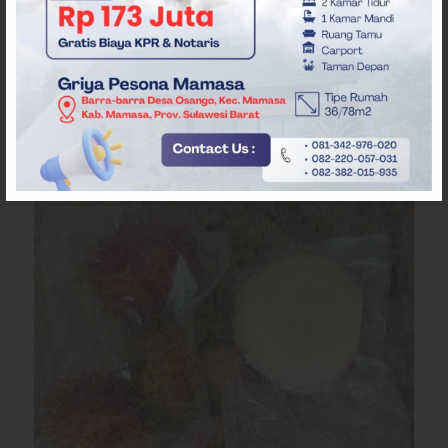
Menu MBG tersebut juga dinilai masih minim variasi,
khususnya dari sisi sayuran dan sumber karbohidrat yang
lebih beragam. Hal ini memunculkan pertanyaan
mengenai kecukupan asupan gizi sekaligus sensitivitas
kebijakan program terhadap kondisi sosial dan
keagamaan masyarakat.