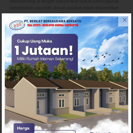
berkembang di tengah masyarakat terkait kemungkinan
keterlibatan sejumlah oknum pejabat dalam kepemilikan
atau pengelolaan dapur MBG.
Dugaan tersebut, menurutnya, perlu ditanggapi secara
serius melalui klarifikasi terbuka dan audit independen
agar tidak menimbulkan prasangka di ruang publik.
“Kami tidak menuduh siapa pun. Tapi jika memang ada
keterkaitan oknum dengan dapur MBG, ini harus dibuka
secara transparan. Program ini menggunakan uang
negara dan menyangkut hajat hidup serta gizi anak-
anak,” tegas Ikram.
Baca juga:
Menjemput Kabut di Citol Hill, Wisata Favorit di
Mamasa
Ia menilai transparansi pengelolaan dapur MBG, mulai dari
penunjukan penyedia hingga standar menu, menjadi
kunci untuk menjaga kepercayaan publik sekaligus
mencegah potensi konflik kepentingan.