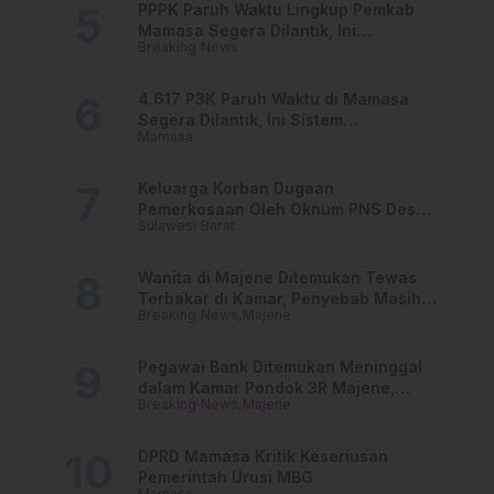
PPPK Paruh Waktu Lingkup Pemkab
Mamasa Segera Dilantik, Ini
Breaking News
Jadwalnya!
4.617 P3K Paruh Waktu di Mamasa
Segera Dilantik, Ini Sistem
Mamasa
Penggajiannya!
Keluarga Korban Dugaan
Pemerkosaan Oleh Oknum PNS Desak
Sulawesi Barat
Transparansi Kejari Mamasa
Wanita di Majene Ditemukan Tewas
Terbakar di Kamar, Penyebab Masih
Breaking News
Majene
Misterius
Pegawai Bank Ditemukan Meninggal
dalam Kamar Pondok 3R Majene,
Breaking News
Majene
Polisi Lakukan Penyelidikan
DPRD Mamasa Kritik Keseriusan
Pemerintah Urusi MBG
Mamasa