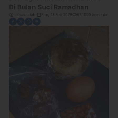
Di Bulan Suci Ramadhan
account_circle
calendar_month
visibility
comment
sulbarupdate
Sen, 23 Feb 2026
629
0 komentar