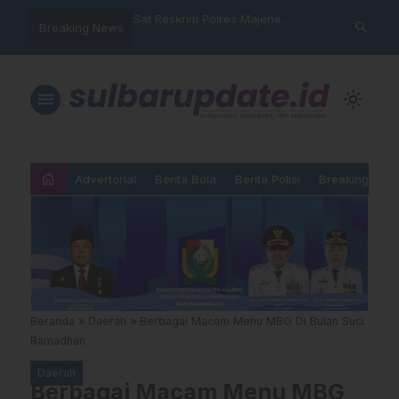
nyalahgunaan Data
Sat Reskrim Polres Majene
Aktivis “War
search
Breaking News
 Warga Mamasa Kaget
Launching Unit Reaksi Cepat
Mamasa: “KU
ercatat Menunggak di
Nama, Atura
Dipermainka
menu
light_mode
home
Advertorial
Berita Bola
Berita Polisi
Breaking New
Beranda
»
Daerah
»
Berbagai Macam Menu MBG Di Bulan Suci
Ramadhan
Daerah
Berbagai Macam Menu MBG