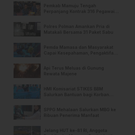
Pemkab Mamuju Tengah
Perpanjang Kontrak 316 Pegawai
PPPK Hingga 2028
Polres Polman Amankan Pria di
Matakali Bersama 31 Paket Sabu
Pemda Mamasa dan Masyarakat
Capai Kesepahaman, Pengaktifan
TPA Salurano
Api Terus Meluas di Gunung
Rewata Majene
HMI Komisariat STIKES BBM
Salurkan Bantuan bagi Korban
Kebakaran di Limboro
SPPG Mehalaan Salurkan MBG ke
Ribuan Penerima Manfaat
Jelang HUT ke-81 RI, Anggota