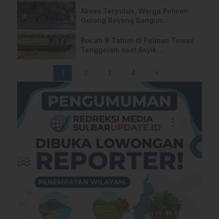
Akses Terputus, Warga Polman
Gotong Royong Bangun
Jembatan Darurat Pakai Bambu
Bocah 9 Tahun di Polman Tewas
Tenggelam saat Asyik
Memancing di Irigasi Wonomulyo
1
2
3
4
»