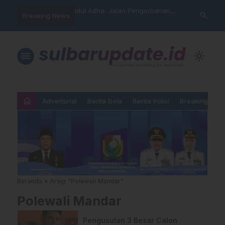
arning” BPD Sulselbar
Idul Adha: Jalan Pengorbanan,
PUPR Majene 
search
Breaking News
KUR; Modus Pinjam
Ketundukan dan Kemanusiaan
Lintas Lemba
ran Main Yang
Hadiri Sertij
kan”
Agama
menu
light_mode
home
Advertorial
Berita Bola
Berita Polisi
Breaking New
Beranda
»
Arsip "Polewali Mandar"
Polewali Mandar
Pengusulan 3 Besar Calon