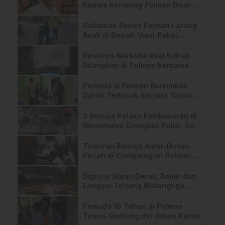
Kepala Kemenag Polman Disorot
Aktivis, Riskul:”Ada Dugaan
Nepotisme “
Satlantas Polres Polman Larang
Anak di Bawah Umur Pakai
Sepeda Listrik ke Sekolah
Residivis Narkoba Asal Sidrap
Ditangkap di Polman bersama
23,4 Gram Sabu
Pemuda di Polman Bersimbah
Darah Tertusuk Senjata Tajam,
Pelaku Diburu Polisi
3 Remaja Pelaku Pembusuran di
Wonomulyo Diringkus Polisi, Satu
Masih Buron
Tawuran Remaja Antar-Dusun
Pecah di Campalagian Polman,
Dipicu Dendam Lama
Diguyur Hujan Deras, Banjir dan
Longsor Terjang Matangnga
Polman, 4 Rumah Rusak
Pemuda 19 Tahun di Polman
Tewas Gantung diri dalam Kamar