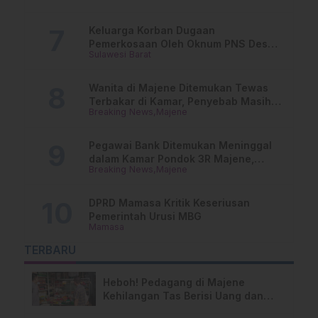
Keluarga Korban Dugaan
Pemerkosaan Oleh Oknum PNS Desak
Sulawesi Barat
Transparansi Kejari Mamasa
Wanita di Majene Ditemukan Tewas
Terbakar di Kamar, Penyebab Masih
Breaking News
Majene
Misterius
Pegawai Bank Ditemukan Meninggal
dalam Kamar Pondok 3R Majene,
Breaking News
Majene
Polisi Lakukan Penyelidikan
DPRD Mamasa Kritik Keseriusan
Pemerintah Urusi MBG
Mamasa
TERBARU
Heboh! Pedagang di Majene
Kehilangan Tas Berisi Uang dan
Barang Penting