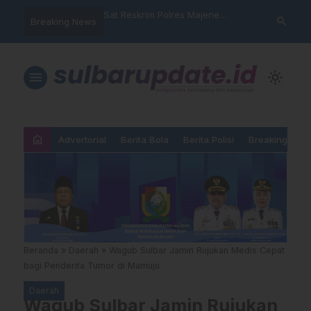
nyalahgunaan Data
Sat Reskrim Polres Majene
Aktivis “War
search
Breaking News
 Warga Mamasa Kaget
Launching Unit Reaksi Cepat
Mamasa: “KU
ercatat Menunggak di
Nama, Atura
Dipermainka
menu
light_mode
home
Advertorial
Berita Bola
Berita Polisi
Breaking New
Beranda
»
Daerah
»
Wagub Sulbar Jamin Rujukan Medis Cepat
bagi Penderita Tumor di Mamuju
Daerah
Wagub Sulbar Jamin Rujukan