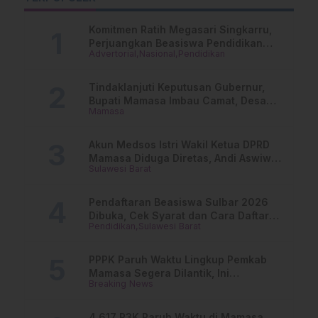
Anugerah untuk
Rakyat
Komitmen Ratih Megasari Singkarru,
Perjuangkan Beasiswa Pendidikan
Advertorial
Nasional
Pendidikan
Dari PAUD Hingga Perguruan Tinggi
Tindaklanjuti Keputusan Gubernur,
Bupati Mamasa Imbau Camat, Desa
Mamasa
dan Lurah
Akun Medsos Istri Wakil Ketua DPRD
Mamasa Diduga Diretas, Andi Aswiwin
Sulawesi Barat
Buka Suara
Pendaftaran Beasiswa Sulbar 2026
Dibuka, Cek Syarat dan Cara Daftar
Pendidikan
Sulawesi Barat
Online
PPPK Paruh Waktu Lingkup Pemkab
Mamasa Segera Dilantik, Ini
Breaking News
Jadwalnya!
4.617 P3K Paruh Waktu di Mamasa