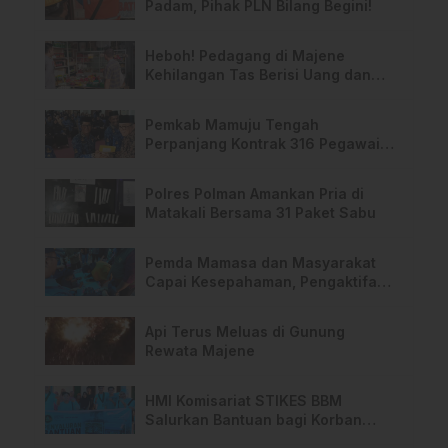
Padam, Pihak PLN Bilang Begini!
Heboh! Pedagang di Majene
Kehilangan Tas Berisi Uang dan
Barang Penting
Pemkab Mamuju Tengah
Perpanjang Kontrak 316 Pegawai
PPPK Hingga 2028
Polres Polman Amankan Pria di
Matakali Bersama 31 Paket Sabu
Pemda Mamasa dan Masyarakat
Capai Kesepahaman, Pengaktifan
TPA Salurano
Api Terus Meluas di Gunung
Rewata Majene
HMI Komisariat STIKES BBM
Salurkan Bantuan bagi Korban
Kebakaran di Limboro