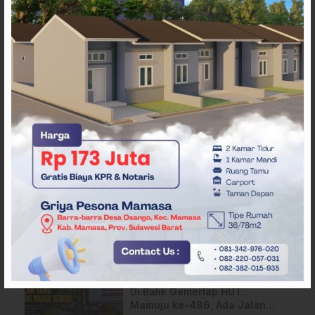
ARTIKEL TERKAIT
Pergantian Wakil Gubernur
Sulbar Mengerucut, Demokrat
Kantongi SK DPP untuk
Samsul Samad
Diduga Bermasalah,
Mahasiswa Minta Polda
Sulbar Usut Proyek Jalan
Uhailanu–Ralleanak Rp6,3
Miliar
Di Balik Gemerlap HUT
Mamuju ke-486, Ada Jalan