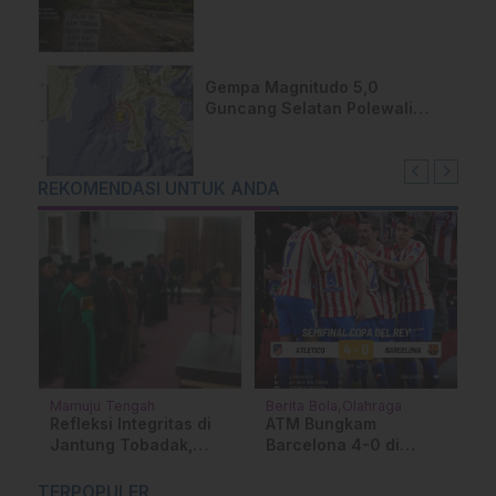
yang Dipeluk Warga Sendiri
Gempa Magnitudo 5,0
Guncang Selatan Polewali
Mandar, Warga Majene
Berhamburan Keluar Rumah
REKOMENDASI UNTUK ANDA
Daerah
Daerah
Sulawesi Barat
Update Kasus Oknum
Raih Juara I Se-
PNS Cabuli Remaja di
Sulawesi Tekan
Mamasa, Jaksa Beri
Pengangguran,
Klarifikasi Menohok
Gubernur Sulbar: Ini
TERPOPULER