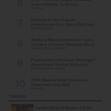
Segera Dilantik, Ini Sistem
Mamasa
Penggajiannya!
Keluarga Korban Dugaan
Pemerkosaan Oleh Oknum PNS Desak
Sulawesi Barat
Transparansi Kejari Mamasa
Wanita di Majene Ditemukan Tewas
Terbakar di Kamar, Penyebab Masih
Breaking News
Majene
Misterius
Pegawai Bank Ditemukan Meninggal
dalam Kamar Pondok 3R Majene,
Breaking News
Majene
Polisi Lakukan Penyelidikan
DPRD Mamasa Kritik Keseriusan
Pemerintah Urusi MBG
Mamasa
TERBARU
Lampu Warga di Majene 2 Bulan