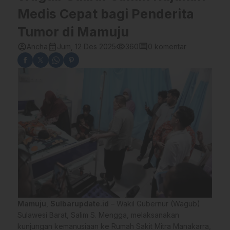
Medis Cepat bagi Penderita
Tumor di Mamuju
account_circle
calendar_month
visibility
comment
Ancha
Jum, 12 Des 2025
360
0 komentar
Mamuju
,
Sulbarupdate.id
– Wakil Gubernur (Wagub)
Sulawesi Barat, Salim S. Mengga, melaksanakan
kunjungan kemanusiaan ke Rumah Sakit Mitra Manakarra,