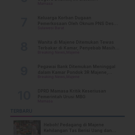
Mamasa
Penggajiannya!
Keluarga Korban Dugaan
Pemerkosaan Oleh Oknum PNS Desak
Sulawesi Barat
Transparansi Kejari Mamasa
Wanita di Majene Ditemukan Tewas
Terbakar di Kamar, Penyebab Masih
Breaking News
Majene
Misterius
Pegawai Bank Ditemukan Meninggal
dalam Kamar Pondok 3R Majene,
Breaking News
Majene
Polisi Lakukan Penyelidikan
DPRD Mamasa Kritik Keseriusan
Pemerintah Urusi MBG
Mamasa
TERBARU
Heboh! Pedagang di Majene
Kehilangan Tas Berisi Uang dan