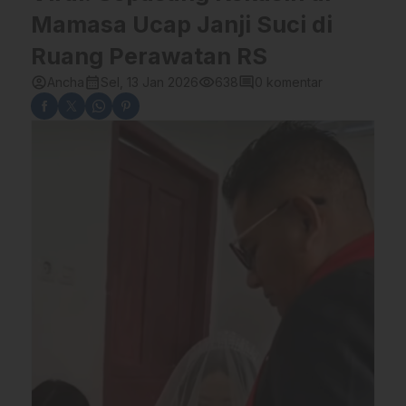
Mamasa Ucap Janji Suci di
Ruang Perawatan RS
account_circle
calendar_month
visibility
comment
Ancha
Sel, 13 Jan 2026
638
0 komentar