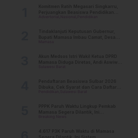
Lembaga Negara
R
Komitmen Ratih Megasari Singkarru,
Perjuangkan Beasiswa Pendidikan
Advertorial
Nasional
Pendidikan
Dari PAUD Hingga Perguruan Tinggi
Tindaklanjuti Keputusan Gubernur,
Bupati Mamasa Imbau Camat, Desa
Mamasa
dan Lurah
Akun Medsos Istri Wakil Ketua DPRD
Mamasa Diduga Diretas, Andi Aswiwin
Sulawesi Barat
Buka Suara
Pendaftaran Beasiswa Sulbar 2026
Dibuka, Cek Syarat dan Cara Daftar
Pendidikan
Sulawesi Barat
Online
PPPK Paruh Waktu Lingkup Pemkab
Mamasa Segera Dilantik, Ini
Breaking News
Jadwalnya!
4.617 P3K Paruh Waktu di Mamasa
Segera Dilantik, Ini Sistem