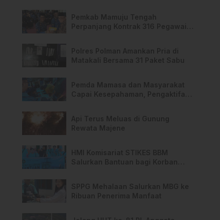
Barang Penting
Pemkab Mamuju Tengah
Perpanjang Kontrak 316 Pegawai
PPPK Hingga 2028
Polres Polman Amankan Pria di
Matakali Bersama 31 Paket Sabu
Pemda Mamasa dan Masyarakat
Capai Kesepahaman, Pengaktifan
TPA Salurano
Api Terus Meluas di Gunung
Rewata Majene
HMI Komisariat STIKES BBM
Salurkan Bantuan bagi Korban
Kebakaran di Limboro
SPPG Mehalaan Salurkan MBG ke
Ribuan Penerima Manfaat