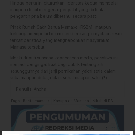
Hingga berita ini diturunkan, identitas kedua mempelai
maupun detail mengenai penyakit yang diderita
pengantin pria belum diketahui secara pasti.
Pihak Rumah Sakit Banua Mamase (RSBM) maupun
keluarga mempelai belum memberikan pernyataan resmi
terkait peristiwa yang menghebohkan masyarakat
Mamasa tersebut.
Meski diliputi suasana keprihatinan medis, peristiwa ini
menjadi pengingat kuat bagi publik tentang arti
sesungguhnya dari janji pernikahan yakni setia dalam
suka maupun duka, dalam sehat maupun sakit.(*)
Penulis
: Ancha
Tags
Berita mamasa
Kabupaten Mamasa
Nikah di RS