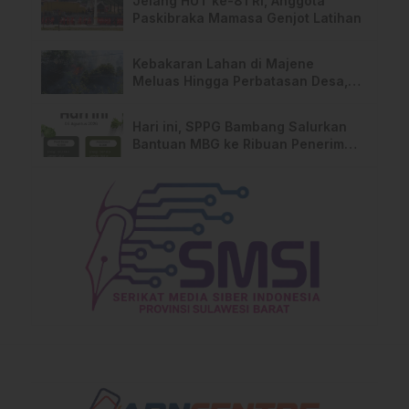
Jelang HUT ke-81 RI, Anggota
Paskibraka Mamasa Genjot Latihan
Kebakaran Lahan di Majene
Meluas Hingga Perbatasan Desa,
Warga Soroti Dugaan Kelalaian
Pemilik Lahan
Hari ini, SPPG Bambang Salurkan
Bantuan MBG ke Ribuan Penerima
Manfaat