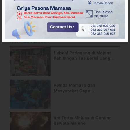
ARTIKEL TERKAIT
Heboh! Pedagang di Majene
Kehilangan Tas Berisi Uang
dan Barang Penting
Pemda Mamasa dan
Masyarakat Capai
Kesepahaman, Pengaktifan
TPA Salurano
Api Terus Meluas di Gunung
Rewata Majene