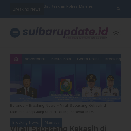
nyalahgunaan Data
Sat Reskrim Polres Majene
Aktivis “War
search
Breaking News
 Warga Mamasa Kaget
Launching Unit Reaksi Cepat
Mamasa: “KU
ercatat Menunggak di
Nama, Atura
Dipermainka
menu
light_mode
home
Advertorial
Berita Bola
Berita Polisi
Breaking New
Beranda
»
Breaking News
»
Viral! Sepasang Kekasih di
Mamasa Ucap Janji Suci di Ruang Perawatan RS
Breaking News
Mamasa
Viral! Sepasang Kekasih di