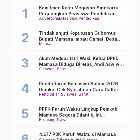
Terisolir
PUPR
Komitmen Ratih Megasari Singkarru,
Perjuangkan Beasiswa Pendidikan
Advertorial
Nasional
Pendidikan
Dari PAUD Hingga Perguruan Tinggi
Tindaklanjuti Keputusan Gubernur,
Bupati Mamasa Imbau Camat, Desa
Mamasa
dan Lurah
Akun Medsos Istri Wakil Ketua DPRD
Mamasa Diduga Diretas, Andi Aswiwin
Sulawesi Barat
Buka Suara
Pendaftaran Beasiswa Sulbar 2026
Dibuka, Cek Syarat dan Cara Daftar
Pendidikan
Sulawesi Barat
Online
PPPK Paruh Waktu Lingkup Pemkab
Mamasa Segera Dilantik, Ini
Breaking News
Jadwalnya!
4.617 P3K Paruh Waktu di Mamasa