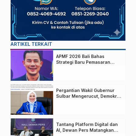
ARTIKEL TERKAIT
APMF 2026 Bali Bahas
Strategi Baru Pemasaran
Digital
Pergantian Wakil Gubernur
Sulbar Mengerucut, Demokrat
Kantongi SK DPP untuk
Samsul Samad
Tantang Platform Digital dan
AI, Dewan Pers Matangkan
Usulan RUU Hak Cipta