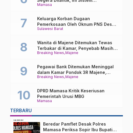
Segera Dilantik, Ini Sistem
Mamasa
Penggajiannya!
Keluarga Korban Dugaan
Pemerkosaan Oleh Oknum PNS Desak
Sulawesi Barat
Transparansi Kejari Mamasa
Wanita di Majene Ditemukan Tewas
Terbakar di Kamar, Penyebab Masih
Breaking News
Majene
Misterius
Pegawai Bank Ditemukan Meninggal
dalam Kamar Pondok 3R Majene,
Breaking News
Majene
Polisi Lakukan Penyelidikan
DPRD Mamasa Kritik Keseriusan
Pemerintah Urusi MBG
Mamasa
TERBARU
Beredar Pamflet Desak Polres
Mamasa Periksa Sopir Ibu Bupati