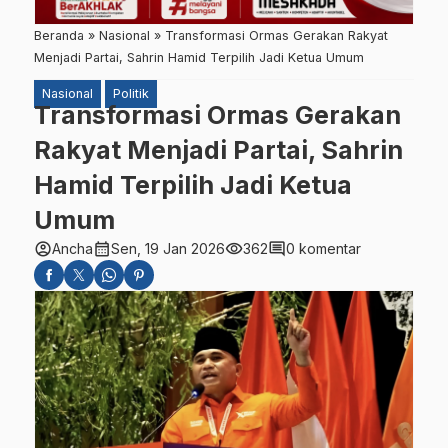
Beranda
»
Nasional
»
Transformasi Ormas Gerakan Rakyat
Menjadi Partai, Sahrin Hamid Terpilih Jadi Ketua Umum
Nasional
Politik
Transformasi Ormas Gerakan
Rakyat Menjadi Partai, Sahrin
Hamid Terpilih Jadi Ketua
Umum
account_circle
calendar_month
visibility
comment
Ancha
Sen, 19 Jan 2026
362
0 komentar