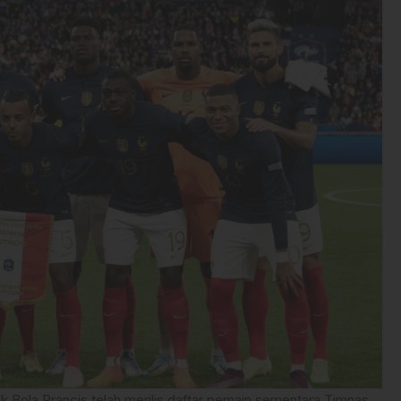
k Bola Prancis telah merilis daftar pemain sementara Timnas