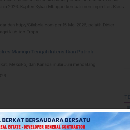
 Dunia 2026. Kapten Kylian Mbappe kembali memimpin Les Bleus
dar dan http://Gilabola.com per 15 Mei 2026, pelatih Didier
gai klub top Eropa.
olres Mamuju Tengah Intensifkan Patroli
rikat, Meksiko, dan Kanada mulai Juni mendatang.
026
T
Al Hilal)