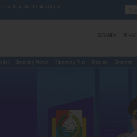
selbar Mamasa: “KUR; Modus Pinjam Nama, Aturan Main
Idul Adha:
BERANDA
PRIVAC
olisi
Breaking News
Cipayung Plus
Daerah
Ekonomi