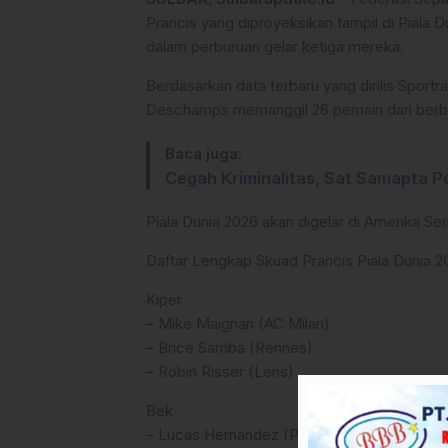
Prancis yang diproyeksikan tampil di Piala
dalam perburuan gelar ketiga mereka.
Berdasarkan data terbaru yang dirilis Sportra
Deschamps memanggil 26 pemain dari berba
Baca juga:
Cegah Kriminalitas, Sat Samapta P
Piala Dunia 2026 akan digelar di Amerika Se
Daftar Lengkap Skuad Prancis Piala Dunia 2
Kiper
– Mike Maignan (AC Milan)
– Brice Samba (Rennes)
– Robin Risser (Lens)
Bek
– Lucas Hernandez (PSG), Theo Hernandez (