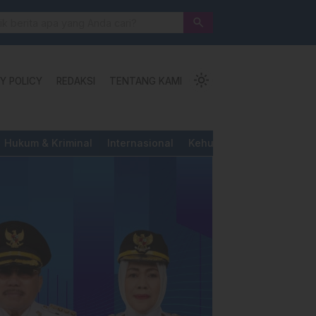
 Jalan Pengorbanan, Ketundukan dan Kemanusiaan
search
light_mode
Y POLICY
REDAKSI
TENTANG KAMI
Hukum & Kriminal
Internasional
Kehutanan & Perkebunan