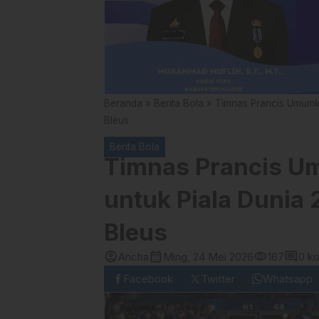
Beranda
»
Berita Bola
»
Timnas Prancis Umumk
Bleus
Berita Bola
Timnas Prancis U
untuk Piala Dunia
Bleus
account_circle
calendar_month
visibility
comment
Ancha
Ming, 24 Mei 2026
167
0 k
Facebook
Twitter
Whatsapp