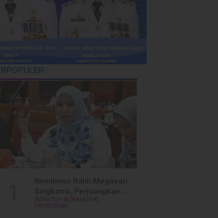
ERPOPULER
Komitmen Ratih Megasari
Singkarru, Perjuangkan
Advertorial
Nasional
Beasiswa Pendidikan Dari
Pendidikan
PAUD Hingga Perguruan