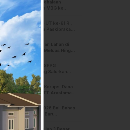
SPPG Mehalaan
Salurkan MBG ke
Ribuan Penerima
Manfaat
Jelang HUT ke-81 RI,
Anggota Paskibraka
Mamasa Genjot
Latihan
Kebakaran Lahan di
Majene Meluas Hingga
Perbatasan Desa,
Warga Soroti Dugaan
Hari ini, SPPG
Kelalaian Pemilik Lahan
Bambang Salurkan
Bantuan MBG ke
Ribuan Penerima
Dugaan Korupsi Dana
Manfaat
Hibah STT Arastamar
Mamasa Masuk Tahap
Pralidik, 19 Saksi
APMF 2026 Bali Bahas
Terperiksa
Strategi Baru
Pemasaran Digital
Pengusulan 3 Besar