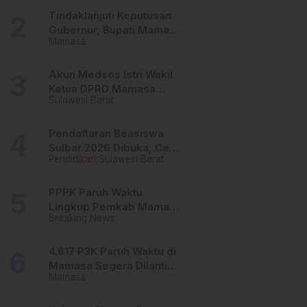
Tinggi
Tindaklanjuti Keputusan
Gubernur, Bupati Mamasa
Mamasa
Imbau Camat, Desa dan
Lurah
Akun Medsos Istri Wakil
Ketua DPRD Mamasa
Sulawesi Barat
Diduga Diretas, Andi
Aswiwin Buka Suara
Pendaftaran Beasiswa
Sulbar 2026 Dibuka, Cek
Pendidikan
Sulawesi Barat
Syarat dan Cara Daftar
Online
PPPK Paruh Waktu
Lingkup Pemkab Mamasa
Breaking News
Segera Dilantik, Ini
Jadwalnya!
4.617 P3K Paruh Waktu di
Mamasa Segera Dilantik,
Mamasa
Ini Sistem Penggajiannya!