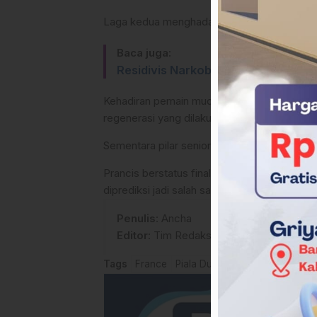
Laga kedua menghadapi Irak pada 22 Juni 2026
Baca juga:
Residivis Narkoba Asal Sidrap Dit
Kehadiran pemain muda seperti Rayan Cher
regenerasi yang dilakukan Deschamps.
Sementara pilar senior seperti Mbappe, Kant
Prancis berstatus finalis Piala Dunia 2022 d
diprediksi jadi salah satu favorit juara di edis
Penulis
: Ancha
Editor
: Tim Redaksi
Tags
France
Piala Dunia 2026
Pildun 2026