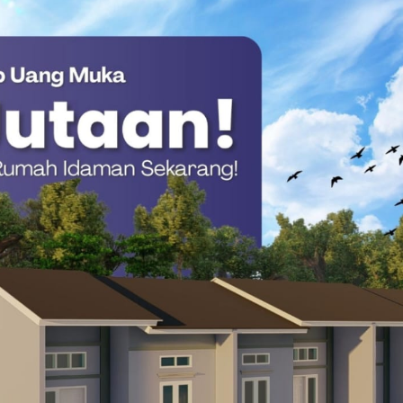
cano (Bayern Munchen)
Liverpool)
elsea)
 (AC Milan)
en Zaire-Emery (PSG)
Dembele (PSG)
e Mateta (Crystal Palace)
chester City)
 Doue (PSG)
 2026 dan akan memulai laga perdana melawan Senegal pada 16