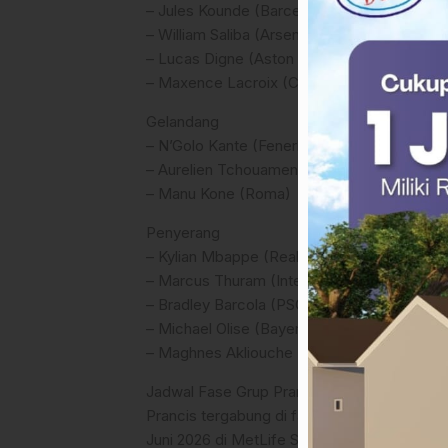
– Jules Kounde (Barcelona), Dayot Upame
– William Saliba (Arsenal), Ibrahima Konate (
– Lucas Digne (Aston Villa), Malo Gusto (Ch
– Maxence Lacroix (Crystal Palace)
Gelandang
– N’Golo Kante (Fenerbahce), Adrien Rabiot
– Aurelien Tchouameni (Real Madrid), Warr
– Manu Kone (Roma)
Penyerang
– Kylian Mbappe (Real Madrid), Ousmane 
– Marcus Thuram (Inter Milan), Jean-Philipp
– Bradley Barcola (PSG), Rayan Cherki (Man
– Michael Olise (Bayern Munchen), Desire
– Maghnes Akliouche (Monaco)
Jadwal Fase Grup Prancis
Prancis tergabung di fase grup Piala Dunia
Juni 2026 di MetLife Stadium, New Jersey.