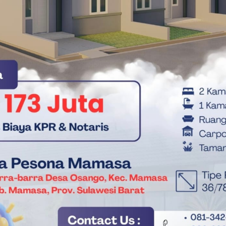
 di Lincoln Financial Field, Philadelphia.
angkap di Polman bersama 23,4 Gram Sabu
ki, Desire Doue, dan Warren Zaire-Emery menunjukkan
e, dan Rabiot tetap jadi tulang punggung tim.
an juara 2018. Dengan komposisi skuad saat ini, Les Bleus
i 2026.(**)
Timnas France