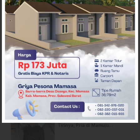
ARTIKEL TERKAIT
Heboh! Pedagang di Majene
Kehilangan Tas Berisi Uang
dan Barang Penting
Diduga Sopir Mengantuk, Truk
Hantam Tiga Rumah di Majene
Nyaris Rudapaksa Anak
Tirinya, Pria di Mamuju
Ditangkap Polisi