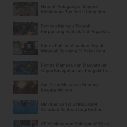
Heboh! Pedagang di Majene
Kehilangan Tas Berisi Uang dan
Barang Penting
Pemkab Mamuju Tengah
Perpanjang Kontrak 316 Pegawai
PPPK Hingga 2028
Polres Polman Amankan Pria di
Matakali Bersama 31 Paket Sabu
Pemda Mamasa dan Masyarakat
Capai Kesepahaman, Pengaktifan
TPA Salurano
Api Terus Meluas di Gunung
Rewata Majene
HMI Komisariat STIKES BBM
Salurkan Bantuan bagi Korban
Kebakaran di Limboro
SPPG Mehalaan Salurkan MBG ke