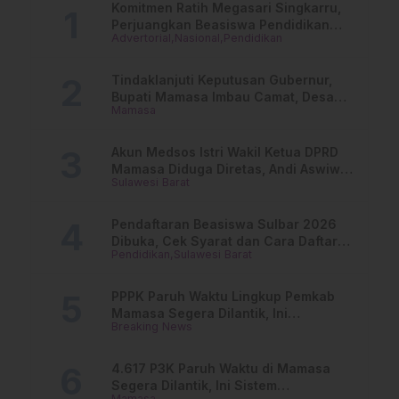
Komitmen Ratih Megasari Singkarru,
S
Perjuangkan Beasiswa Pendidikan
Advertorial
Nasional
Pendidikan
Dari PAUD Hingga Perguruan Tinggi
Tindaklanjuti Keputusan Gubernur,
Bupati Mamasa Imbau Camat, Desa
Mamasa
dan Lurah
Akun Medsos Istri Wakil Ketua DPRD
Mamasa Diduga Diretas, Andi Aswiwin
Sulawesi Barat
Buka Suara
Pendaftaran Beasiswa Sulbar 2026
Dibuka, Cek Syarat dan Cara Daftar
Pendidikan
Sulawesi Barat
Online
PPPK Paruh Waktu Lingkup Pemkab
Mamasa Segera Dilantik, Ini
Breaking News
Jadwalnya!
4.617 P3K Paruh Waktu di Mamasa
Segera Dilantik, Ini Sistem
Mamasa