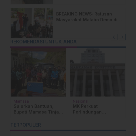
BREAKING NEWS: Ratusan
Masyarakat Malabo Demo di
Kantor Bupati Mamasa Tolak
Pembangunan TPA di
Salurano
REKOMENDASI UNTUK ANDA
Mamasa
Nasional
Be
O
ua
Salurkan Bantuan,
MK Perkuat
T
Bupati Mamasa Tinjau
Perlindungan
G
Lokasi Kebakaran di
Wartawan, Sengketa
M
Sumarorong
Jurnalistik Wajib
TERPOPULER
D
Lewat Dewan Pers
M