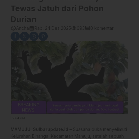
Tewas Jatuh dari Pohon
Durian
account_circle
calendar_month
visibility
comment
Ancha
Rab, 24 Des 2025
693
0 komentar
Ilustrasi
MAMUJU
,
Sulbarupdate.id
– Suasana duka menyelimuti
Kelurahan Binanga, Kecamatan Mamuju, setelah sebuah