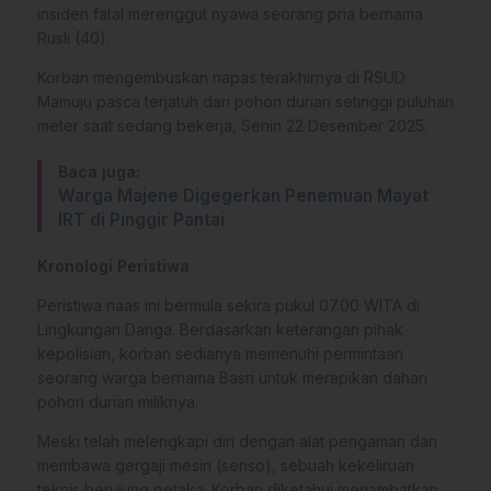
insiden fatal merenggut nyawa seorang pria bernama
Rusli (40).
Korban mengembuskan napas terakhirnya di RSUD
Mamuju pasca terjatuh dari pohon durian setinggi puluhan
meter saat sedang bekerja, Senin 22 Desember 2025.
Baca juga:
Warga Majene Digegerkan Penemuan Mayat
IRT di Pinggir Pantai
Kronologi Peristiwa
Peristiwa naas ini bermula sekira pukul 07.00 WITA di
Lingkungan Danga. Berdasarkan keterangan pihak
kepolisian, korban sedianya memenuhi permintaan
seorang warga bernama Basri untuk merapikan dahan
pohon durian miliknya.
Meski telah melengkapi diri dengan alat pengaman dan
membawa gergaji mesin (senso), sebuah kekeliruan
teknis berujung petaka. Korban diketahui menambatkan