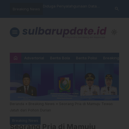
nyalahgunaan Data
Sat Reskrim Polres Majene
Aktivis “War
search
Breaking News
…
 Warga Mamasa Kaget
Launching Unit Reaksi Cepat
Mamasa: “KU
ercatat Menunggak di
Nama, Atura
Dipermainka
menu
light_mode
home
Advertorial
Berita Bola
Berita Polisi
Breaking New
Beranda
»
Breaking News
»
Seorang Pria di Mamuju Tewas
Jatuh dari Pohon Durian
Breaking News
Seorang Pria di Mamuju