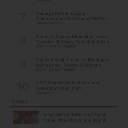
Penggajiannya!
Keluarga Korban Dugaan
Pemerkosaan Oleh Oknum PNS Desak
Sulawesi Barat
Transparansi Kejari Mamasa
Wanita di Majene Ditemukan Tewas
Terbakar di Kamar, Penyebab Masih
Breaking News
Majene
Misterius
Pegawai Bank Ditemukan Meninggal
dalam Kamar Pondok 3R Majene,
Breaking News
Majene
Polisi Lakukan Penyelidikan
DPRD Mamasa Kritik Keseriusan
Pemerintah Urusi MBG
Mamasa
TERBARU
Lampu Warga di Majene 2 Bulan
Padam, Pihak PLN Bilang Begini!