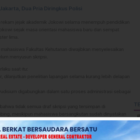
karta, Dua Pria Diringkus Polisi
rekam jejak akademik Jokowi selama menempuh pendidikan
Jokowi sejak masa orientasi mahasiswa baru dan sempat
ter lima.
 mahasiswa Fakultas Kehutanan diwajibkan menyelesaikan
elum menyusun skripsi.
laku saat itu:
 dilanjutkan penelitian lapangan selama kurang lebih delapan
an yudisium digabungkan dalam satu proses administrasi sebagai
T
ahwa tidak semua draf skripsi yang tersimpan di
mbing, meskipun mahasiswa bersangkutan sudah dinyatakan
 lulus setelah menempuh syarat minimal 120 SKS dengan indeks