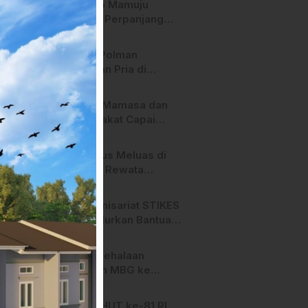
Pemkab Mamuju
Tengah Perpanjang
Kontrak 316 Pegawai
PPPK Hingga 2028
Polres Polman
Amankan Pria di
Matakali Bersama 31
Paket Sabu
Pemda Mamasa dan
Masyarakat Capai
Kesepahaman,
Pengaktifan TPA
Api Terus Meluas di
Salurano
Gunung Rewata
Majene
HMI Komisariat STIKES
BBM Salurkan Bantuan
bagi Korban Kebakaran
di Limboro
SPPG Mehalaan
Salurkan MBG ke
Ribuan Penerima
Manfaat
Jelang HUT ke-81 RI,