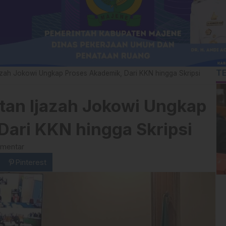
T
azah Jokowi Ungkap Proses Akademik, Dari KKN hingga Skripsi
tan Ijazah Jokowi Ungkap
Dari KKN hingga Skripsi
omentar
Pinterest