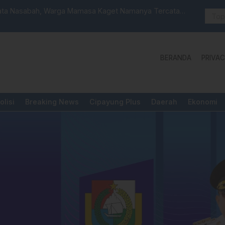
 Launching Unit Reaksi Cepat
Aktivis “W
Yang Diper
BERANDA
PRIVAC
olisi
Breaking News
Cipayung Plus
Daerah
Ekonomi