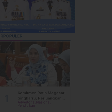
ERPOPULER
Komitmen Ratih Megasari
Singkarru, Perjuangkan
Advertorial
Nasional
Beasiswa Pendidikan Dari
Pendidikan
PAUD Hingga Perguruan