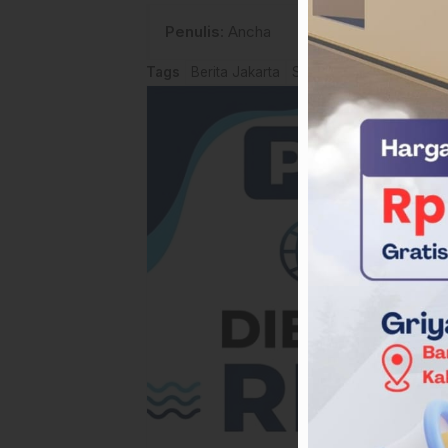
Penulis
: Ancha
Tags
Berita Jakarta
Sidang Ijazah Jokowi