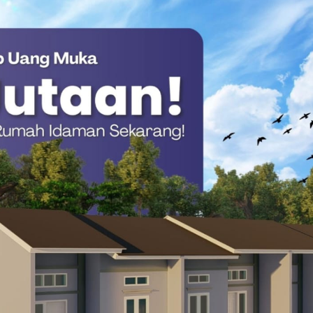
an majelis hakim.
a mengungkapkan adanya perbedaan waktu kelulusan antara
nya, Jokowi menyelesaikan studi lebih cepat dan lulus pada
esaikan studinya pada tahun 1986.
mik
, Prof. Zainal Arifin Mochtar Soroti Independensi
si mengenai struktur organisasi fakultas. Pada periode tersebut,
sistem jurusan formal, melainkan sistem peminatan yang
anajemen Kehutanan.
okowi sebagai mahasiswa yang aktif dalam kegiatan non-
unung bersama rekan-rekan mahasiswa lainnya.
 dengan agenda pemeriksaan bukti-bukti tambahan dan saksi ahli
zah tersebut.(*)