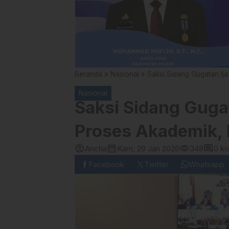
Beranda
»
Nasional
»
Saksi Sidang Gugatan Ij
Nasional
Saksi Sidang Guga
Proses Akademik, 
account_circle
calendar_month
visibility
comment
Ancha
Kam, 29 Jan 2026
348
0 k
Facebook
Twitter
Whatsapp