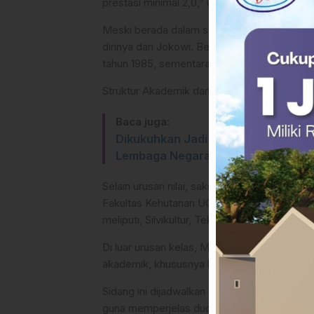
prestasi minimal 2,0,” ujar Mustoha di hadap
Meski berada dalam satu angkatan, Mustoh
dirinya dan Jokowi. Berdasarkan keterangan
tahun 1985, sementara Mustoha baru menyel
Struktur Akademik dan Kegiatan Non-Akade
Baca juga:
Dikukuhkan Jadi Guru Besar FH UGM
Lembaga Negara
Selain urusan nilai, saksi juga mengklarifika
Fakultas Kehutanan UGM belum menerapkan 
meliputi, Silvikultur, Teknologi Kayu dan M
Di luar urusan kelas, Mustoha mengenang J
akademik, khususnya kegemaran mendaki g
Sidang ini dijadwalkan akan terus berlanjut
guna memperjelas duduk perkara gugatan ija