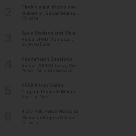
Tinggi
Tindaklanjuti Keputusan
Gubernur, Bupati Mamasa
Mamasa
Imbau Camat, Desa dan
Lurah
Akun Medsos Istri Wakil
Ketua DPRD Mamasa
Sulawesi Barat
Diduga Diretas, Andi
Aswiwin Buka Suara
Pendaftaran Beasiswa
Sulbar 2026 Dibuka, Cek
Pendidikan
Sulawesi Barat
Syarat dan Cara Daftar
Online
PPPK Paruh Waktu
Lingkup Pemkab Mamasa
Breaking News
Segera Dilantik, Ini
Jadwalnya!
4.617 P3K Paruh Waktu di
Mamasa Segera Dilantik,
Mamasa
Ini Sistem Penggajiannya!