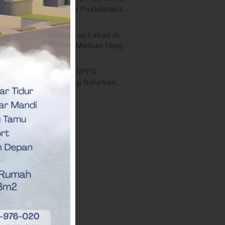
Anggota Paskibraka
Mamasa Genjot
Latihan
Kebakaran Lahan di
Majene Meluas Hingga
Perbatasan Desa,
Warga Soroti Dugaan
Hari ini, SPPG
Kelalaian Pemilik Lahan
Bambang Salurkan
Bantuan MBG ke
Ribuan Penerima
Manfaat