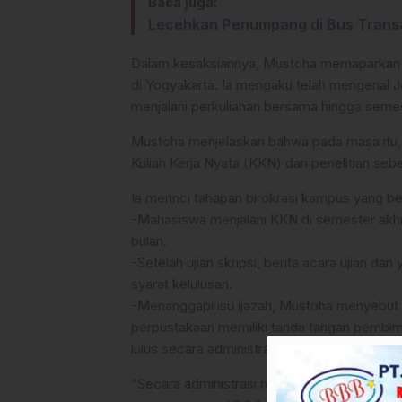
Baca juga:
Lecehkan Penumpang di Bus TransJa
Dalam kesaksiannya, Mustoha memaparkan 
di Yogyakarta. Ia mengaku telah mengenal 
menjalani perkuliahan bersama hingga semes
Mustoha menjelaskan bahwa pada masa itu,
Kuliah Kerja Nyata (KKN) dan penelitian seb
Ia merinci tahapan birokrasi kampus yang ber
-Mahasiswa menjalani KKN di semester akhir,
bulan.
-Setelah ujian skripsi, berita acara ujian d
syarat kelulusan.
-Menanggapi isu ijazah, Mustoha menyebut b
perpustakaan memiliki tanda tangan pembi
lulus secara administrasi.
“Secara administrasi mahasiswa dinyatakan