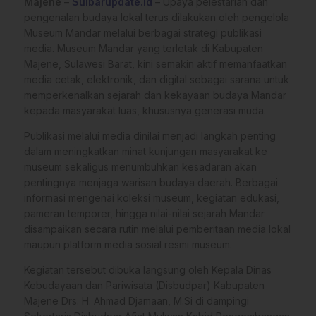
Majene
–
Sulbarupdate.id
– Upaya pelestarian dan
pengenalan budaya lokal terus dilakukan oleh pengelola
Museum Mandar melalui berbagai strategi publikasi
media. Museum Mandar yang terletak di Kabupaten
Majene, Sulawesi Barat, kini semakin aktif memanfaatkan
media cetak, elektronik, dan digital sebagai sarana untuk
memperkenalkan sejarah dan kekayaan budaya Mandar
kepada masyarakat luas, khususnya generasi muda.
Publikasi melalui media dinilai menjadi langkah penting
dalam meningkatkan minat kunjungan masyarakat ke
museum sekaligus menumbuhkan kesadaran akan
pentingnya menjaga warisan budaya daerah. Berbagai
informasi mengenai koleksi museum, kegiatan edukasi,
pameran temporer, hingga nilai-nilai sejarah Mandar
disampaikan secara rutin melalui pemberitaan media lokal
maupun platform media sosial resmi museum.
Kegiatan tersebut dibuka langsung oleh Kepala Dinas
Kebudayaan dan Pariwisata (Disbudpar) Kabupaten
Majene Drs. H. Ahmad Djamaan, M.Si di dampingi