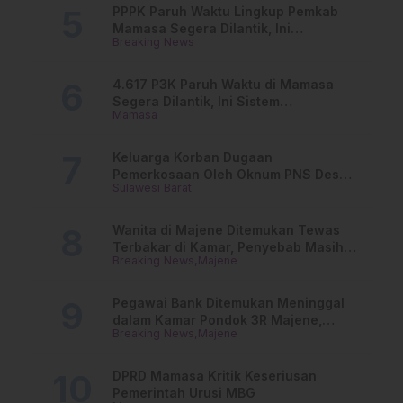
PPPK Paruh Waktu Lingkup Pemkab
Mamasa Segera Dilantik, Ini
Breaking News
Jadwalnya!
4.617 P3K Paruh Waktu di Mamasa
Segera Dilantik, Ini Sistem
Mamasa
Penggajiannya!
Keluarga Korban Dugaan
Pemerkosaan Oleh Oknum PNS Desak
Sulawesi Barat
Transparansi Kejari Mamasa
Wanita di Majene Ditemukan Tewas
Terbakar di Kamar, Penyebab Masih
Breaking News
Majene
Misterius
Pegawai Bank Ditemukan Meninggal
dalam Kamar Pondok 3R Majene,
Breaking News
Majene
Polisi Lakukan Penyelidikan
DPRD Mamasa Kritik Keseriusan
Pemerintah Urusi MBG