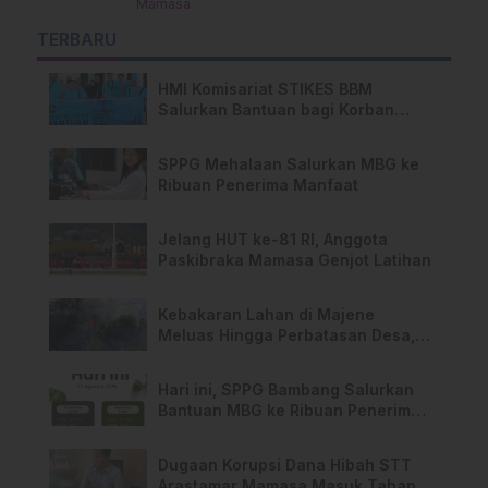
Mamasa
TERBARU
HMI Komisariat STIKES BBM
Salurkan Bantuan bagi Korban
Kebakaran di Limboro
SPPG Mehalaan Salurkan MBG ke
Ribuan Penerima Manfaat
Jelang HUT ke-81 RI, Anggota
Paskibraka Mamasa Genjot Latihan
Kebakaran Lahan di Majene
Meluas Hingga Perbatasan Desa,
Warga Soroti Dugaan Kelalaian
Pemilik Lahan
Hari ini, SPPG Bambang Salurkan
Bantuan MBG ke Ribuan Penerima
Manfaat
Dugaan Korupsi Dana Hibah STT
Arastamar Mamasa Masuk Tahap