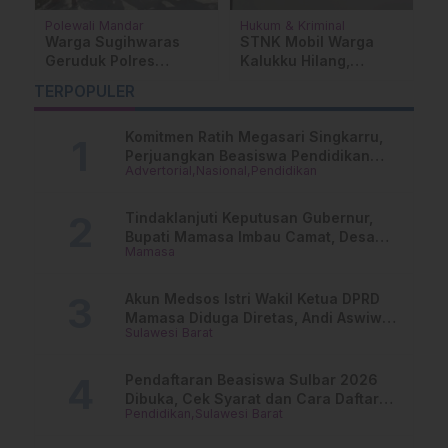
Internasional
Sulawesi Barat
Su
Estafet Kepemimpinan
BKD dan BPSDM
D
CAJ, Menakar Marwah
Sulbar Resmi
D
Jurnalisme ASEAN di
Bertransformasi
G
…
TERPOPULER
Ambang Disrupsi AI
Menjadi BKPSDM
R
d
Komitmen Ratih Megasari Singkarru,
T
Perjuangkan Beasiswa Pendidikan
Advertorial
Nasional
Pendidikan
Dari PAUD Hingga Perguruan Tinggi
Tindaklanjuti Keputusan Gubernur,
Bupati Mamasa Imbau Camat, Desa
Mamasa
dan Lurah
Akun Medsos Istri Wakil Ketua DPRD
Mamasa Diduga Diretas, Andi Aswiwin
Sulawesi Barat
Buka Suara
Pendaftaran Beasiswa Sulbar 2026
Dibuka, Cek Syarat dan Cara Daftar
Pendidikan
Sulawesi Barat
Online