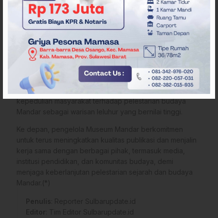
pendidikan dan pariwisata budaya, sekaligus
memperkuat identitas daerah Sulawesi Barat sebagai
wilayah yang kaya akan sejarah dan tradisi.
Dengan optimalisasi publikasi melalui media, Museum
Mandar diharapkan mampu menjadi pusat informasi
budaya yang inklusif dan edukatif.
Langkah ini tidak hanya bertujuan meningkatkan jumlah
kunjungan, tetapi juga menanamkan rasa bangga dan
kepedulian masyarakat terhadap pelestarian budaya
Mandar sebagai warisan leluhur yang bernilai tinggi.
Ke depan, pengelola Museum Mandar berkomitmen
untuk terus meningkatkan kualitas publikasi dan menjalin
kerja sama dengan berbagai pihak, termasuk media,
institusi pendidikan, dan komunitas budaya, demi
menjaga keberlanjutan pelestarian sejarah dan budaya
Mandar.(*)
Penulis
: Reporter Sulbarupdate.id
Editor
: Tim Editor Sulbarupdate.id