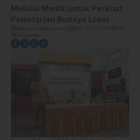
Melalui Media untuk Perkuat
Pelestarian Budaya Lokal
account_circle
calendar_month
visibility
Reporter Sulbarupdate.id
Sen, 22 Des 2025
557
comment
0 komentar