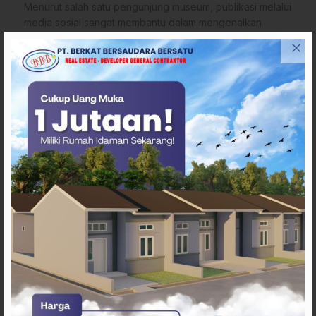
Menurut salah satu pengunjung museum, publikasi melalui
media sosial sangat membantu dalam mengenalkan
museum kepada masyarakat.
Banyak pengunjung yang mengetahui Museum Mandar
setelah melihat informasi dan konten yang dibagikan
melalui media digital.
Baca juga:
PUPR Majene Perkuat Sinergi Lintas Lembaga,
Kadis Muflih Hadiri Sertijab Ketua Pengadilan
Agama
“Awalnya saya tahu Museum Mandar dari media sosial.
Setelah datang langsung, ternyata koleksinya sangat
menarik dan menambah wawasan tentang budaya
Mandar,” ungkapnya.
Pemerintah daerah Kabupaten Majene juga memberikan
dukungan terhadap upaya publikasi Museum Mandar.
Publikasi yang baik diharapkan dapat mendorong sektor