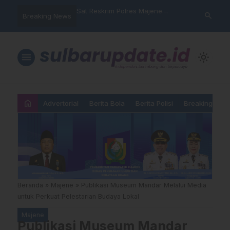
nyalahgunaan Data
Sat Reskrim Polres Majene
Aktivis “War
search
Breaking News
 Warga Mamasa Kaget
Launching Unit Reaksi Cepat
Mamasa: “KU
ercatat Menunggak di
Nama, Atura
Dipermainka
menu
light_mode
home
Advertorial
Berita Bola
Berita Polisi
Breaking New
Beranda
»
Majene
»
Publikasi Museum Mandar Melalui Media
untuk Perkuat Pelestarian Budaya Lokal
Majene
Publikasi Museum Mandar