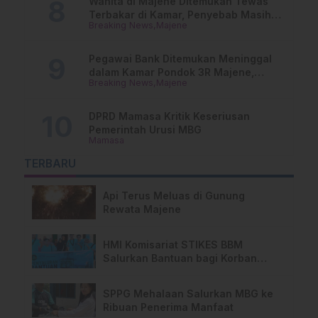
Wanita di Majene Ditemukan Tewas
Terbakar di Kamar, Penyebab Masih
Breaking News
Majene
Misterius
Pegawai Bank Ditemukan Meninggal
dalam Kamar Pondok 3R Majene,
Breaking News
Majene
Polisi Lakukan Penyelidikan
DPRD Mamasa Kritik Keseriusan
Pemerintah Urusi MBG
Mamasa
TERBARU
Api Terus Meluas di Gunung
Rewata Majene
HMI Komisariat STIKES BBM
Salurkan Bantuan bagi Korban
Kebakaran di Limboro
SPPG Mehalaan Salurkan MBG ke
Ribuan Penerima Manfaat