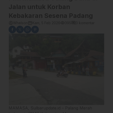
Jalan untuk Korban
Kebakaran Sesena Padang
account_circle
calendar_month
visibility
comment
Whelson
Kam, 5 Feb 2026
395
0 komentar
MAMASA, Sulbarupdate.id – Palang Merah