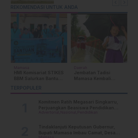
REKOMENDASI UNTUK ANDA
Mamasa
Daerah
D
HMI Komisariat STIKES
Jembatan Tadisi
G
BBM Salurkan Bantuan
Mamasa Kembali
P
k
bagi Korban
Berdiri Kokoh, Siswa
P
TERPOPULER
Kebakaran di Limboro
dan Warga Tak Lagi
D
Bertaruh Nyawa
S
Komitmen Ratih Megasari Singkarru,
Perjuangkan Beasiswa Pendidikan
Advertorial
Nasional
Pendidikan
Dari PAUD Hingga Perguruan Tinggi
Tindaklanjuti Keputusan Gubernur,
Bupati Mamasa Imbau Camat, Desa
Mamasa