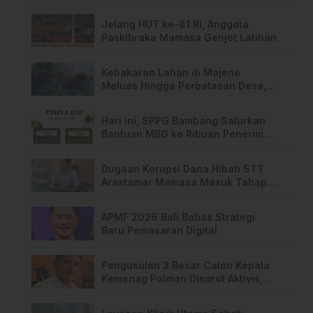
Jelang HUT ke-81 RI, Anggota
Paskibraka Mamasa Genjot Latihan
Kebakaran Lahan di Majene
Meluas Hingga Perbatasan Desa,
Warga Soroti Dugaan Kelalaian
Pemilik Lahan
Hari ini, SPPG Bambang Salurkan
Bantuan MBG ke Ribuan Penerima
Manfaat
Dugaan Korupsi Dana Hibah STT
Arastamar Mamasa Masuk Tahap
Pralidik, 19 Saksi Terperiksa
APMF 2026 Bali Bahas Strategi
Baru Pemasaran Digital
Pengusulan 3 Besar Calon Kepala
Kemenag Polman Disorot Aktivis,
Riskul:”Ada Dugaan Nepotisme “