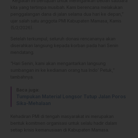
​”Kegiatan ini bertujuan untuk meringankan beban saudara
kita yang tertimpa musibah. Kami berencana melakukan
penggalangan dana di jalan selama dua hari ke depan,”
ujar salah satu anggota PMI Kabupaten Mamasa, Kamis
(5/2/2026).
​Setelah terkumpul, seluruh donasi rencananya akan
diserahkan langsung kepada korban pada hari Senin
mendatang.​
“Hari Senin, kami akan mengantarkan langsung
sumbangan ini ke kediaman orang tua Indo’ Petuk,”
tambahnya.
Baca juga:
Tumpukan Material Longsor Tutup Jalan Poros
Sika-Mehalaan
​Kehadiran PMI di tengah masyarakat ini merupakan
bentuk komitmen organisasi untuk selalu hadir dalam
setiap krisis kemanusiaan di Kabupaten Mamasa.