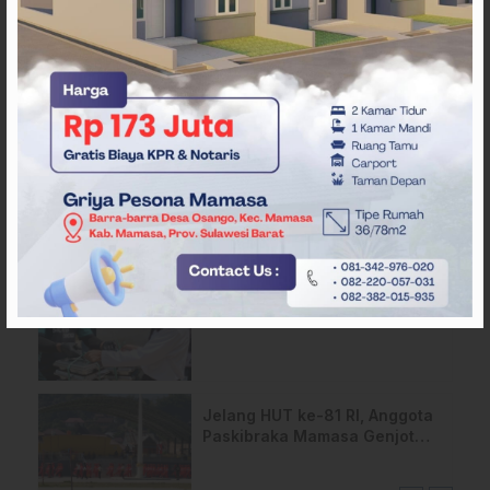
ARTIKEL TERKAIT
Api Terus Meluas di Gunung
Rewata Majene
HMI Komisariat STIKES BBM
Salurkan Bantuan bagi Korban
Kebakaran di Limboro
SPPG Mehalaan Salurkan
MBG ke Ribuan Penerima
Manfaat
Jelang HUT ke-81 RI, Anggota
Paskibraka Mamasa Genjot
Latihan