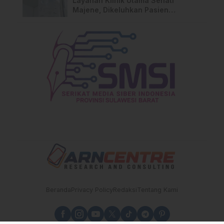
Layanan Klinik Utama Sehati
Majene, Dikeluhkan Pasien
Pengguna BPJS Gratis
Beranda
Privacy Policy
Redaksi
Tentang Kami