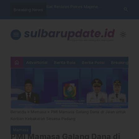
nyalahgunaan Data
Sat Reskrim Polres Majene
Aktivis “War
search
Breaking News
 Warga Mamasa Kaget
Launching Unit Reaksi Cepat
Mamasa: “KU
ercatat Menunggak di
Nama, Atura
Dipermainka
menu
light_mode
home
Advertorial
Berita Bola
Berita Polisi
Breaking New
Beranda
»
Mamasa
»
PMI Mamasa Galang Dana di Jalan untuk
Korban Kebakaran Sesena Padang
Mamasa
PMI Mamasa Galang Dana di