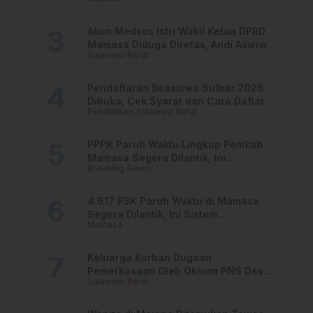
dan Lurah
Akun Medsos Istri Wakil Ketua DPRD
Mamasa Diduga Diretas, Andi Aswiwin
Sulawesi Barat
Buka Suara
Pendaftaran Beasiswa Sulbar 2026
Dibuka, Cek Syarat dan Cara Daftar
Pendidikan
Sulawesi Barat
Online
PPPK Paruh Waktu Lingkup Pemkab
Mamasa Segera Dilantik, Ini
Breaking News
Jadwalnya!
4.617 P3K Paruh Waktu di Mamasa
Segera Dilantik, Ini Sistem
Mamasa
Penggajiannya!
Keluarga Korban Dugaan
Pemerkosaan Oleh Oknum PNS Desak
Sulawesi Barat
Transparansi Kejari Mamasa